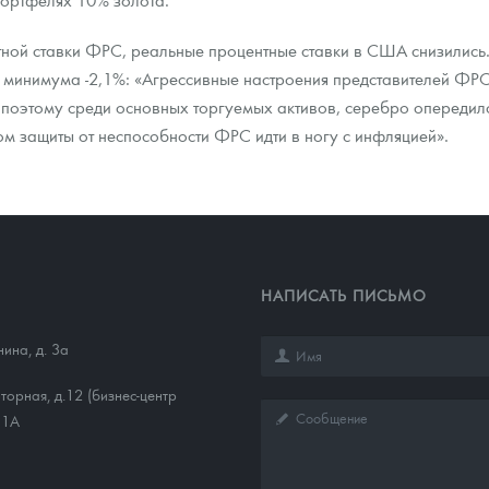
ной ставки ФРС, реальные процентные ставки в США снизились
о минимума -2,1%: «Агрессивные настроения представителей ФРС
, поэтому среди основных торгуемых активов, серебро опередил
ом защиты от неспособности ФРС идти в ногу с инфляцией».
НАПИСАТЬ ПИСЬМО
нина, д. 3а
торная, д.12 (бизнес-центр
11А