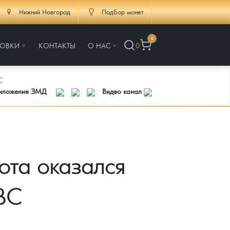
Нижний Новгород
Подбор монет
0
РОВКИ
КОНТАКТЫ
О НАС
0
C
риложение ЗМД
Видео канал
ота оказался
BC