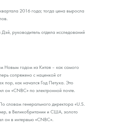
 квартала 2016 года; тогда цена выросла
лов.
н Дэй, руководитель отдела исследований
ым Новым годом из Китая – как самого
перь сопряжено с наценкой от
 пор, как начался Год Петуха. Это
ил он «CNBC» по электронной почте.
По словам генерального директора «U.S.
имер, в Великобритании и США, золото
зал он в интервью «CNBC».