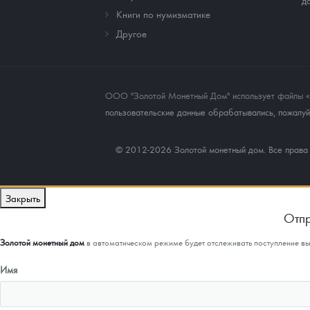
д
Книги по нумизматике
Другое
ООО "Золотой Монетный Дом" использует файлы «co
пользовательские данные обрабатывались, пожалуйс
© 2012-2026 Золотой монетный дом. Все прав
Закрыть
Отпр
Золотой монетный дом
в автоматическом режиме будет отслеживать поступление в
Имя