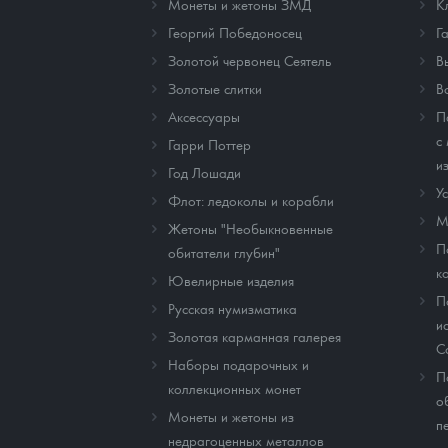
Монеты и жетоны ЗМД
К
Георгий Победоносец
Г
Золотой червонец Сеятель
В
Золотые слитки
В
Аксессуары
П
с
Гарри Поттер
и
Год Лошади
У
Флот: ледоколы и корабли
М
Жетоны "Необыкновенные
П
обитатели глубин"
к
Ювелирные изделия
П
Русская нумизматика
и
Золотая карманная галерея
C
Наборы подарочных и
П
коллекционных монет
о
Монеты и жетоны из
п
недрагоценных металлов