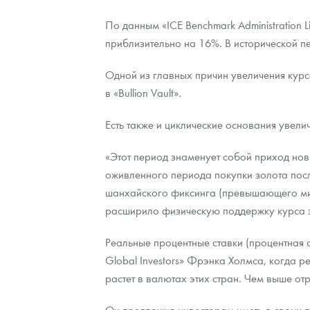
По данным «ICE Benchmark Administration 
Контакты
Золотой червонец Сеятель
Выкуп монет
Распродажа монет и жетонов
Cтатьи
Курс золота и серебра
Итоги 2025 года. Прогноз курсов золота, сереб
приблизительно на 16%. В исторической п
О нас
Золотые слитки
Вопрос - ответ
Георгий Победоносец - динамика цен
Лом выкуп
Выкуп серебряных монет
Одной из главных причин увеличения курса
Аксессуары
Памятка для работы с монетами из драгметаллов
Скупка слитков
в «Bullion Vault».
Наши преимущества
Гарри Поттер
Условия возврата
Письмо директору
Есть также и циклические основания увели
Год Лошади
Монеты
Пресс-служба
«Этот период знаменует собой приход нов
оживленного периода покупки золота посл
Флот: ледоколы и корабли
Политика конфиденциальности
шанхайского фиксинга (превышающего миро
расширило физическую поддержку курса зо
Жетоны "Необыкновенные обитатели глубин"
Политика использования Cookies
Реальные процентные ставки (процентная 
Ювелирные изделия
Положение по обработке и защите персональных 
Global Investors» Фрэнка Холмса, когда р
Русская нумизматика
растет в валютах этих стран. Чем выше от
Золотая карманная галерея
Он предложил инвесторам иметь в своих 