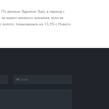
. По данным Эдриана Эша, в период с
 не имеют никакого значения, если ее
о золото, повысившись на 13,5% с Нового