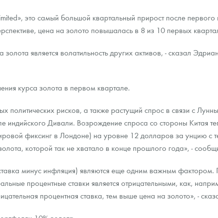
Limited», это самый большой квартальный прирост после первого
ра, платины на 2026 год
ерспективе, цена на золото повышалась в 8 из 10 первых кварта
 золота является волатильность других активов, - сказал Эдриа
чения курса золота в первом квартале.
ых политических рисков, а также растущий спрос в связи с Лунн
е индийского Дивали. Возрождение спроса со стороны Китая те
вой фиксинг в Лондоне) на уровне 12 долларов за унцию с тех
лота, которой так не хватало в конце прошлого года», - сообщ
ставка минус инфляция) являются еще одним важным фактором. 
данных
еальные процентные ставки является отрицательными, как, напр
рицательная процентная ставка, тем выше цена на золото», - ска
портфелях 10% золота.