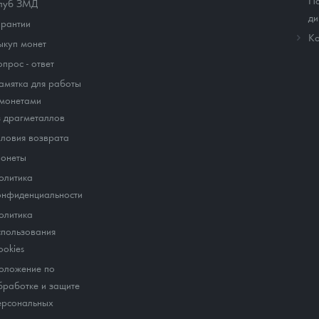
По
луб ЗМД
ди
арантии
Ко
ыкуп монет
опрос - ответ
амятка для работы
 монетами
з драгметаллов
словия возврата
онеты
олитика
онфиденциальности
олитика
спользования
ookies
оложение по
бработке и защите
ерсональных