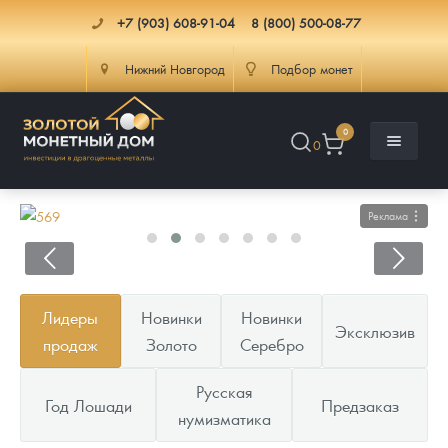
+7 (903) 608-91-04
8 (800) 500-08-77
Нижний Новгород
Подбор монет
0
0
Реклама
Каталог
Лидеры
Новинки
Новинки
Эксклюзив
Инфо
Каталог Монет
продаж
Золото
Серебро
Доставка
Инвестиционные монеты
Как сделать заказ
Русская
Год Лошади
Предзаказ
нумизматика
Услуги
Памятные и старинные монеты
Подлинность монет
Монеты Россия и СССР