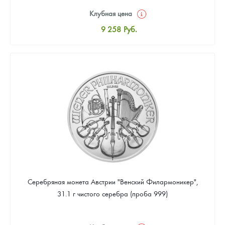
Клубная цена
9 258
Руб.
Стандартная цена
9 803
Руб.
Цена выкупа
Звоните
Серебряная монета Австрии "Венский Филармоникер",
31.1 г чистого серебра (проба 999)