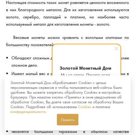
Настоящая стоимость таких монет равняется ценности вложенного
в них благородного металла. Для их изготовления используются
золото, серебро, палладий и платина, но наиболее часто
используемый металл для изготовления монеты - золото.
Весовые монеты можно сравнить с золотыми слитками по
большинству показателей, но по сравнению с ними монеты:
Обладают сложным дизайном, подделка монет гораздо более
сложное дело.
Золотой Монетный Дом
Имеют малый вес и размер, что делает их более удобными в
Мы на связи. Пишите если
хранении и реализации.
возникнут любые вопросы.
Золотой Монетный Дом обрабатывает Cookies с целью
Рады помочь.
персонализации сервисов и чтобы пользоваться веб-сайтом было
удобнее. Вы можете запретить обработку Cookies в настройках
Памятные и инвестиционные монеты отличаются тем, что
браузера. При нажатии кнопки «Принять» в окне-уведомлении об
вторые:
обработке Cookies, Вы даете свое согласие на обработку Ваших
Cookies. Подробнее об использовании
Cookies
и политике
конфиденциальности
.
не пользуются большим спросом у нумизматов
Принять
не имеют художественной ценности
чеканятся большими тиражами в обычном качестве