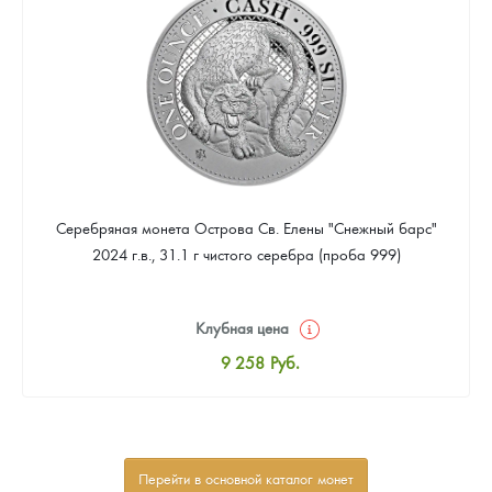
Звоните
Серебряная монета Острова Св. Елены "Снежный барс"
2024 г.в., 31.1 г чистого серебра (проба 999)
Клубная цена
9 258
Руб.
Стандартная цена
9 803
Руб.
Цена выкупа
Перейти в основной каталог монет
Звоните