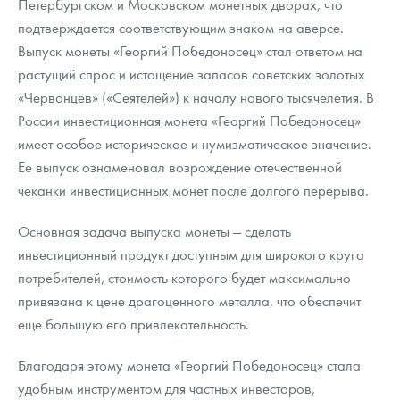
Петербургском и Московском монетных дворах, что
Русская нумизматика
подтверждается соответствующим знаком на аверсе.
Золотая карманная галерея
Выпуск монеты «Георгий Победоносец» стал ответом на
растущий спрос и истощение запасов советских золотых
Наборы подарочных и коллекционных монет
«Червонцев» («Сеятелей») к началу нового тысячелетия. В
России инвестиционная монета «Георгий Победоносец»
Монеты и жетоны из недрагоценных металлов
имеет особое историческое и нумизматическое значение.
Книги по нумизматике
Ее выпуск ознаменовал возрождение отечественной
чеканки инвестиционных монет после долгого перерыва.
Основная задача выпуска монеты — сделать
инвестиционный продукт доступным для широкого круга
потребителей, стоимость которого будет максимально
привязана к цене драгоценного металла, что обеспечит
еще большую его привлекательность.
Благодаря этому монета «Георгий Победоносец» стала
удобным инструментом для частных инвесторов,