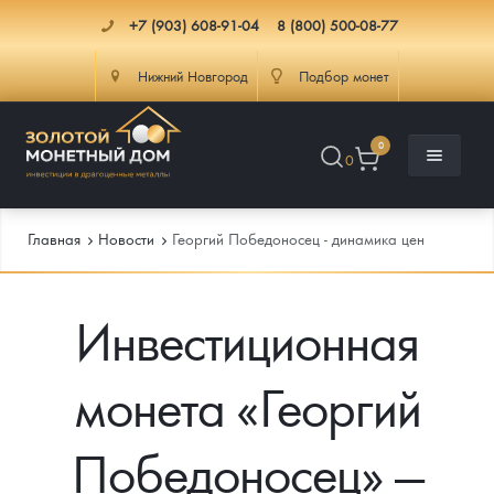
+7 (903) 608-91-04
8 (800) 500-08-77
Нижний Новгород
Подбор монет
0
0
Главная
Новости
Георгий Победоносец - динамика цен
Инвестиционная
Каталог
Инфо
Каталог Монет
монета «Георгий
Доставка
Инвестиционные монеты
Как сделать заказ
Победоносец» —
Услуги
Памятные и старинные монеты
Подлинность монет
Монеты Россия и СССР