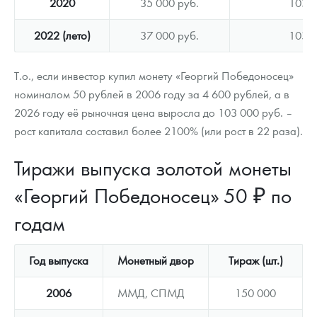
2020
35 000 руб.
103 0
2022 (лето)
37 000 руб.
103 0
Т.о., если инвестор купил монету «Георгий Победоносец»
номиналом 50 рублей в 2006 году за 4 600 рублей, а в
2026 году её рыночная цена выросла до 103 000 руб. –
рост капитала составил более 2100% (или рост в 22 раза).
Тиражи выпуска золотой монеты
«Георгий Победоносец» 50 ₽ по
годам
Год выпуска
Монетный двор
Тираж (шт.)
2006
ММД, СПМД
150 000