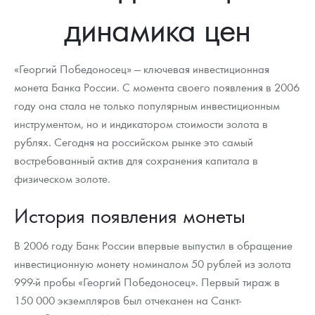
Новости
Монеты и жетоны ЗМД
Клуб ЗМД
Подбор монет
Иностранные
Памятные монеты России и СССР
динамика цен
Котировки
Георгий Победоносец
Гарантии
Информация
Аналитика и события
Монеты стран мира после 1950г
Монеты Царской России
«Георгий Победоносец» — ключевая инвестиционная
Контакты
Золотой червонец Сеятель
Выкуп монет
Распродажа монет и жетонов
Cтатьи
Курс золота и серебра
Итоги 2025 года. Прогноз курсов золота, серебра, платины на
2026 год
монета Банка России. С момента своего появления в 2006
году она стала не только популярным инвестиционным
О нас
Золотые слитки
Вопрос - ответ
Георгий Победоносец - динамика цен
Лом выкуп
Выкуп серебряных монет
инструментом, но и индикатором стоимости золота в
Аксессуары
Памятка для работы с монетами из драгметаллов
Скупка слитков
Наши преимущества
рублях. Сегодня на российском рынке это самый
востребованный актив для сохранения капитала в
Гарри Поттер
Условия возврата
Письмо директору
физическом золоте.
Год Лошади
Монеты
Пресс-служба
История появления монеты
Флот: ледоколы и корабли
Политика конфиденциальности
В 2006 году Банк России впервые выпустил в обращение
Жетоны "Необыкновенные обитатели глубин"
Политика использования Cookies
инвестиционную монету номиналом 50 рублей из золота
999-й пробы «Георгий Победоносец». Первый тираж в
Ювелирные изделия
Положение по обработке и защите персональных данных
150 000 экземпляров был отчеканен на Санкт-