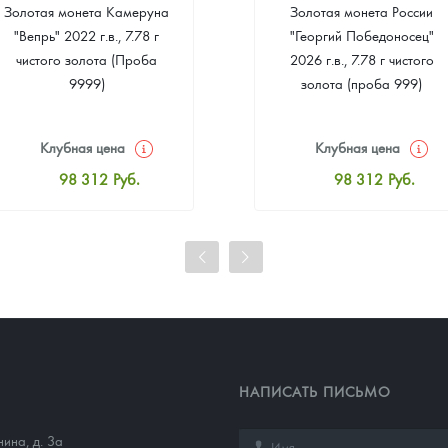
Золотая монета Камеруна
Золотая монета России
"Вепрь" 2022 г.в., 7.78 г
"Георгий Победоносец"
чистого золота (Проба
2026 г.в., 7.78 г чистого
9999)
золота (проба 999)
Клубная цена
Клубная цена
98 312
Руб.
98 312
Руб.
Стандартная цена
Стандартная цена
98 768
Руб.
98 768
Руб.
Цена выкупа
Цена выкупа
93 022
Руб.
93 934
Руб.
НАПИСАТЬ ПИСЬМО
нина, д. 3а