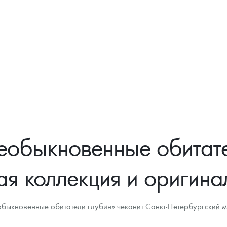
Цена выкупа
Звоните
обыкновенные обитате
ая коллекция и оригина
ыкновенные обитатели глубин» чеканит Санкт-Петербургский м