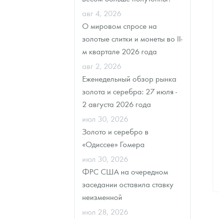
авг 4, 2026
Наборы подарочных и коллекционных монет
О мировом спросе на
золотые слитки и монеты во II-
Монеты и жетоны из недрагоценных металлов
м квартале 2026 года
Книги по нумизматике
авг 2, 2026
Еженедельный обзор рынка
золота и серебра: 27 июля -
2 августа 2026 года
июл 30, 2026
Золото и серебро в
«Одиссее» Гомера
июл 30, 2026
ФРС США на очередном
заседании оставила ставку
неизменной
июл 28, 2026