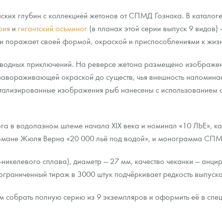
нских глубин с коллекцией жетонов от СПМД Гознака. В каталог
рия
и
гигантский осьминог
(в планах этой серии выпуск 9 видов)
е и поражает своей формой, окраской и приспособлениями к жиз
водных приключений. На реверсе жетона размещено изображен
 завораживающей окраской до существ, чья внешность напомина
детализированные изображения рыб нанесены с использованием 
а в водолазном шлеме начала XIX века и номинал «10 ЛЬЕ», ка
романе Жюля Верна «20 000 льё под водой», и монограмма СП
никелевого сплава), диаметр — 27 мм, качество чеканки — анци
ограниченный тираж в 3000 штук подчёркивает редкость выпуска
 собрать полную серию из 9 экземпляров и оформить её в спе