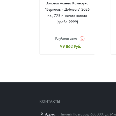
 монета
Золотая монета Камеруна
. Елены
"Верность и Доблесть" 2026
 2024 г.в.,
г.в., 7.78 г чистого золота
о серебра
(проба 9999)
999)
цена
Клубная цена
4
Руб.
99 862
Руб.
ная цена
Стандартная цена
6
Руб.
100 318
Руб.
ыкупа
Цена выкупа
оните
93 022
Руб.
КОНТАКТЫ
Адрес:
г. Нижний Новгород, 603000
,
ул. Ми