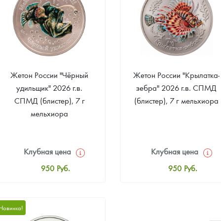
ра, платины на 2026 год
Жетон России "Чёрный
Жетон России "Крылатка-
удильщик" 2026 г.в.
зебра" 2026 г.в. СПМД
СПМД (блистер), 7 г
(блистер), 7 г мельхиора
мельхиора
Клубная цена
Клубная цена
950
Руб.
950
Руб.
данных
Стандартная цена
Стандартная цена
1 000
Руб.
1 000
Руб.
Новинка!
Цена выкупа
Цена выкупа