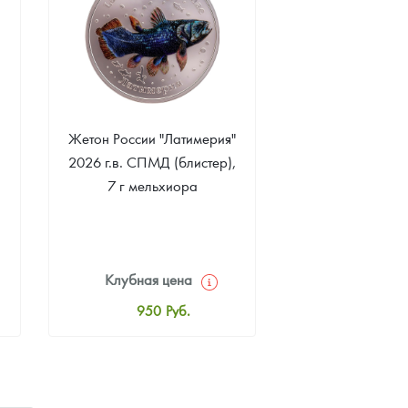
Жетон России "Латимерия"
2026 г.в. СПМД (блистер),
7 г мельхиора
Клубная цена
950
Руб.
Стандартная цена
1 000
Руб.
Цена выкупа