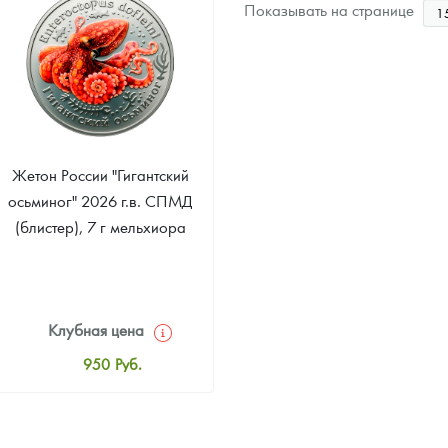
Звоните
Показывать на странице
Звоните
Жетон России "Гигантский
осьминог" 2026 г.в. СПМД
(блистер), 7 г мельхиора
Клубная цена
950
Руб.
Стандартная цена
1 000
Руб.