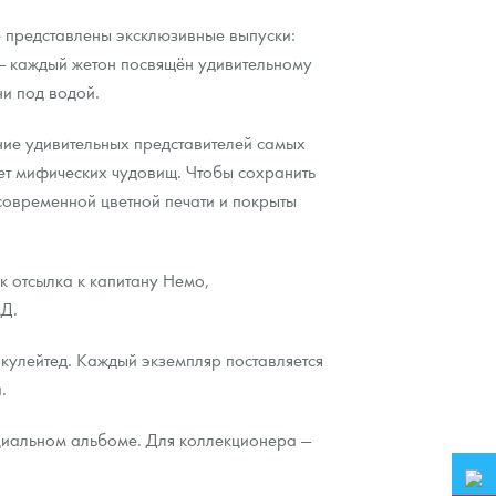
е представлены эксклюзивные выпуски:
 — каждый жетон посвящён удивительному
ни под водой.
ие удивительных представителей самых
ет мифических чудовищ. Чтобы сохранить
современной цветной печати и покрыты
к отсылка к капитану Немо,
МД.
ркулейтед. Каждый экземпляр поставляется
.
циальном альбоме. Для коллекционера —