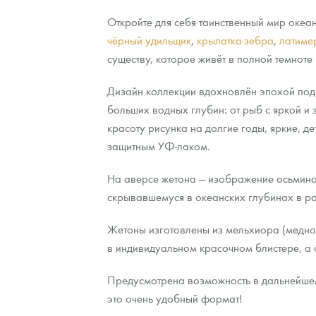
Откройте для себя таинственный мир океа
чёрный удильщик
,
крылатка-зебра
,
латиме
существу, которое живёт в полной темнот
Дизайн коллекции вдохновлён эпохой под
больших водных глубин: от рыб с яркой и
красоту рисунка на долгие годы, яркие, 
защитным УФ-лаком.
На аверсе жетона — изображение осьминог
скрывавшемуся в океанских глубинах в 
Жетоны изготовлены из мельхиора (медно-
в индивидуальном красочном блистере, а 
Предусмотрена возможность в дальнейшем
это очень удобный формат!