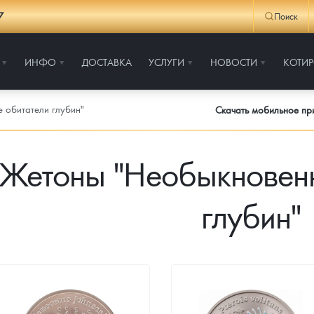
7
Поиск
ИНФО
ДОСТАВКА
УСЛУГИ
НОВОСТИ
КОТИ
 обитатели глубин"
Скачать мобильное п
Жетоны "Необыкновенн
глубин"