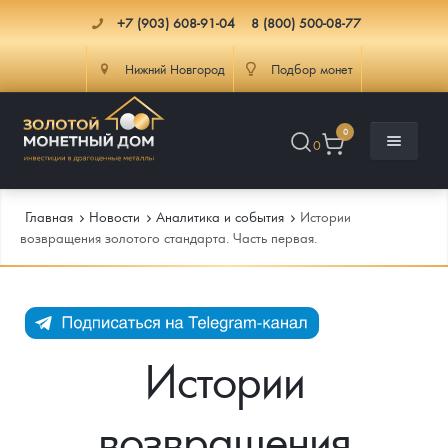
+7 (903) 608-91-04
8 (800) 500-08-77
Нижний Новгород
Подбор монет
0
0
Главная
Новости
Аналитика и события
Истории
возвращения золотого стандарта. Часть первая.
Каталог
Инфо
Каталог Монет
Истории
Доставка
Инвестиционные монеты
Как сделать заказ
возвращения
Услуги
Памятные и старинные монеты
Подлинность монет
Монеты Россия и СССР