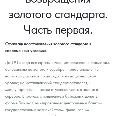
Новости
Монеты и жетоны ЗМД
Клуб ЗМД
Подбор монет
Иностранные
Памятные монеты России и СССР
золотого стандарта.
Котировки
Георгий Победоносец
Гарантии
Информация
Аналитика и события
Монеты стран мира после 1950г
Монеты Царской России
Часть первая.
Контакты
Золотой червонец Сеятель
Выкуп монет
Распродажа монет и жетонов
Cтатьи
Курс золота и серебра
Итоги 2025 года. Прогноз курсов золота, серебра, платины на
2026 год
О нас
Золотые слитки
Вопрос - ответ
Георгий Победоносец - динамика цен
Лом выкуп
Выкуп серебряных монет
Стратегии восстановления золотого стандарта в
Аксессуары
Памятка для работы с монетами из драгметаллов
Скупка слитков
современных условиях
Наши преимущества
Гарри Поттер
Условия возврата
Письмо директору
До 1914 года все страны имели металлические стандарты,
основанные на золоте и серебре. Приостановление
Год Лошади
Монеты
Пресс-служба
наличных расчетов происходили на национальном
уровне; но металлический стандарт оставался, и
Флот: ледоколы и корабли
Политика конфиденциальности
международные платежи осуществлялись в золоте и
Жетоны "Необыкновенные обитатели глубин"
Политика использования Cookies
серебре. Впрочем, с появлением бумажных денег в
форме банкнот, эмитированных центральным банком,
Ювелирные изделия
Положение по обработке и защите персональных данных
государственным казначейством, финансовым