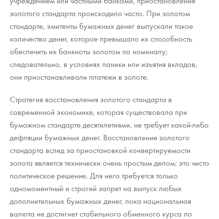
учреждением или частными банками, приостановление
Русская нумизматика
золотого стандарта происходило часто. При золотом
стандарте, эмитенты бумажных денег выпускали такое
Золотая карманная галерея
количество денег, которое превышало их способность
Наборы подарочных и коллекционных монет
обеспечить их банкноты золотом по номиналу;
следовательно, в условиях паники или изъятия вкладов,
Монеты и жетоны из недрагоценных металлов
они приостанавливали платежи в золоте.
Книги по нумизматике
Стратегия восстановления золотого стандарта в
современной экономике, которая существовала при
бумажном стандарте десятилетиями, не требует какой-либо
дефляции бумажных денег. Восстановление золотого
стандарта вслед за приостановкой конвертируемости
золота является технически очень простым делом; это чисто
политическое решение. Для него требуется только
одномоментный и строгий запрет на выпуск любых
дополнительных бумажных денег, пока национальная
валюта не достигнет стабильного обменного курса по