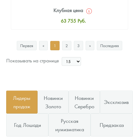
Клубная цена
63 755
Руб.
Стандартная цена
64 801
Руб.
Первая
«
1
2
3
»
Последняя
Цена выкупа
Звоните
Показывать на странице
Лидеры
Новинки
Новинки
Эксклюзив
продаж
Золото
Серебро
Русская
Год Лошади
Предзаказ
нумизматика