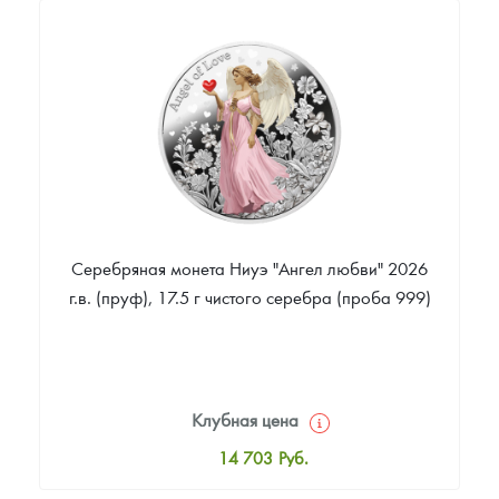
Русская нумизматика
12 939
Руб.
Цена выкупа
Золотая карманная галерея
Звоните
Наборы подарочных и коллекционных монет
Монеты и жетоны из недрагоценных металлов
Книги по нумизматике
Серебряная монета Ниуэ "Ангел любви" 2026
г.в. (пруф), 17.5 г чистого серебра (проба 999)
Клубная цена
14 703
Руб.
Стандартная цена