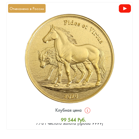
Отчеканено в России
Клубная цена
Золотая монета Камеруна "Верность и Доблесть" 2026 г.в.,
99 544
Руб.
7.78 г чистого золота (проба 9999)
Стандартная цена
99 995
Руб.