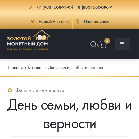
+7 (903) 608-91-04
8 (800) 500-08-77
Нижний Новгород
Подбор монет
0
0
Главная
Каталог
День семьи, любви и верности
Каталог
Фильтры и сортировки
День семьи, любви и
Инфо
Каталог Монет
верности
Доставка
Инвестиционные монеты
Как сделать заказ
Услуги
Памятные и старинные монеты
Подлинность монет
Монеты Россия и СССР