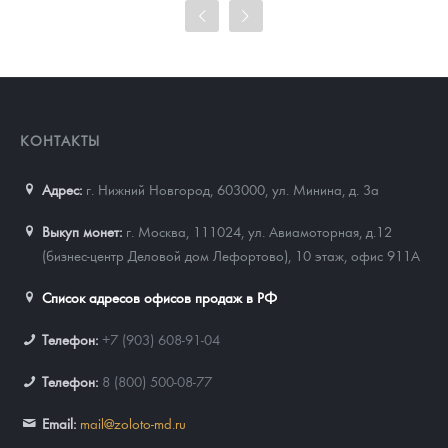
Цена выкупа
93 689
Руб.
КОНТАКТЫ
Адрес:
г. Нижний Новгород, 603000
,
ул. Минина, д. 3а
Выкуп монет:
г. Москва, 111024, ул. Авиамоторная, д.12
(бизнес-центр Деловой дом Лефортово), 10 этаж, офис 911А
Список адресов офисов продаж в РФ
Телефон:
+7 (903) 608-91-04
Телефон:
8 (800) 500-08-77
Email:
mail@zoloto-md.ru