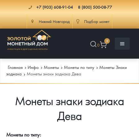
+7 (903) 608-91-04
8 (800) 500-08-77
Нижний Новгород
Подбор монет
0
0
Главная
Инфо
Монеты
Монеты по типу
Монеты Знаки
зодиака
Монеты знаки зодиака Дева
Каталог
Монеты знаки зодиака
Инфо
Каталог Монет
Дева
Доставка
Инвестиционные монеты
Как сделать заказ
Услуги
Памятные и старинные монеты
Подлинность монет
Монеты Россия и СССР
Монеты по типу: