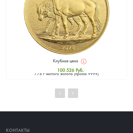
Клубная цена
Золотая монета Камеруна "Верность и Доблесть" 2026 г.в.,
100 526
Руб.
7.78 г чистого золота (проба 9999)
Стандартная цена
101 453
Руб.
Цена выкупа
92 651
Руб.
КОНТАКТЫ