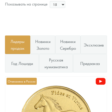
Цена выкупа
Показывать на странице
Звоните
Лидеры
Новинки
Новинки
Эксклюзив
продаж
Золото
Серебро
Русская
Год Лошади
Предзаказ
нумизматика
Отчеканено в России