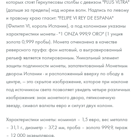
которых стоят Геркулесовы столбы с девизом "PLUS VLTRA"
(дальше за пределы) над морем волн. Надпись по левому
и правому краю гласит: "FELIPE VI REY DE ESPANA"
(Филипп VI, король Испании), а под колоннами указаны
характеристики монеты - "1 ONZA 999,9 ORO" (1 унция
золота 0,999 пробы). Монета отчеканена в качестве
реверсного пруфа: фон матовый, а выгравированный
рельеф является полированным. Уникальный элемент
защиты подлинности монеты, запатентованный Монетным
двором Испании - и расположенный вверху по ободу в
центре, — это скрытое изображение, которое при наклоне
под источником света позволяет увидеть четыре различных
изображения: знак монетного двора, пятиконечную
звезду, символ валюты евро и силуэт двух колонн.
Характеристики монеты: номинал – 1,5 евро, вес металла
– 31,1 г., диаметр – 37,2 мм, проба – золото 999,9, тираж
– 12 000 экземпляров.