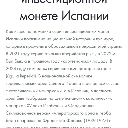
Новости
Монеты и жетоны ЗМД
Клуб ЗМД
Подбор монет
Иностранные
Памятные монеты России и СССР
монете Испании
Котировки
Георгий Победоносец
Гарантии
Информация
Аналитика и события
Монеты стран мира после 1950г
Монеты Царской России
Контакты
Золотой червонец Сеятель
Выкуп монет
Распродажа монет и жетонов
Cтатьи
Курс золота и серебра
Итоги 2025 года. Прогноз курсов золота, серебра, платины на
Как известно, тематика серии инвестиционных монет
2026 год
Испании посвящена национальной истории и культуре,
О нас
Золотые слитки
Вопрос - ответ
Георгий Победоносец - динамика цен
Лом выкуп
Выкуп серебряных монет
которые выражены в образах дикой природы этой страны.
В 2021 году серию открыла иберийская рысь, в 2022-м -
Аксессуары
Памятка для работы с монетами из драгметаллов
Скупка слитков
Наши преимущества
был бык, а в прошлом году - картезианская лошадь. В
Гарри Поттер
Условия возврата
2024 году символом серии стал императорский орел
Письмо директору
(águila imperial). В национальной символике
Год Лошади
Монеты
Пресс-служба
геральдический орел Святого Иоанна в основном связан
с католическими монархами, а в Испании, в частности,
Флот: ледоколы и корабли
Политика конфиденциальности
орел был изображен на щите испанских католических
монархов XV века Изабеллы и Фердинанда.
Жетоны "Необыкновенные обитатели глубин"
Политика использования Cookies
Стилизованная версия императорского орла и герба
Ювелирные изделия
Положение по обработке и защите персональных данных
была возрождена Франсиско Франко (1939-1977) в
качестве символа его авторитарного режима, а затем