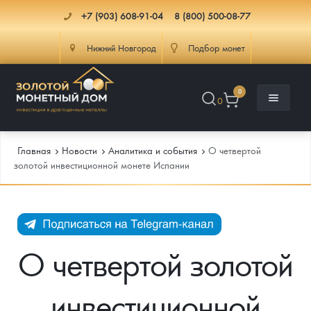
+7 (903) 608-91-04
8 (800) 500-08-77
Нижний Новгород
Подбор монет
0
0
Главная
Новости
Аналитика и события
О четвертой
золотой инвестиционной монете Испании
Каталог
Инфо
Каталог Монет
О четвертой золотой
Доставка
Инвестиционные монеты
Как сделать заказ
инвестиционной
Услуги
Памятные и старинные монеты
Подлинность монет
Монеты Россия и СССР