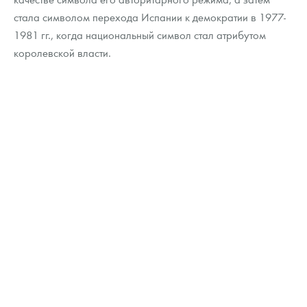
Русская нумизматика
стала символом перехода Испании к демократии в 1977-
1981 гг., когда национальный символ стал атрибутом
Золотая карманная галерея
королевской власти.
Наборы подарочных и коллекционных монет
Монеты и жетоны из недрагоценных металлов
Книги по нумизматике