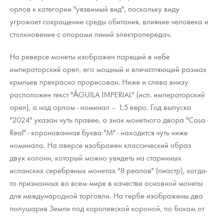
орлов к категории "уязвимый вид", поскольку виду
угрожает сокращение среды обитания, влияние человека и
столкновение с опорами линий электропередач.
На реверсе монеты изображен парящий в небе
императорский орел, его мощный и впечатляющий размах
крыльев прекрасно прорисован. Ниже и слева внизу
расположен текст "ÁGUILA IMPERIAL" (исп. императорский
орел), а над орлом - номинал – 1,5 евро. Год выпуска
"2024" указан чуть правее, а знак монетного двора "Casa
Real" - коронованная буква "M" - находится чуть ниже
номинала. На аверсе изображен классический образ
двух колонн, который можно увидеть на старинных
испанских серебряных монетах "8 реалов" (пиастр), когда-
то признанных во всем мире в качестве основной монеты
для международной торговли. На гербе изображены два
полушария Земли под королевской короной, по бокам от