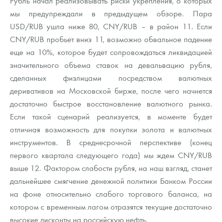
Рубль начал реализовывать риски укрепления, о которых
Русская нумизматика
мы предупреждали в предыдущем обзоре. Пара
USD/RUB ушла ниже 80, CNY/RUB – в район 11. Если
Золотая карманная галерея
CNY/RUB пробьет вниз 11, возможно обвальное падение
Наборы подарочных и коллекционных монет
еще на 10%, которое будет сопровождаться ликвидацией
значительного объема ставок на девальвацию рубля,
Монеты и жетоны из недрагоценных металлов
сделанных физлицами посредством валютных
деривативов на Московской бирже, после чего начнется
Книги по нумизматике
достаточно быстрое восстановление валютного рынка.
Если такой сценарий реализуется, в моменте будет
отличная возможность для покупки золота и валютных
инструментов. В среднесрочной перспективе (конец
первого квартала следующего года) мы ждем CNY/RUB
выше 12. Фактором слабости рубля, на наш взгляд, станет
дальнейшее смягчение денежной политики Банком России
на фоне относительно слабого торгового баланса, на
котором с временным лагом отразятся текущие достаточно
высокие дисконты на российскую нефть.