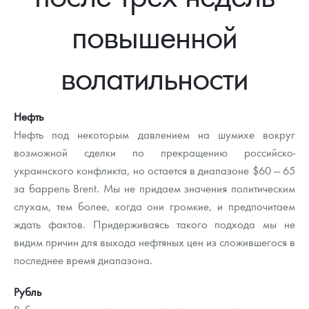
Новости
Монеты и жетоны ЗМД
Клуб ЗМД
Подбор монет
Иностранные
Памятные монеты России и СССР
повышенной
Котировки
Георгий Победоносец
Гарантии
Информация
Аналитика и события
Монеты стран мира после 1950г
Монеты Царской России
волатильности
Контакты
Золотой червонец Сеятель
Выкуп монет
Распродажа монет и жетонов
Cтатьи
Курс золота и серебра
Итоги 2025 года. Прогноз курсов золота, серебра, платины на
2026 год
О нас
Золотые слитки
Вопрос - ответ
Георгий Победоносец - динамика цен
Лом выкуп
Выкуп серебряных монет
Нефть
Аксессуары
Памятка для работы с монетами из драгметаллов
Скупка слитков
Нефть под некоторым давлением на шумихе вокруг
Наши преимущества
возможной сделки по прекращению российско-
Гарри Поттер
Условия возврата
Письмо директору
украинского конфликта, но остается в диапазоне $60 — 65
за баррель Brent. Мы не придаем значения политическим
Год Лошади
Монеты
Пресс-служба
слухам, тем более, когда они громкие, и предпочитаем
ждать фактов. Придерживаясь такого подхода мы не
Флот: ледоколы и корабли
Политика конфиденциальности
видим причин для выхода нефтяных цен из сложившегося в
Жетоны "Необыкновенные обитатели глубин"
Политика использования Cookies
последнее время диапазона.
Ювелирные изделия
Положение по обработке и защите персональных данных
Рубль