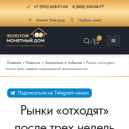
+7 (903) 608-91-04
8 (800) 500-08-77
Нижний Новгород
Подбор монет
0
0
Главная
Новости
Аналитика и события
Рынки «отходят»
после трех недель повышенной волатильности
Каталог
Инфо
Каталог Монет
Рынки «отходят»
Доставка
Инвестиционные монеты
Как сделать заказ
после трех недель
Услуги
Памятные и старинные монеты
Подлинность монет
Монеты Россия и СССР