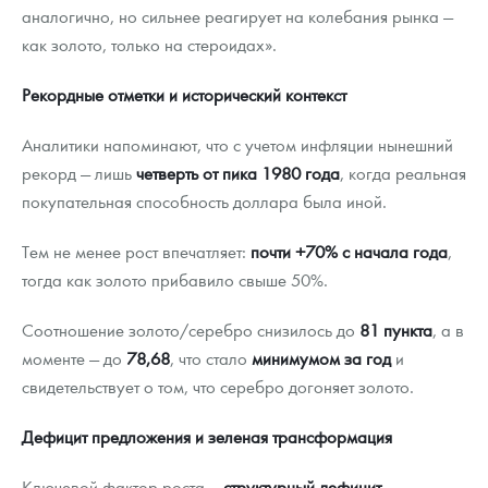
аналогично, но сильнее реагирует на колебания рынка —
как золото, только на стероидах».
Рекордные отметки и исторический контекст
Аналитики напоминают, что с учетом инфляции нынешний
рекорд — лишь
четверть от пика 1980 года
, когда реальная
покупательная способность доллара была иной.
Тем не менее рост впечатляет:
почти +70% с начала года
,
тогда как золото прибавило свыше 50%.
Соотношение золото/серебро снизилось до
81 пунктa
, а в
моменте — до
78,68
, что стало
минимумом за год
и
свидетельствует о том, что серебро догоняет золото.
Дефицит предложения и зеленая трансформация
Ключевой фактор роста —
структурный дефицит