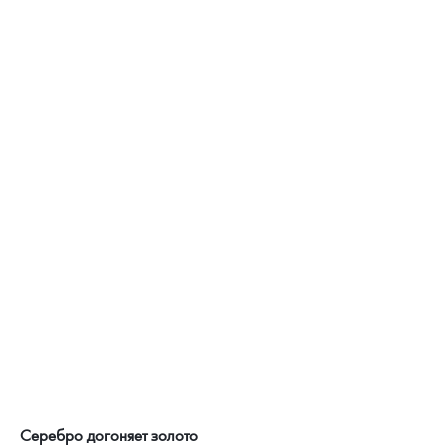
Русская нумизматика
Золотая карманная галерея
Наборы подарочных и коллекционных монет
Монеты и жетоны из недрагоценных металлов
Книги по нумизматике
Серебро догоняет золото