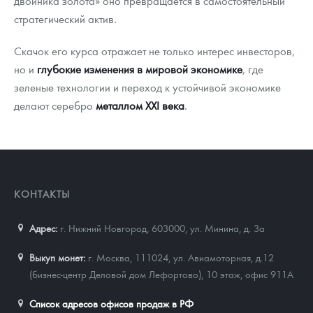
двойника золота» оно превращается в самостоятельный
стратегический актив.
Скачок его курса отражает не только интерес инвесторов,
но и
глубокие изменения в мировой экономике
, где
зеленые технологии и переход к устойчивой экономике
делают серебро
металлом XXI века
.
КОНТАКТЫ
Адрес:
г. Нижний Новгород, 603000
,
ул. Минина, д. 3а
Выкуп монет:
г. Москва, 111024, ул. Авиамоторная, д.12
(бизнес-центр Деловой дом Лефортово), 10 этаж, офис 911А
Список адресов офисов продаж в РФ