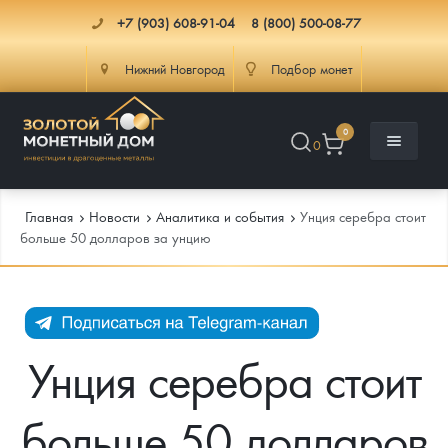
+7 (903) 608-91-04
8 (800) 500-08-77
Нижний Новгород
Подбор монет
0
0
Главная
Новости
Аналитика и события
Унция серебра стоит
больше 50 долларов за унцию
Каталог
Инфо
Каталог Монет
Унция серебра стоит
Доставка
Инвестиционные монеты
Как сделать заказ
больше 50 долларов
Услуги
Памятные и старинные монеты
Подлинность монет
Монеты Россия и СССР