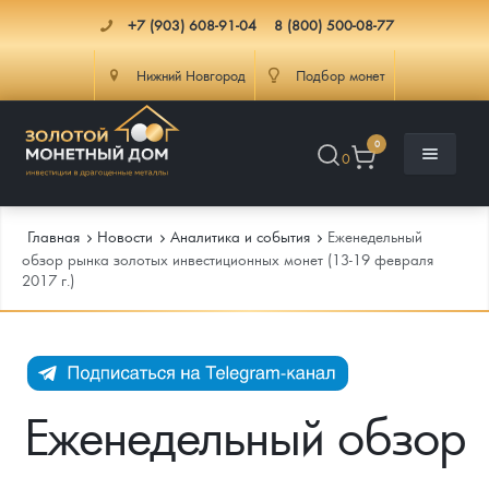
+7 (903) 608-91-04
8 (800) 500-08-77
Нижний Новгород
Подбор монет
0
0
Главная
Новости
Аналитика и события
Еженедельный
обзор рынка золотых инвестиционных монет (13-19 февраля
2017 г.)
Каталог
Инфо
Каталог Монет
Доставка
Инвестиционные монеты
Как сделать заказ
Еженедельный обзор
Услуги
Памятные и старинные монеты
Подлинность монет
Монеты Россия и СССР