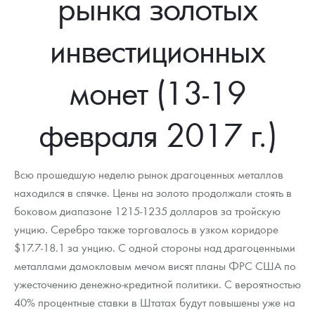
рынка золотых
Новости
Монеты и жетоны ЗМД
Клуб ЗМД
Подбор монет
Иностранные
Памятные монеты России и СССР
инвестиционных
Котировки
Георгий Победоносец
Гарантии
Информация
Аналитика и события
Монеты стран мира после 1950г
Монеты Царской России
Контакты
Золотой червонец Сеятель
Выкуп монет
Распродажа монет и жетонов
Cтатьи
Курс золота и серебра
Итоги 2025 года. Прогноз курсов золота, серебра, платины на
монет (13-19
2026 год
О нас
Золотые слитки
Вопрос - ответ
Георгий Победоносец - динамика цен
Лом выкуп
Выкуп серебряных монет
февраля 2017 г.)
Аксессуары
Памятка для работы с монетами из драгметаллов
Скупка слитков
Наши преимущества
Гарри Поттер
Условия возврата
Письмо директору
Всю прошедшую неделю рынок драгоценных металлов
находился в спячке. Цены на золото продолжали стоять в
Год Лошади
Монеты
Пресс-служба
боковом диапазоне 1215-1235 долларов за тройскую
унцию. Серебро также торговалось в узком коридоре
Флот: ледоколы и корабли
Политика конфиденциальности
$17.7-18.1 за унцию. С одной стороны над драгоценными
Жетоны "Необыкновенные обитатели глубин"
Политика использования Cookies
металлами дамокловым мечом висят планы ФРС США по
ужесточению денежно-кредитной политики. С вероятностью
Ювелирные изделия
Положение по обработке и защите персональных данных
40% процентные ставки в Штатах будут повышены уже на