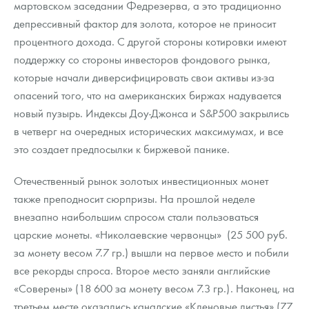
мартовском заседании Федрезерва, а это традиционно
Русская нумизматика
депрессивный фактор для золота, которое не приносит
Золотая карманная галерея
процентного дохода. С другой стороны котировки имеют
поддержку со стороны инвесторов фондового рынка,
Наборы подарочных и коллекционных монет
которые начали диверсифицировать свои активы из-за
опасений того, что на американских биржах надувается
Монеты и жетоны из недрагоценных металлов
новый пузырь. Индексы Доу-Джонса и S&P500 закрылись
Книги по нумизматике
в четверг на очередных исторических максимумах, и все
это создает предпосылки к биржевой панике.
Отечественный рынок золотых инвестиционных монет
также преподносит сюрпризы. На прошлой неделе
внезапно наибольшим спросом стали пользоваться
царские монеты. «Николаевские червонцы» (25 500 руб.
за монету весом 7.7 гр.) вышли на первое место и побили
все рекорды спроса. Второе место заняли английские
«Соверены» (18 600 за монету весом 7.3 гр.). Наконец, на
третьем месте оказались канадские «Кленовые листья» (77