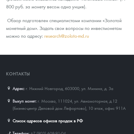
800 руб. за монету весом одна унция).
Обзор подготовлен специалистами компании «Золотой
монетный дом». Задать свои вопросы по инвестмонетам
можно по адресу:
research@zoloto-md.ru
КОНТАКТЫ
Адрес:
г. Нижний Новгород, 603000
,
ул. Минина, д. 3а
Выкуп монет:
г. Москва, 111024, ул. Авиамоторная, д.12
(бизнес-центр Деловой дом Лефортово), 10 этаж, офис 911А
Список адресов офисов продаж в РФ
Телефон:
+7 (903) 608-91-04