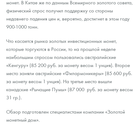
монет. В Китае же по данным Всемирного золотого совета,
Русская нумизматика
физический спрос получил поддержку со стороны
Золотая карманная галерея
недавнего падения цен и, вероятно, достигнет в этом году
900-1000 тонн.
Наборы подарочных и коллекционных монет
Что касается рынка золотых инвестиционных монет,
Монеты и жетоны из недрагоценных металлов
которые торгуются в России, то на прошлой неделе
наибольшим спросом пользовались австралийские
Книги по нумизматике
«Кенгуру» (85 200 руб. за монету весом 1 унция). Второе
место заняли австрийские «Филармоникеры» (85 600 руб.
за монету весом 1 унция). На третье место вышли
канадские «Рычащие Пумы» (87 000 руб. за монету весом
31 гр.).
Обзор подготовлен специалистами компании «Золотой
монетный дом».