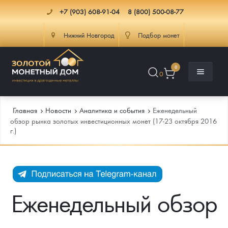
+7 (903) 608-91-04
8 (800) 500-08-77
Нижний Новгород
Подбор монет
0
0
Главная
Новости
Аналитика и события
Еженедельный
обзор рынка золотых инвестиционных монет (17-23 октября 2016
г.)
Каталог
Инфо
Каталог Монет
Доставка
Инвестиционные монеты
Как сделать заказ
Еженедельный обзор
Услуги
Памятные и старинные монеты
Подлинность монет
Монеты Россия и СССР