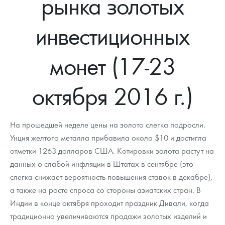
рынка золотых
Новости
Монеты и жетоны ЗМД
Клуб ЗМД
Подбор монет
Иностранные
Памятные монеты России и СССР
инвестиционных
Котировки
Георгий Победоносец
Гарантии
Информация
Аналитика и события
Монеты стран мира после 1950г
Монеты Царской России
Контакты
Золотой червонец Сеятель
Выкуп монет
Распродажа монет и жетонов
Cтатьи
Курс золота и серебра
Итоги 2025 года. Прогноз курсов золота, серебра, платины на
монет (17-23
2026 год
О нас
Золотые слитки
Вопрос - ответ
Георгий Победоносец - динамика цен
Лом выкуп
Выкуп серебряных монет
октября 2016 г.)
Аксессуары
Памятка для работы с монетами из драгметаллов
Скупка слитков
Наши преимущества
Гарри Поттер
Условия возврата
Письмо директору
На прошедшей неделе цены на золото слегка подросли.
Унция желтого металла прибавила около $10 и достигла
Год Лошади
Монеты
Пресс-служба
отметки 1263 долларов США. Котировки золота растут на
данных о слабой инфляции в Штатах в сентябре (это
Флот: ледоколы и корабли
Политика конфиденциальности
слегка снижает вероятность повышения ставок в декабре),
Жетоны "Необыкновенные обитатели глубин"
Политика использования Cookies
а также на росте спроса со стороны азиатских стран. В
Индии в конце октября проходит праздник Дивали, когда
Ювелирные изделия
Положение по обработке и защите персональных данных
традиционно увеличиваются продажи золотых изделий и