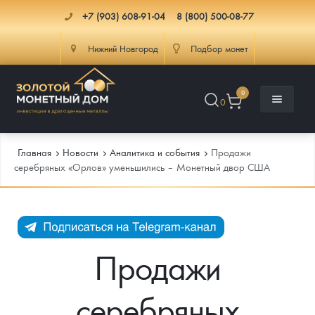
+7 (903) 608-91-04
8 (800) 500-08-77
Нижний Новгород
Подбор монет
0
0
Главная
Новости
Аналитика и события
Продажи
серебряных «Орлов» уменьшились – Монетный двор США
Каталог
Инфо
Каталог Монет
Продажи
Доставка
Инвестиционные монеты
Как сделать заказ
серебряных
Услуги
Памятные и старинные монеты
Подлинность монет
Монеты Россия и СССР