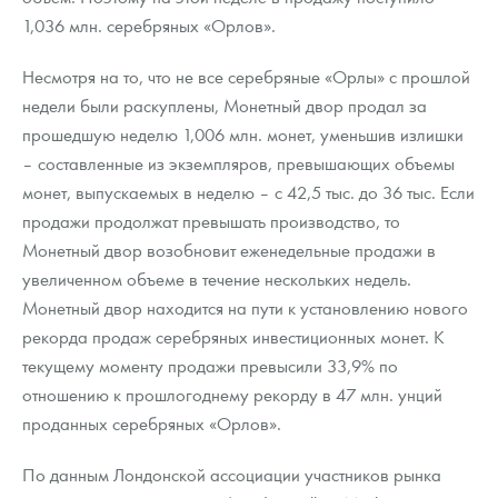
Русская нумизматика
1,036 млн. серебряных «Орлов».
Золотая карманная галерея
Несмотря на то, что не все серебряные «Орлы» с прошлой
недели были раскуплены, Монетный двор продал за
Наборы подарочных и коллекционных монет
прошедшую неделю 1,006 млн. монет, уменьшив излишки
Монеты и жетоны из недрагоценных металлов
– составленные из экземпляров, превышающих объемы
монет, выпускаемых в неделю – с 42,5 тыс. до 36 тыс. Если
Книги по нумизматике
продажи продолжат превышать производство, то
Монетный двор возобновит еженедельные продажи в
увеличенном объеме в течение нескольких недель.
Монетный двор находится на пути к установлению нового
рекорда продаж серебряных инвестиционных монет. К
текущему моменту продажи превысили 33,9% по
отношению к прошлогоднему рекорду в 47 млн. унций
проданных серебряных «Орлов».
По данным Лондонской ассоциации участников рынка