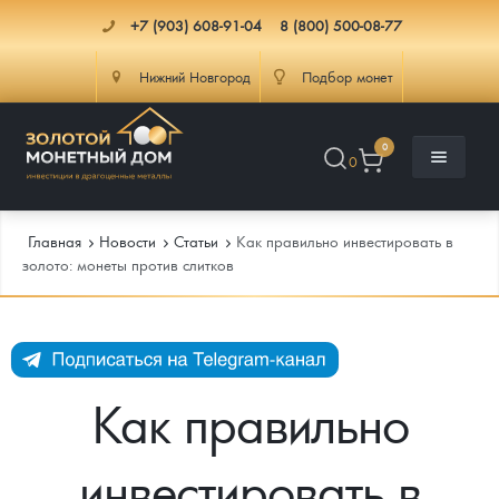
+7 (903) 608-91-04
8 (800) 500-08-77
Нижний Новгород
Подбор монет
0
0
Главная
Новости
Cтатьи
Как правильно инвестировать в
золото: монеты против слитков
Каталог
Инфо
Каталог Монет
Как правильно
Доставка
Инвестиционные монеты
Как сделать заказ
инвестировать в
Услуги
Памятные и старинные монеты
Подлинность монет
Монеты Россия и СССР