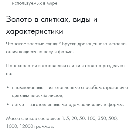
используемых в мире.
Русская нумизматика
Золото в слитках, виды и
Золотая карманная галерея
характеристики
Наборы подарочных и коллекционных монет
Монеты и жетоны из недрагоценных металлов
Что такое золотые слитки? Бруски драгоценного металла,
отличающиеся по весу и форме.
Книги по нумизматике
По технологии изготовления слитки из золота разделяют
на:
штампованные – изготовленные способом отрезания от
цельных плоских листов;
литые – изготовленные методом заливания в формы.
Масса слитков составляет 1, 5, 20, 50, 100, 350, 500,
1000, 12000 граммов.