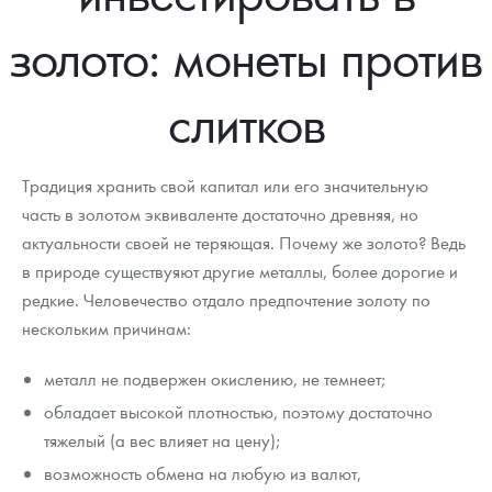
Новости
Монеты и жетоны ЗМД
Клуб ЗМД
Подбор монет
Иностранные
Памятные монеты России и СССР
золото: монеты против
Котировки
Георгий Победоносец
Гарантии
Информация
Аналитика и события
Монеты стран мира после 1950г
Монеты Царской России
слитков
Контакты
Золотой червонец Сеятель
Выкуп монет
Распродажа монет и жетонов
Cтатьи
Курс золота и серебра
Итоги 2025 года. Прогноз курсов золота, серебра, платины на
2026 год
О нас
Золотые слитки
Вопрос - ответ
Георгий Победоносец - динамика цен
Лом выкуп
Выкуп серебряных монет
Традиция хранить свой капитал или его значительную
Аксессуары
Памятка для работы с монетами из драгметаллов
Скупка слитков
часть в золотом эквиваленте достаточно древняя, но
Наши преимущества
актуальности своей не теряющая. Почему же золото? Ведь
Гарри Поттер
Условия возврата
Письмо директору
в природе существуяют другие металлы, более дорогие и
редкие. Человечество отдало предпочтение золоту по
Год Лошади
Монеты
Пресс-служба
нескольким причинам:
Флот: ледоколы и корабли
Политика конфиденциальности
металл не подвержен окислению, не темнеет;
Жетоны "Необыкновенные обитатели глубин"
Политика использования Cookies
обладает высокой плотностью, поэтому достаточно
тяжелый (а вес влияет на цену);
Ювелирные изделия
Положение по обработке и защите персональных данных
возможность обмена на любую из валют,