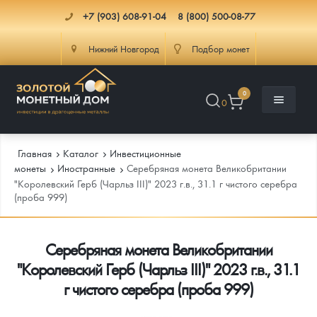
+7 (903) 608-91-04
8 (800) 500-08-77
Нижний Новгород
Подбор монет
0
0
Главная
Каталог
Инвестиционные
монеты
Иностранные
Серебряная монета Великобритании
"Королевский Герб (Чарльз III)" 2023 г.в., 31.1 г чистого серебра
(проба 999)
Каталог
Инфо
Каталог Монет
Серебряная монета Великобритании
"Королевский Герб (Чарльз III)" 2023 г.в., 31.1
Доставка
Инвестиционные монеты
Как сделать заказ
г чистого серебра (проба 999)
Услуги
Памятные и старинные монеты
Подлинность монет
Монеты Россия и СССР