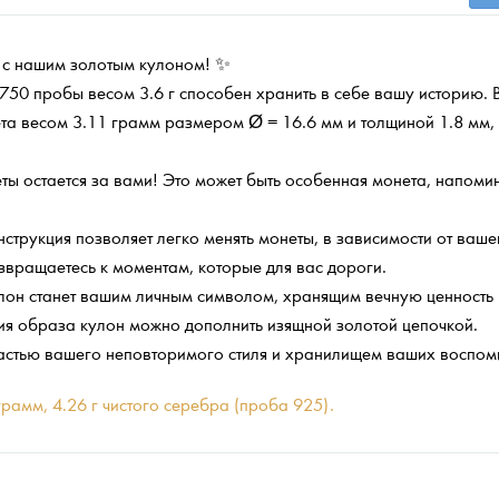
 с нашим золотым кулоном! ✨
 750 пробы весом 3.6 г способен хранить в себе вашу историю. 
нета весом 3.11 грамм размером Ø = 16.6 мм и толщиной 1.8 мм
ты остается за вами! Это может быть особенная монета, напом
нструкция позволяет легко менять монеты, в зависимости от ваш
озвращаетесь к моментам, которые для вас дороги.
кулон станет вашим личным символом, хранящим вечную ценност
ния образа кулон можно дополнить изящной золотой цепочкой.
 частью вашего неповторимого стиля и хранилищем ваших воспом
рамм, 4.26 г чистого серебра (проба 925).