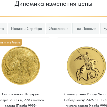
Динамика изменения цены
то
Новинки Серебро
Эксклюзив
Год Лошади
Р
канено в России
Золотая монета Камеруна
Золотая монета России "Георг
Вепрь" 2022 г.в., 7.78 г чистого
Победоносец" 2026 г.в., 7.78
золота (Проба 9999)
чистого золота (проба 999)