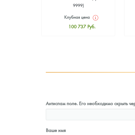
9999)
цена
Клубная цена
5
Руб.
100 737
Руб.
ная цена
Стандартная цена
6
Руб.
101 665
Руб.
ыкупа
Цена выкупа
оните
92 845
Руб.
Антиспам поле. Его необходимо скрыть чер
Ваше имя