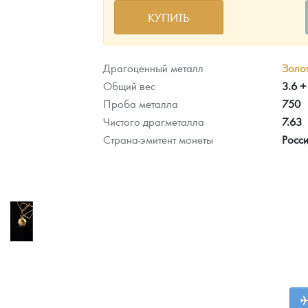
КУПИТЬ
ра, платины на 2026 год
Драгоценный металл
Золо
Общий вес
3.6 +
Проба металла
750
Чистого драгметалла
7.63
Страна-эмитент монеты
Росс
данных