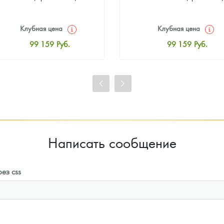
Клубная цена
Клубная цена
99 159
Руб.
99 159
Руб.
Стандартная цена
Стандартная цена
99 623
Руб.
99 623
Руб.
Цена выкупа
Цена выкупа
92 845
Руб.
93 774
Руб.
Написать сообщение
ез css