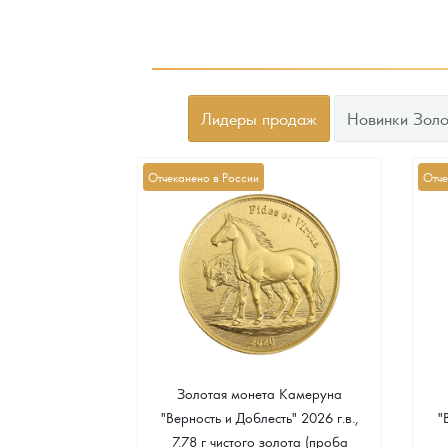
Лидеры продаж
Новинки Золо
Отчеканено в России
Отче
а Острова Св.
Золотая монета Камеруна
рс" 2024 г.в.,
"Верность и Доблесть" 2026 г.в.,
"
еребра (проба
7.78 г чистого золота (проба