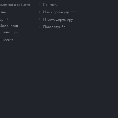
алитика и события
Контакты
атьи
Наши преимущества
оргий
Письмо директору
бедоносец -
Пресс-служба
намика цен
тировки