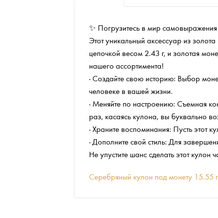
Наборы подарочных и коллекционных монет
✨ Погрузитесь в мир самовыражения
Монеты и жетоны из недрагоценных металлов
Этот уникальный аксессуар из золота
цепочкой весом 2.43 г, и золотая мо
Книги по нумизматике
нашего ассортимента!
- Создайте свою историю: Выбор моне
человеке в вашей жизни.
- Меняйте по настроению: Съемная ко
раз, касаясь кулона, вы буквально в
- Храните воспоминания: Пусть этот 
- Дополните свой стиль: Для заверше
Не упустите шанс сделать этот кулон
Серебряный кулон под монету 15.55 г