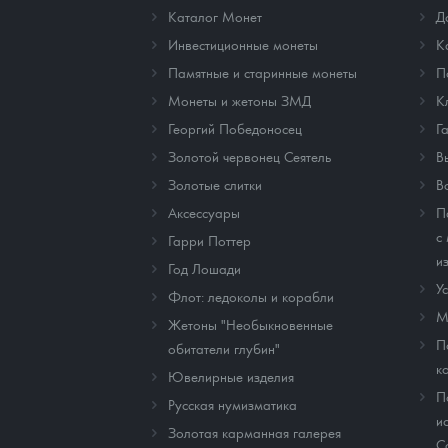
Каталог Монет
Д
Инвестиционные монеты
К
Памятные и старинные монеты
П
Монеты и жетоны ЗМД
К
Георгий Победоносец
Г
Золотой червонец Сеятель
В
Золотые слитки
В
Аксессуары
П
с
Гарри Поттер
и
Год Лошади
У
Флот: ледоколы и корабли
М
Жетоны "Необыкновенные
П
обитатели глубин"
к
Ювелирные изделия
П
Русская нумизматика
и
Золотая карманная галерея
C