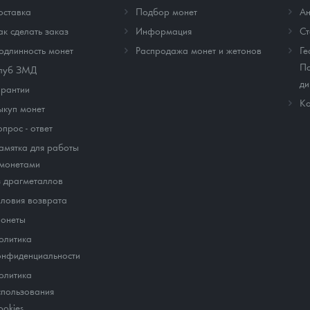
оставка
Подбор монет
Ан
ак сделать заказ
Информация
Cт
одлинность монет
Распродажа монет и жетонов
Ге
По
луб ЗМД
ди
арантии
Ко
ыкуп монет
опрос - ответ
амятка для работы
 монетами
з драгметаллов
словия возврата
онеты
олитика
онфиденциальности
олитика
спользования
ookies