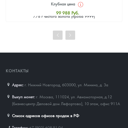
Клубная цена
Золотая монета Камеруна "Верность и Доблесть" 2026 г.в.,
99 988
Руб.
7.78 г чистого золота (проба 9999)
Стандартная цена
100 909
Руб.
Цена выкупа
92 154
Руб.
КОНТАКТЫ
Адрес:
г. Нижний Новгород, 603000
,
ул. Минина, д. 3а
Выкуп монет:
г. Москва, 111024, ул. Авиамоторная, д.12
(бизнес-центр Деловой дом Лефортово), 10 этаж, офис 911А
Список адресов офисов продаж в РФ
Телефон:
+7 (903) 608-91-04