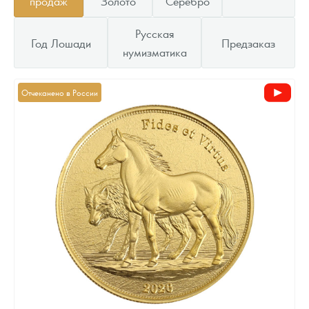
продаж
Золото
Серебро
Русская
Год Лошади
Предзаказ
нумизматика
Отчеканено в России