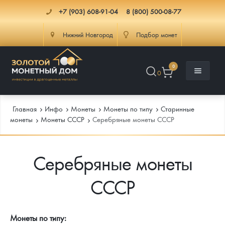
+7 (903) 608-91-04
8 (800) 500-08-77
Нижний Новгород
Подбор монет
0
0
Главная
Инфо
Монеты
Монеты по типу
Старинные
монеты
Монеты СССР
Серебряные монеты СССР
Каталог
Серебряные монеты
Инфо
Каталог Монет
СССР
Доставка
Инвестиционные монеты
Как сделать заказ
Услуги
Памятные и старинные монеты
Подлинность монет
Монеты Россия и СССР
Монеты по типу: