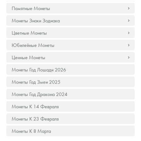
Русская нумизматика
Памятные Монеты
Золотая карманная галерея
Монеты Знаки Зодиака
Наборы подарочных и коллекционных монет
Цветные Монеты
Монеты и жетоны из недрагоценных металлов
Юбилейные Монеты
Ценные Монеты
Книги по нумизматике
Монеты Год Лошади 2026
Монеты Год Змеи 2025
Монеты Год Дракона 2024
Монеты К 14 Февраля
Монеты К 23 Февраля
Монеты К 8 Марта