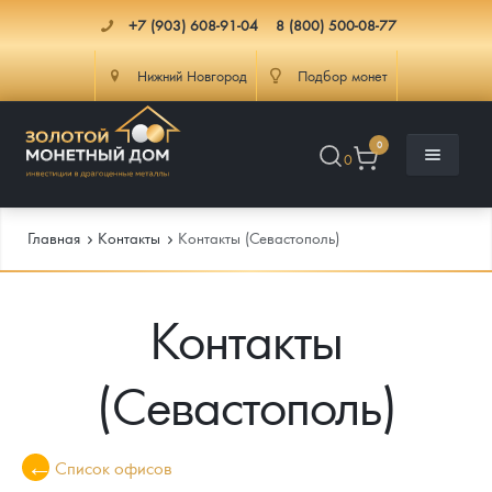
+7 (903) 608-91-04
8 (800) 500-08-77
Нижний Новгород
Подбор монет
0
0
Главная
Контакты
Контакты (Севастополь)
Контакты
Каталог
Инфо
Каталог Монет
(Севастополь)
Доставка
Инвестиционные монеты
Как сделать заказ
Услуги
Памятные и старинные монеты
Подлинность монет
Монеты Россия и СССР
Список офисов