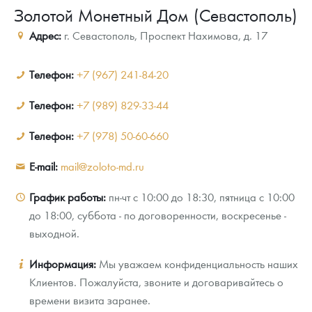
Золотой Монетный Дом (Севастополь)
Новости
Монеты и жетоны ЗМД
Клуб ЗМД
Подбор монет
Иностранные
Памятные монеты России и СССР
Адрес:
г. Севастополь
,
Проспект Нахимова, д. 17
Котировки
Георгий Победоносец
Гарантии
Информация
Аналитика и события
Монеты стран мира после 1950г
Монеты Царской России
Контакты
Золотой червонец Сеятель
Выкуп монет
Распродажа монет и жетонов
Cтатьи
Курс золота и серебра
Итоги 2025 года. Прогноз курсов золота, серебра, платины на
Телефон:
+7 (967) 241-84-20
2026 год
О нас
Золотые слитки
Вопрос - ответ
Георгий Победоносец - динамика цен
Лом выкуп
Выкуп серебряных монет
Телефон:
+7 (989) 829-33-44
Аксессуары
Памятка для работы с монетами из драгметаллов
Скупка слитков
Телефон:
+7 (978) 50-60-660
Наши преимущества
Гарри Поттер
Условия возврата
E-mail:
mail@zoloto-md.ru
Письмо директору
Год Лошади
Монеты
График работы:
пн-чт с 10:00 до 18:30, пятница с 10:00
Пресс-служба
до 18:00, суббота - по договоренности, воскресенье -
Флот: ледоколы и корабли
Политика конфиденциальности
выходной.
Жетоны "Необыкновенные обитатели глубин"
Политика использования Cookies
Информация:
Мы уважаем конфиденциальность наших
Клиентов. Пожалуйста, звоните и договаривайтесь о
Ювелирные изделия
Положение по обработке и защите персональных данных
времени визита заранее.