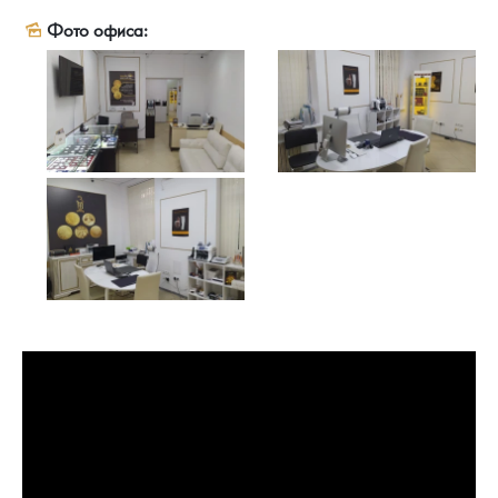
Русская нумизматика
Фото офиса:
Золотая карманная галерея
Наборы подарочных и коллекционных монет
Монеты и жетоны из недрагоценных металлов
Книги по нумизматике