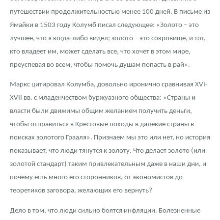
путешествии продолжительностью менее 100 дней. В письме из
Ямайки в 1503 году Колумб писал следующее: «Золото – это
лучшее, что я когда-либо видел; золото – это сокровище, и тот,
кто владеет им, может сделать все, что хочет в этом мире,
преуспевая во всем, чтобы помочь душам попасть в рай».
Маркс цитировал Колумба, довольно иронично сравнивая XVI-
XVII вв. с младенчеством буржуазного общества: «Страны и
власти были движимы общим желанием получить деньги,
чтобы отправиться в Крестовые походы в далекие страны в
поисках золотого Грааля». Признаем мы это или нет, но история
показывает, что люди тянутся к золоту. Что делает золото (или
золотой стандарт) таким привлекательным даже в наши дни, и
почему есть много его сторонников, от экономистов до
теоретиков заговора, желающих его вернуть?
Дело в том, что люди сильно боятся инфляции. Болезненные