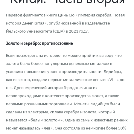
Новости
Монеты и жетоны ЗМД
Клуб ЗМД
Подбор монет
Иностранные
Памятные монеты России и СССР
Перевод фрагментов книги Цинь Сю «Империя серебра. Новая
Котировки
Георгий Победоносец
Гарантии
Информация
Аналитика и события
Монеты стран мира после 1950г
Монеты Царской России
история денег Китая», опубликованной в издательстве
Контакты
Золотой червонец Сеятель
Выкуп монет
Распродажа монет и жетонов
Cтатьи
Курс золота и серебра
Итоги 2025 года. Прогноз курсов золота, серебра, платины на
Йельского университета (США) в 2021 году.
2026 год
Золото и серебро: противостояние
О нас
Золотые слитки
Вопрос - ответ
Георгий Победоносец - динамика цен
Лом выкуп
Выкуп серебряных монет
Если посмотреть на историю, то можно прийти к выводу, что
Аксессуары
Памятка для работы с монетами из драгметаллов
Скупка слитков
Наши преимущества
золото было более популярным денежным металлом в
Гарри Поттер
Условия возврата
Письмо директору
условиях повышения уровня производительности. Лидийцы,
как известно, создали первые металлические деньги в VII в. до
Год Лошади
Монеты
Пресс-служба
н.э. Древнегреческий историк Геродот считал их
первопроходцами в контексте производства монет, а также
Флот: ледоколы и корабли
Политика конфиденциальности
первыми розничными торговцами. Монеты лидийцев были
Жетоны "Необыкновенные обитатели глубин"
Политика использования Cookies
сделаны из электрума, сплава серебра и золота, который
называется «белым золотом». Одна из самых известных ранних
Ювелирные изделия
Положение по обработке и защите персональных данных
монет называлась «лев». Она состояла из немногим более 50%