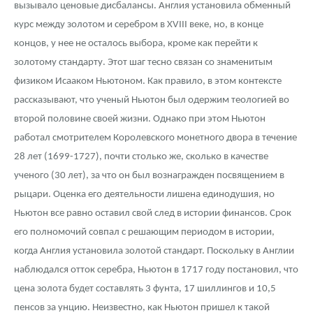
вызывало ценовые дисбалансы. Англия установила обменный
курс между золотом и серебром в XVIII веке, но, в конце
концов, у нее не осталось выбора, кроме как перейти к
золотому стандарту. Этот шаг тесно связан со знаменитым
физиком Исааком Ньютоном. Как правило, в этом контексте
рассказывают, что ученый Ньютон был одержим теологией во
второй половине своей жизни. Однако при этом Ньютон
работал смотрителем Королевского монетного двора в течение
28 лет (1699-1727), почти столько же, сколько в качестве
ученого (30 лет), за что он был вознагражден посвящением в
рыцари. Оценка его деятельности лишена единодушия, но
Ньютон все равно оставил свой след в истории финансов. Срок
его полномочий совпал с решающим периодом в истории,
когда Англия установила золотой стандарт. Поскольку в Англии
наблюдался отток серебра, Ньютон в 1717 году постановил, что
цена золота будет составлять 3 фунта, 17 шиллингов и 10,5
пенсов за унцию. Неизвестно, как Ньютон пришел к такой