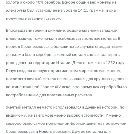
Русская нумизматика
золота и около 40% серебра. Вскоре общий вес монеты из
электрума был установлен на уровне 14,15 грамма, и она
Золотая карманная галерея
получила название «статер».
Наборы подарочных и коллекционных монет
Впоследствии греки и римляне, родоначальники западной
цивилизации, тоже начали использовать золотые монеты. В
Монеты и жетоны из недрагоценных металлов
период Средневековья в большинстве случаев стандартными
Книги по нумизматике
деньгами было серебро, а желтый металл снова стал играть
роль денег на территории Италии. Дело в том, что в 1252 году
Генуя создала первую в христианском мире золотую монету,
после чего желтый металл использовался для крупных сделок в
континентальной Европе XIV века, в то время как серебро было
востребованным для повседневных расчетов.
Желтый металл не часто использовался в древней истории, по-
видимому, из-за его чрезмерно высокой стоимости. Именно
серебро было самой популярной формой денег на протяжении
Средневековья и Нового времени. Другие металлы для