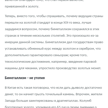
валютой благодаря тому, что стал первой валютой,
привязанной к золоту.
Теперь, вместо того, чтобы спрашивать, почему ведущие страны
перешли на золотой стандарт в конце XIX-го века, лучше
зададимся вопросом, почему биметаллизм сохранялся в этих
странах в течение нескольких столетий. Это произошло из-за
инерции данной системы. Биметаллизм дал государствам право
устанавливать обменный курс между золотом и серебром, что
дополнительно гарантировало сеньораж; кроме того,
технологические достижения, например, введение паровой
машины для чеканки, упростило производство золотых монет.
Биметаллизм – не утопия
В Китае есть такая поговорка, что если дать дьяволу достаточно
денег, то он начнет грызть точильный камень. Впрочем, жители
Запада больше заинтересованы в драгметаллах. Колумб
боготворил золото, упомянув его 65 раз в своем дневнике о