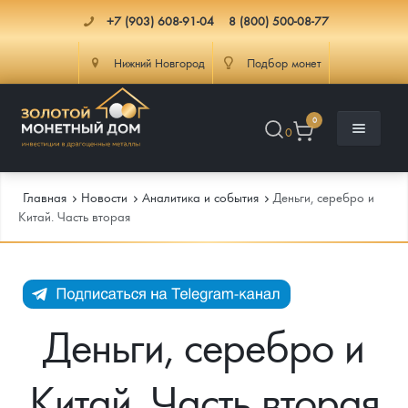
+7 (903) 608-91-04
8 (800) 500-08-77
Нижний Новгород
Подбор монет
0
0
Главная
Новости
Аналитика и события
Деньги, серебро и
Китай. Часть вторая
Каталог
Инфо
Каталог Монет
Деньги, серебро и
Доставка
Инвестиционные монеты
Как сделать заказ
Китай. Часть вторая
Услуги
Памятные и старинные монеты
Подлинность монет
Монеты Россия и СССР