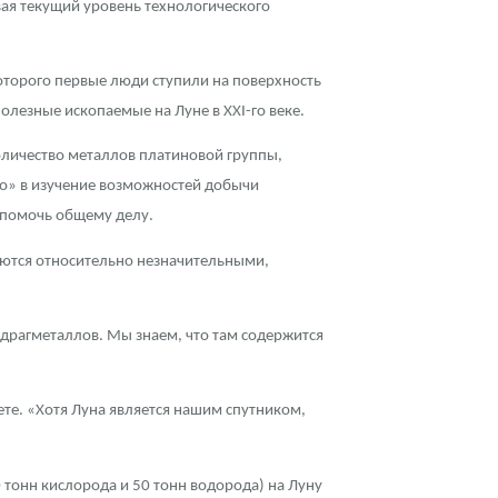
ая текущий уровень технологического
которого первые люди ступили на поверхность
олезные ископаемые на Луне в XXI-го веке.
оличество металлов платиновой группы,
во» в изучение возможностей добычи
 помочь общему делу.
ляются относительно незначительными,
т драгметаллов. Мы знаем, что там содержится
те. «Хотя Луна является нашим спутником,
 тонн кислорода и 50 тонн водорода) на Луну