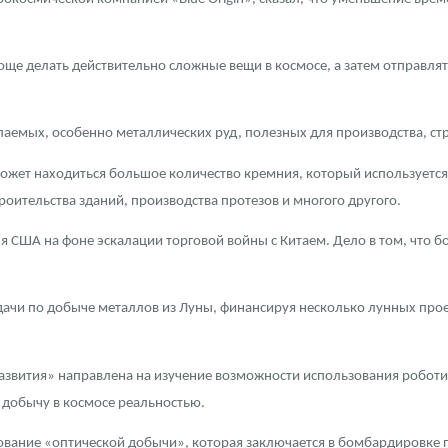
още делать действительно сложные вещи в космосе, а затем отправлять
аемых, особенно металлических руд, полезных для производства, стро
 может находиться большое количество кремния, который используетс
оительства зданий, производства протезов и многого другого.
ля США на фоне эскалации торговой войны с Китаем. Дело в том, что
ачи по добыче металлов из Луны, финансируя несколько лунных прое
вития» направлена на изучение возможности использования роботи
 добычу в космосе реальностью.
вание «оптической добычи», которая заключается в бомбардировке п