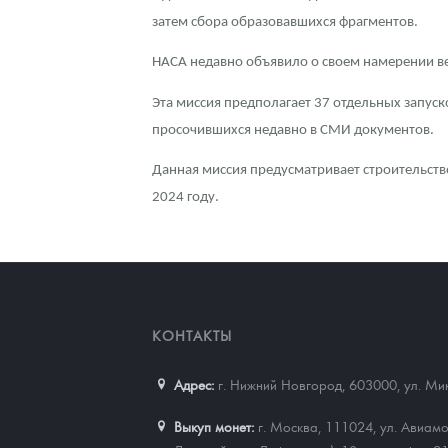
затем сбора образовавшихся фрагментов.
НАСА недавно объявило о своем намерении ве
Эта миссия предполагает 37 отдельных запуско
просочившихся недавно в СМИ документов.
Данная миссия предусматривает строительство
2024 году.
КОНТАКТЫ
Адрес:
г. Нижний Новгород, 603000
,
ул. Ми
Выкуп монет:
г. Москва, 111024, ул. Авиамо