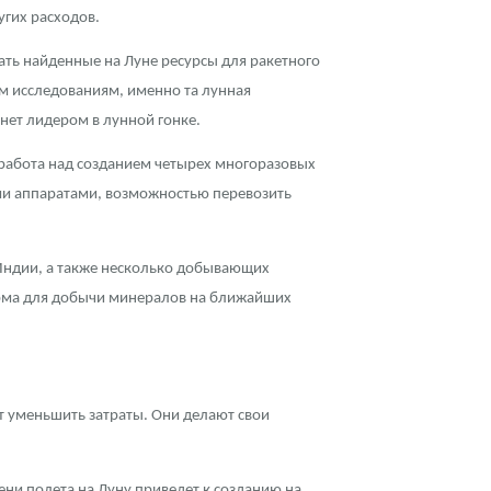
угих расходов.
ать найденные на Луне ресурсы для ракетного
им исследованиям, именно та лунная
нет лидером в лунной гонке.
я работа над созданием четырех многоразовых
и аппаратами, возможностью перевозить
о Индии, а также несколько добывающих
арма для добычи минералов на ближайших
т уменьшить затраты. Они делают свои
ени полета на Луну приведет к созданию на