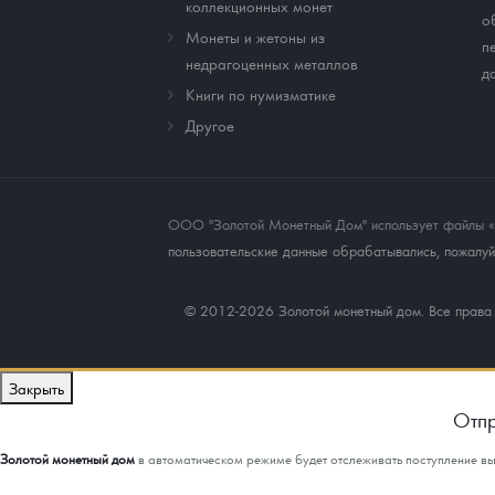
коллекционных монет
о
Монеты и жетоны из
п
недрагоценных металлов
д
Книги по нумизматике
Другое
ООО "Золотой Монетный Дом" использует файлы «co
пользовательские данные обрабатывались, пожалуйс
© 2012-2026 Золотой монетный дом. Все прав
Закрыть
Отпр
Золотой монетный дом
в автоматическом режиме будет отслеживать поступление в