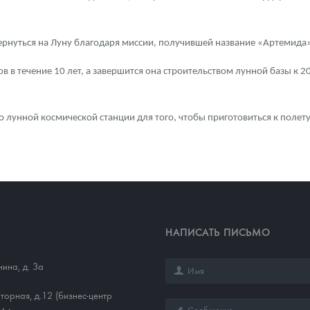
рнуться на Луну благодаря миссии, получившей название «Артемида»
в в течение 10 лет, а завершится она строительством лунной базы к 20
 лунной космической станции для того, чтобы приготовиться к полету 
НАПИСАТЬ ПИСЬМО
нина, д. 3а
торная, д.12 (бизнес-центр