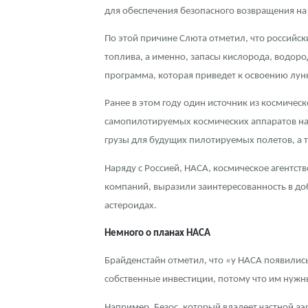
для обеспечения безопасного возвращения на 
Наборы подарочных и коллекционных монет
По этой причине Слюта отметил, что российс
Монеты и жетоны из недрагоценных металлов
топлива, а именно, запасы кислорода, водор
программа, которая приведет к освоению лунн
Книги по нумизматике
Ранее в этом году один источник из космичес
самопилотируемых космических аппаратов на
грузы для будущих пилотируемых полетов, а т
Наряду с Россией, НАСА, космическое агентст
компаний, выразили заинтересованность в до
астероидах.
Немного о планах НАСА
Брайденстайн отметил, что «у НАСА появились
собственные инвестиции, потому что им нужны
Например, Безос, который владеет частной аэ