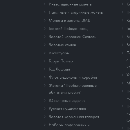
Инвестиционные монеты
К
Памятные и старинные монеты
П
Монеты и жетоны ЗМД
К
Георгий Победоносец
Г
Золотой червонец Сеятель
В
Золотые слитки
В
Аксессуары
П
с
Гарри Поттер
и
Год Лошади
У
Флот: ледоколы и корабли
М
Жетоны "Необыкновенные
П
обитатели глубин"
к
Ювелирные изделия
П
Русская нумизматика
и
Золотая карманная галерея
C
Наборы подарочных и
П