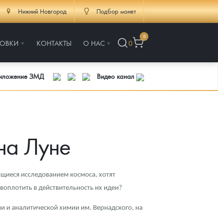
Нижний Новгород
Подбор монет
0
РОВКИ
КОНТАКТЫ
О НАС
0
риложение ЗМД
Видео канал
на Луне
щиеся исследованием космоса, хотят
воплотить в действительность их идеи?
и и аналитической химии им. Вернадского, на