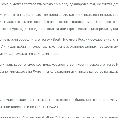
Землю может составлять около 15 млрд. долларов в год, не считая др
кие ученые разрабатывают технологиями, которые позволят использов
ода и даже воды, находящейся на полярных шапках Луны. Согласно эт
ых ресурсов для создания топлива или строительных материалов, ста
кой отрасли сообщил агентству «Sputnik», что в России осуществляетс
 Луну для добычи полезных ископаемых, экипированных посадочным
акже системами связи и навигации.
во Китая, Европейское космическое агентство и космическое агентств
быче минералов на Луне и использования спутника в качестве плацд
 коммерческие партнеры, которых ранее не было, так что они помогу
 свои клиенты, и не только НАСА».
рокосмической компанией «Blue Origin», сказал, что уменьшение врем