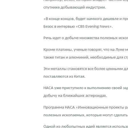
спутнике добывающей индустрии.
«В конце концов, будет намного дешевле и пр
Безос в интервью «CBS Evening News».
Речь идет о добыче множества полезных ископ
Кроме платины, ученые говорят, что на Луне
также титан и алюминий, необходимые для стр
Эти металлы становятся все более ценными д
поставляются из Китая.
НАСА уже приступило к выполнению своей зад
добычу на ближайших астероидах.
Программа НАСА «Инновационные проекты раз
полезных ископаемых, которые могут сделать
Одной из любопытных идей является использо