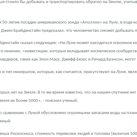
ые стоило бы добывать и транспортировать обратно на Землю, учитыв
ра, платины на 2026 год
и 50-летие посадки американского зонда «Аполлон» на Луну, в ходе 
А Джим Брайденстайн предсказал, что человечество сможет добывать п
йденстайн сказал следующее: «На Луне может находиться огромное к
его мнению, «инвестиции, которые вкладывает космическое сообщест
ардеров, таких как Элон Маск, Джефф Безос и Ричард Брэнсон, могут
 и тип минералов, которые, как считается, присутствуют на Луне, яв
рых нет на Земле. В то же время известно, что на нашем спутнике не
емле их более 5000», - пояснил ученый.
данных
по сравнению с Луной обусловлено огромными запасами воды на плане
ченый.
ученых Роскосмоса, стоимость перевозки людей и топлива (включая 100