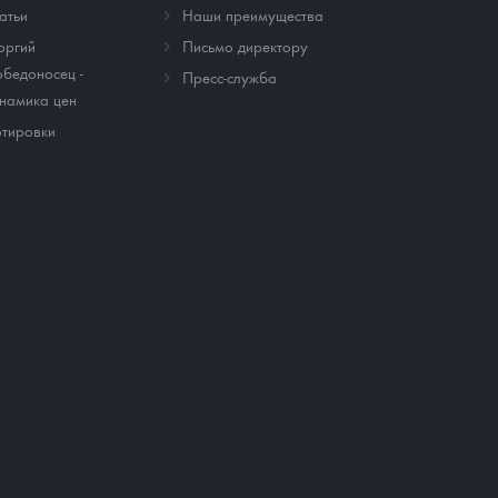
атьи
Наши преимущества
оргий
Письмо директору
бедоносец -
Пресс-служба
намика цен
тировки