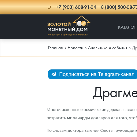
+7 (903) 608-91-04
8 (800) 500-08-7
КАТАЛОГ
Главная
Новости
Аналитика и события
Др
Каталог
Инфо
Каталог Монет
Драгме
Доставка
Инвестиционные монеты
Как сделать заказ
Услуги
Памятные и старинные монеты
Подлинность монет
Монеты Россия и СССР
Многочисленные космические державы, включ
потратить миллиарды долларов для того, что
Новости
Монеты и жетоны ЗМД
Клуб ЗМД
Подбор монет
Иностранные
Памятные монеты России и СССР
По словам доктора Евгения Слюты, руководит
Котировки
Георгий Победоносец
Гарантии
Информация
Аналитика и события
Монеты стран мира после 1950г
Монеты Царской России