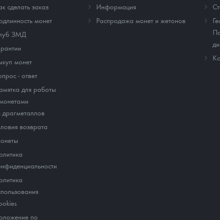
ак сделать заказ
Информация
Cт
одлинность монет
Распродажа монет и жетонов
Ге
По
луб ЗМД
ди
арантии
Ко
ыкуп монет
опрос - ответ
амятка для работы
 монетами
з драгметаллов
словия возврата
онеты
олитика
онфиденциальности
олитика
спользования
ookies
оложение по