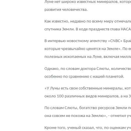
Луне нет широко известных минералов, котор
развития человечества.
Контакты
Золотой червонец Сеятель
Выкуп монет
Распродажа монет и жетонов
Cтатьи
Курс золота и серебра
Итоги 2025 года. Прогноз курсов золота, сереб
Как известно, недавно по всему миру отмечал
О нас
Золотые слитки
Вопрос - ответ
Георгий Победоносец - динамика цен
Лом выкуп
Выкуп серебряных монет
спутника Земли. В ходе празднеств глава НАС
Аксессуары
Памятка для работы с монетами из драгметаллов
Скупка слитков
Наши преимущества
В интервью новостному агентству «CNBC» Бра
которые чрезвычайно ценятся на Земле». По 
Гарри Поттер
Условия возврата
Письмо директору
полезных ископаемых на Луне, включая милли
Год Лошади
Монеты
Пресс-служба
Однако, по словам доктора Слюты, количество
особенно по сравнению с нашей планетой.
Флот: ледоколы и корабли
Политика конфиденциальности
«У Луны есть свои собственные минералы, кото
Жетоны "Необыкновенные обитатели глубин"
Политика использования Cookies
около 100 различных видов минералов, а на З
Ювелирные изделия
Положение по обработке и защите персональных 
По словам Слюты, богатство ресурсов Земли 
Русская нумизматика
она совсем не похожа на Землю», - отметил у
Кроме того, ученый сказал, что, по оценкам 
Золотая карманная галерея