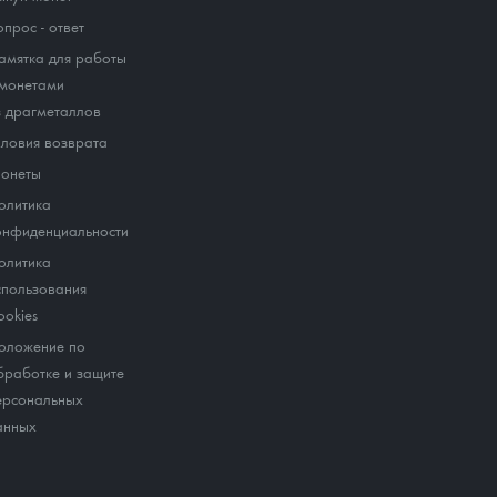
опрос - ответ
амятка для работы
 монетами
з драгметаллов
словия возврата
онеты
олитика
онфиденциальности
олитика
спользования
ookies
оложение по
бработке и защите
ерсональных
анных