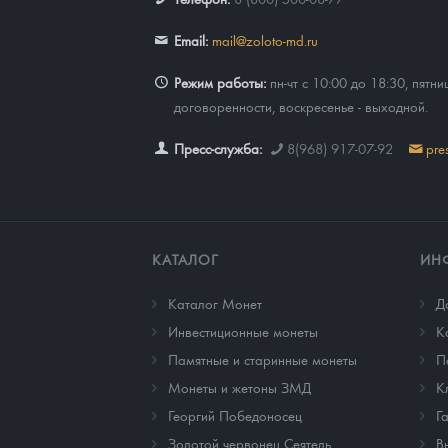
Email:
mail@zoloto-md.ru
Режим работы:
пн-чт с 10:00 до 18:30, пятни
договоренности, воскресенье - выходной.
Пресс-служба:
8(968) 917-07-92
pre
КАТАЛОГ
ИН
Каталог Монет
Д
Инвестиционные монеты
К
Памятные и старинные монеты
П
Монеты и жетоны ЗМД
К
Георгий Победоносец
Г
Золотой червонец Сеятель
В