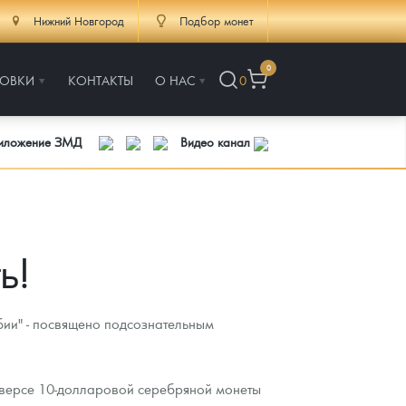
Нижний Новгород
Подбор монет
0
РОВКИ
КОНТАКТЫ
О НАС
0
риложение ЗМД
Видео канал
ь!
бии" - посвящено подсознательным
еверсе 10-долларовой серебряной монеты