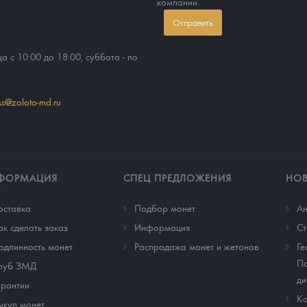
компании.
Отправить
ца с 10:00 до 18:00, суббота - по
ss@zoloto-md.ru
ФОРМАЦИЯ
СПЕЦ ПРЕДЛОЖЕНИЯ
НО
оставка
Подбор монет
Ан
ак сделать заказ
Информация
Cт
одлинность монет
Распродажа монет и жетонов
Ге
По
луб ЗМД
ди
арантии
Ко
ыкуп монет