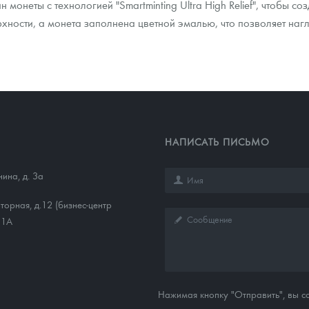
 монеты с технологией "Smartminting Ultra High Relief", чтобы с
рхности, а монета заполнена цветной эмалью, что позволяет на
НАПИСАТЬ ПИСЬМО
нина, д. 3а
торная, д.12 (бизнес-центр
11А
Нажимая кнопку "Отправить", вы 