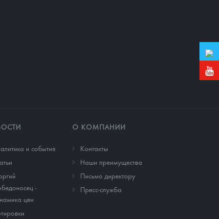
ВОСТИ
О КОМПАНИИ
алитика и события
Контакты
атьи
Наши преимущества
оргий
Письмо директору
бедоносец -
Пресс-служба
намика цен
тировки