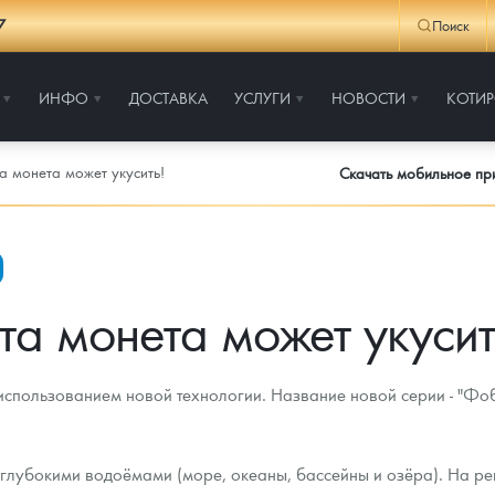
7
Поиск
ИНФО
ДОСТАВКА
УСЛУГИ
НОВОСТИ
КОТИ
а монета может укусить!
Скачать мобильное п
та монета может укусит
использованием новой технологии. Название новой серии - "Фо
 глубокими водоёмами (море, океаны, бассейны и озёра). На р