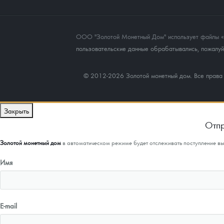
ООО "Золотой Монетный Дом" использует файлы «co
пользовательские данные обрабатывались, пожалуйс
© 2012-2026 Золотой монетный дом. Все прав
Закрыть
Отпр
Золотой монетный дом
в автоматическом режиме будет отслеживать поступление в
Имя
E-mail