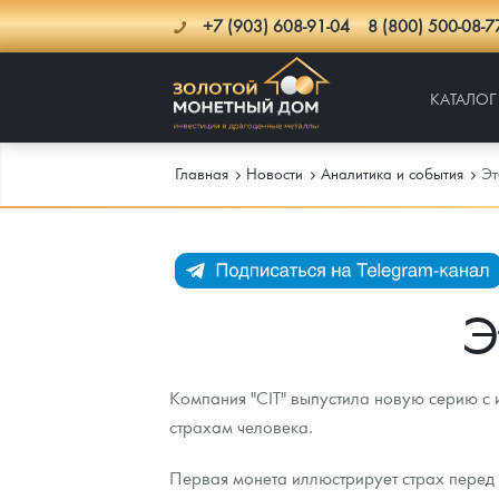
+7 (903) 608-91-04
8 (800) 500-08-7
КАТАЛОГ
Главная
Новости
Аналитика и события
Эт
Каталог
Инфо
Каталог Монет
Э
Доставка
Инвестиционные монеты
Как сделать заказ
Компания "CIT" выпустила новую серию с 
Услуги
Памятные и старинные монеты
Подлинность монет
Монеты Россия и СССР
страхам человека.
Новости
Монеты и жетоны ЗМД
Клуб ЗМД
Подбор монет
Иностранные
Памятные монеты России и СССР
Первая монета иллюстрирует страх перед
Котировки
Георгий Победоносец
Гарантии
Информация
Аналитика и события
Монеты стран мира после 1950г
Монеты Царской России