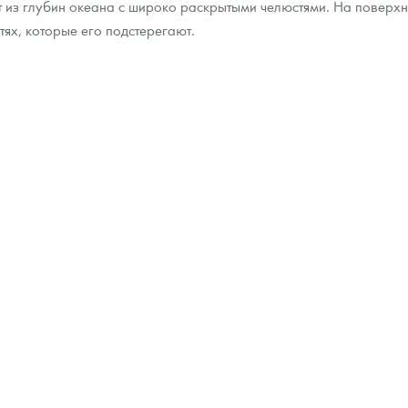
т из глубин океана с широко раскрытыми челюстями. На поверх
ях, которые его подстерегают.
ра, платины на 2026 год
данных