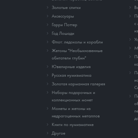
Золотые слитки
В
Аксессуары
П
с
Гарри Поттер
и
Год Лошади
У
Флот: ледоколы и корабли
М
Жетоны "Необыкновенные
П
обитатели глубин"
к
Ювелирные изделия
П
Русская нумизматика
и
Золотая карманная галерея
C
Наборы подарочных и
П
коллекционных монет
о
Монеты и жетоны из
п
недрагоценных металлов
д
Книги по нумизматике
Другое