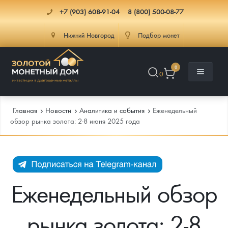
+7 (903) 608-91-04
8 (800) 500-08-77
Нижний Новгород
Подбор монет
0
0
Главная
Новости
Аналитика и события
Еженедельный
обзор рынка золота: 2-8 июня 2025 года
Каталог
Инфо
Каталог Монет
Еженедельный обзор
Доставка
Инвестиционные монеты
Как сделать заказ
рынка золота: 2-8
Услуги
Памятные и старинные монеты
Подлинность монет
Монеты Россия и СССР