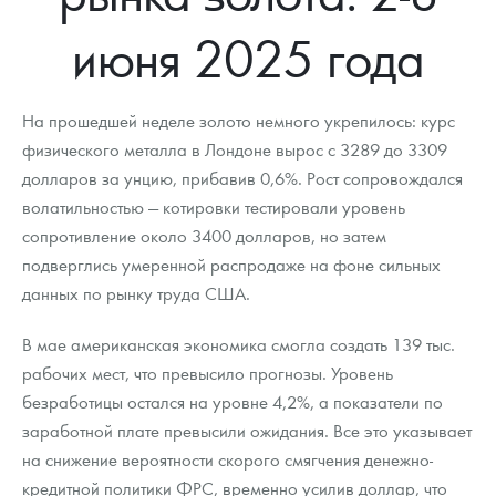
Новости
Монеты и жетоны ЗМД
Клуб ЗМД
Подбор монет
Иностранные
Памятные монеты России и СССР
июня 2025 года
Котировки
Георгий Победоносец
Гарантии
Информация
Аналитика и события
Монеты стран мира после 1950г
Монеты Царской России
Контакты
Золотой червонец Сеятель
Выкуп монет
Распродажа монет и жетонов
Cтатьи
Курс золота и серебра
Итоги 2025 года. Прогноз курсов золота, серебра, платины на
На прошедшей неделе золото немного укрепилось: курс
2026 год
физического металла в Лондоне вырос с 3289 до 3309
О нас
Золотые слитки
Вопрос - ответ
Георгий Победоносец - динамика цен
Лом выкуп
Выкуп серебряных монет
долларов за унцию, прибавив 0,6%. Рост сопровождался
волатильностью — котировки тестировали уровень
Аксессуары
Памятка для работы с монетами из драгметаллов
Скупка слитков
Наши преимущества
сопротивление около 3400 долларов, но затем
Гарри Поттер
Условия возврата
подверглись умеренной распродаже на фоне сильных
Письмо директору
данных по рынку труда США.
Год Лошади
Монеты
Пресс-служба
В мае американская экономика смогла создать 139 тыс.
Флот: ледоколы и корабли
Политика конфиденциальности
рабочих мест, что превысило прогнозы. Уровень
безработицы остался на уровне 4,2%, а показатели по
Жетоны "Необыкновенные обитатели глубин"
Политика использования Cookies
заработной плате превысили ожидания. Все это указывает
Ювелирные изделия
Положение по обработке и защите персональных данных
на снижение вероятности скорого смягчения денежно-
кредитной политики ФРС, временно усилив доллар, что