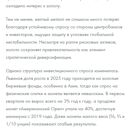
Русская нумизматика
охладило интерес к золоту.
Золотая карманная галерея
Тем не менее, желтый металл не слишком много потерял
благодаря устойчивому спросу со стороны центробанков
Наборы подарочных и коллекционных монет
и инвесторов, ищущих защиту в условиях глобальной
Монеты и жетоны из недрагоценных металлов
нестабильности. Несмотря на ралли рисковых активов,
золото сохраняет привлекательность как элемент
Книги по нумизматике
стратегической диверсификации.
Однако структура инвестиционного спроса изменилась.
Львиная доля роста в 2025 году приходится на золотые
биржевые фонды, особенно в Азии, тогда как спрос на
физические слитки и монеты является невысоким. В первом
квартале он вырос всего на 3% год к году, а продажи
монет «Американский Орел» упали на 40%, достигнув
минимума с 2019 года. Даже монеты малого веса (½, ¼ и
1/10 унции) показывают слабые результаты.