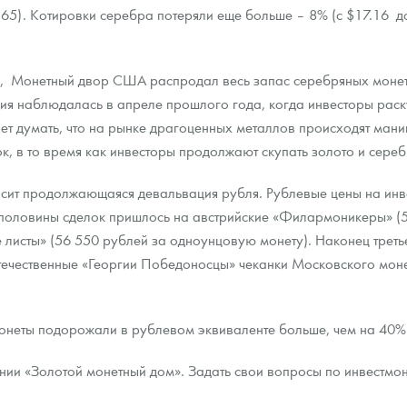
65). Котировки серебра потеряли еще больше – 8% (с $17.16 д
ра, платины на 2026 год
ов, Монетный двор США распродал весь запас серебряных монет
ция наблюдалась в апреле прошлого года, когда инвесторы рас
вляет думать, что на рынке драгоценных металлов происходят ма
к, в то время как инвесторы продолжают скупать золото и сереб
вносит продолжающаяся девальвация рубля. Рублевые цены на и
половины сделок пришлось на австрийские «Филармоникеры» (58
 листы» (56 550 рублей за одноунцовую монету). Наконец трет
 отечественные «Георгии Победоносцы» чеканки Московского мон
данных
онеты подорожали в рублевом эквиваленте больше, чем на 40%
ии «Золотой монетный дом». Задать свои вопросы по инвестмо