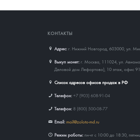
Наборы подарочных и коллекционных монет
Монеты и жетоны из недрагоценных металлов
КОНТАКТЫ
Книги по нумизматике
Адрес:
г. Нижний Новгород, 603000
,
ул. Ми
Выкуп монет:
г. Москва, 111024, ул. Авиамо
Деловой дом Лефортово), 10 этаж, офис 9
Список адресов офисов продаж в РФ
Телефон:
+7 (903) 608-91-04
Телефон:
8 (800) 500-08-77
Email:
mail@zoloto-md.ru
Режим работы:
пн-чт с 10:00 до 18:30, пятни