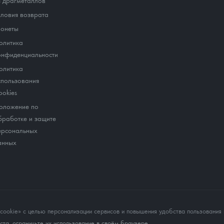
з драгметаллов
словия возврата
онеты
олитика
онфиденциальности
олитика
спользования
ookies
оложение по
бработке и защите
ерсональных
анных
okie» с целью персонализации сервисов и повышения удобства пользования 
та, ограничьте их использование в своём браузере.