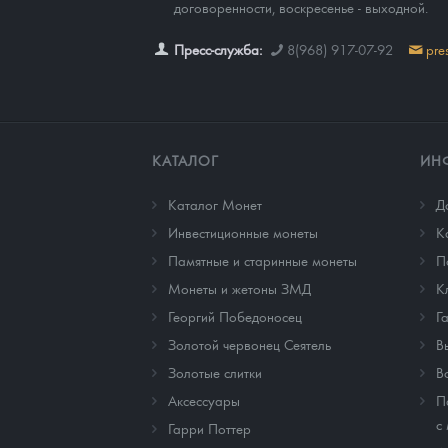
договоренности, воскресенье - выходной.
Пресс-служба:
8(968) 917-07-92
pre
КАТАЛОГ
ИН
Каталог Монет
Д
Инвестиционные монеты
К
Памятные и старинные монеты
П
Монеты и жетоны ЗМД
К
Георгий Победоносец
Г
Золотой червонец Сеятель
В
Золотые слитки
В
Аксессуары
П
с
Гарри Поттер