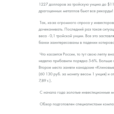
1227 долларов за тройскую унцию до $11
драгоценных металлов бьют все рекорды!
Контакты
Золотой червонец Сеятель
Выкуп монет
Распродажа монет и жетонов
Cтатьи
Курс золота и серебра
Итоги 2025 года. Прогноз курсов золота, сереб
Так, из-за огромного спроса у инвестор
О нас
Золотые слитки
Вопрос - ответ
Георгий Победоносец - динамика цен
Лом выкуп
Выкуп серебряных монет
дочеканивать. Последний раз такая ситуа
Аксессуары
Памятка для работы с монетами из драгметаллов
Скупка слитков
Наши преимущества
веса - 0,1 тройской унции. Все это заста
банки заинтересованы в падении котирово
Гарри Поттер
Условия возврата
Письмо директору
Что касается России, то тут свою лепту 
Год Лошади
Монеты
Пресс-служба
неделю прибавили порядка 5-6%. Больше 
Второе место заняли канадские «Клиновые
Флот: ледоколы и корабли
Политика конфиденциальности
(60 130 руб. за монету весом 1 унция) и
Жетоны "Необыкновенные обитатели глубин"
Политика использования Cookies
7,89 г.).
Ювелирные изделия
Положение по обработке и защите персональных 
С начала года золотые инвестиционные м
Русская нумизматика
Обзор подготовлен специалистами компан
Золотая карманная галерея