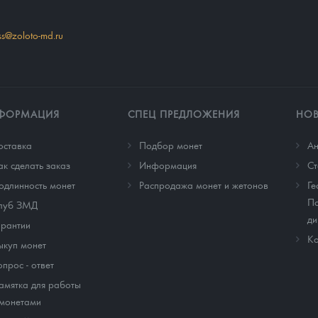
ss@zoloto-md.ru
ФОРМАЦИЯ
СПЕЦ ПРЕДЛОЖЕНИЯ
НО
оставка
Подбор монет
Ан
ак сделать заказ
Информация
Cт
одлинность монет
Распродажа монет и жетонов
Ге
По
луб ЗМД
ди
арантии
Ко
ыкуп монет
опрос - ответ
амятка для работы
 монетами