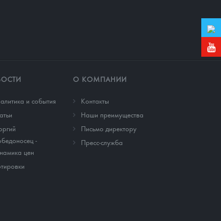
ВОСТИ
О КОМПАНИИ
алитика и события
Контакты
атьи
Наши преимущества
оргий
Письмо директору
бедоносец -
Пресс-служба
намика цен
тировки