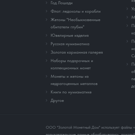
и
Год Лошади
У
Флот: ледоколы и корабли
М
Жетоны "Необыкновенные
П
обитатели глубин"
к
Ювелирные изделия
П
Русская нумизматика
и
Золотая карманная галерея
C
Наборы подарочных и
П
коллекционных монет
о
Монеты и жетоны из
п
недрагоценных металлов
д
Книги по нумизматике
Другое
ООО "Золотой Монетный Дом" использует файлы «co
пользовательские данные обрабатывались, пожалуйс