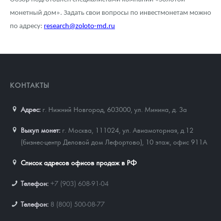
монетный дом». Задать свои вопросы по инвестмонетам можно
по адресу:
research@zoloto-md.ru
КОНТАКТЫ
Адрес:
г. Нижний Новгород, 603000
,
ул. Минина, д. 3а
Выкуп монет:
г. Москва, 111024, ул. Авиамоторная, д.12
(бизнес-центр Деловой дом Лефортово), 10 этаж, офис 911А
Список адресов офисов продаж в РФ
Телефон:
+7 (903) 608-91-04
Телефон:
8 (800) 500-08-77