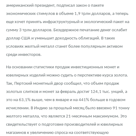
Русская нумизматика
американский президент, подписал закон о пакете
экономических стимулов в объеме 1,9 трлн долларов, а теперь
Золотая карманная галерея
еще хочет принять инфраструктурный и экологический пакет на
Наборы подарочных и коллекционных монет
сумму 3 трлн долларов. Безудержное печатание денег ослабит
доллар США и уменьшит доходность облигаций. В таких
Монеты и жетоны из недрагоценных металлов
условиях желтый металл станет более популярным активом
среди инвесторов.
Книги по нумизматике
На основании статистики продаж инвестиционных монет и
ювелирных изделий можно судить о перспективе курса золота.
Так, Пертский монетный двор сообщил, что объем продаж
золотых слитков и монет за февраль достиг 124,1 тыс. унций, а
это на 63,1% выше, чем в январе и на 441% больше в годовом
исчислении. В Индию за прошлый месяц было ввезено 91 тонну
желтого металла, что является 21-месячным максимумом. Это
свидетельствует о подготовке производителей и ювелирных
магазинов к увеличению спроса на соответствующую