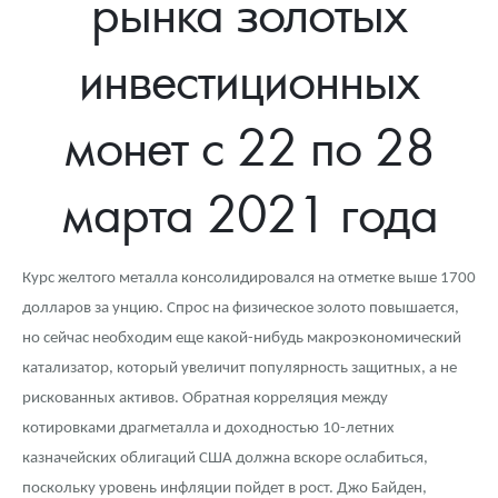
рынка золотых
Новости
Монеты и жетоны ЗМД
Клуб ЗМД
Подбор монет
Иностранные
Памятные монеты России и СССР
инвестиционных
Котировки
Георгий Победоносец
Гарантии
Информация
Аналитика и события
Монеты стран мира после 1950г
Монеты Царской России
Контакты
Золотой червонец Сеятель
Выкуп монет
Распродажа монет и жетонов
Cтатьи
Курс золота и серебра
Итоги 2025 года. Прогноз курсов золота, серебра, платины на
монет с 22 по 28
2026 год
О нас
Золотые слитки
Вопрос - ответ
Георгий Победоносец - динамика цен
Лом выкуп
Выкуп серебряных монет
марта 2021 года
Аксессуары
Памятка для работы с монетами из драгметаллов
Скупка слитков
Наши преимущества
Гарри Поттер
Условия возврата
Письмо директору
Курс желтого металла консолидировался на отметке выше 1700
долларов за унцию. Спрос на физическое золото повышается,
Год Лошади
Монеты
Пресс-служба
но сейчас необходим еще какой-нибудь макроэкономический
Флот: ледоколы и корабли
Политика конфиденциальности
катализатор, который увеличит популярность защитных, а не
рискованных активов. Обратная корреляция между
Жетоны "Необыкновенные обитатели глубин"
Политика использования Cookies
котировками драгметалла и доходностью 10-летних
Ювелирные изделия
Положение по обработке и защите персональных данных
казначейских облигаций США должна вскоре ослабиться,
поскольку уровень инфляции пойдет в рост. Джо Байден,