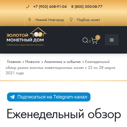
+7 (903) 608-91-04
8 (800) 500-08-77
Нижний Новгород
Подбор монет
0
0
Главная
Новости
Аналитика и события
Еженедельный
обзор рынка золотых инвестиционных монет с 22 по 28 марта
2021 года
Каталог
Инфо
Каталог Монет
Доставка
Инвестиционные монеты
Как сделать заказ
Еженедельный обзор
Услуги
Памятные и старинные монеты
Подлинность монет
Монеты Россия и СССР