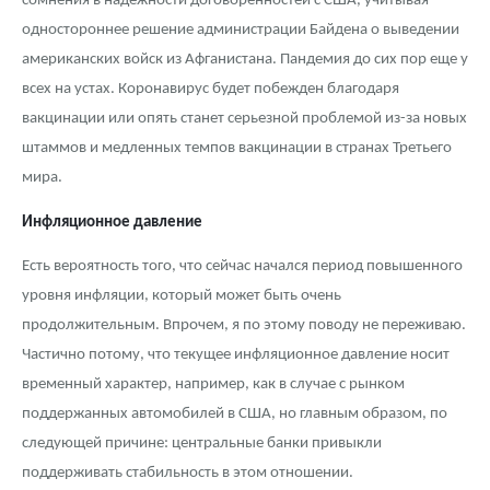
сомнения в надежности договоренностей с США, учитывая
Русская нумизматика
одностороннее решение администрации Байдена о выведении
Золотая карманная галерея
американских войск из Афганистана. Пандемия до сих пор еще у
всех на устах. Коронавирус будет побежден благодаря
Наборы подарочных и коллекционных монет
вакцинации или опять станет серьезной проблемой из-за новых
штаммов и медленных темпов вакцинации в странах Третьего
Монеты и жетоны из недрагоценных металлов
мира.
Книги по нумизматике
Инфляционное давление
Есть вероятность того, что сейчас начался период повышенного
уровня инфляции, который может быть очень
продолжительным. Впрочем, я по этому поводу не переживаю.
Частично потому, что текущее инфляционное давление носит
временный характер, например, как в случае с рынком
поддержанных автомобилей в США, но главным образом, по
следующей причине: центральные банки привыкли
поддерживать стабильность в этом отношении.