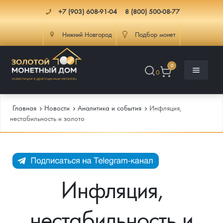
+7 (903) 608-91-04
8 (800) 500-08-77
Нижний Новгород
Подбор монет
0
0
Главная
Новости
Аналитика и события
Инфляция,
нестабильность и золото
Каталог
Инфо
Каталог Монет
Инфляция,
Доставка
Инвестиционные монеты
Как сделать заказ
нестабильность и
Услуги
Памятные и старинные монеты
Подлинность монет
Монеты Россия и СССР