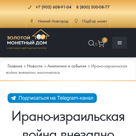
+7 (903) 608-91-04
8 (800) 500-08-77
Нижний Новгород
Подбор монет
0
0
Главная
Новости
Аналитика и события
Ирано-израильская
война внезапно закончилась
Каталог
Инфо
Каталог Монет
Ирано-израильская
Доставка
Инвестиционные монеты
Как сделать заказ
война внезапно
Услуги
Памятные и старинные монеты
Подлинность монет
Монеты Россия и СССР