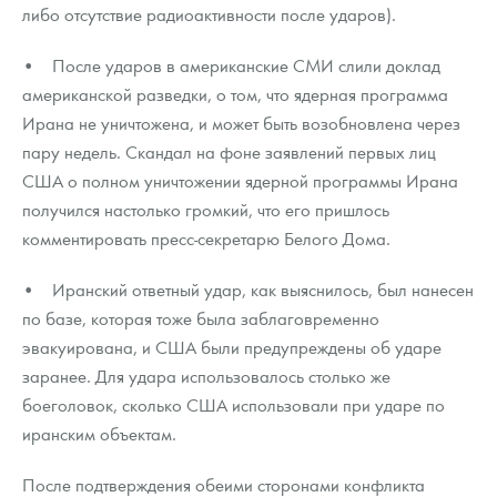
Русская нумизматика
либо отсутствие радиоактивности после ударов).
Золотая карманная галерея
• После ударов в американские СМИ слили доклад
американской разведки, о том, что ядерная программа
Наборы подарочных и коллекционных монет
Ирана не уничтожена, и может быть возобновлена через
пару недель. Скандал на фоне заявлений первых лиц
Монеты и жетоны из недрагоценных металлов
США о полном уничтожении ядерной программы Ирана
Книги по нумизматике
получился настолько громкий, что его пришлось
комментировать пресс-секретарю Белого Дома.
• Иранский ответный удар, как выяснилось, был нанесен
по базе, которая тоже была заблаговременно
эвакуирована, и США были предупреждены об ударе
заранее. Для удара использовалось столько же
боеголовок, сколько США использовали при ударе по
иранским объектам.
После подтверждения обеими сторонами конфликта