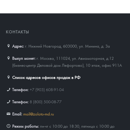
КОНТАКТЫ
Адрес:
г. Нижний Новгород, 603000
,
ул. Минина, д. 3а
Выкуп монет:
г. Москва, 111024, ул. Авиамоторная, д.12
(бизнес-центр Деловой дом Лефортово), 10 этаж, офис 911А
Список адресов офисов продаж в РФ
Телефон:
+7 (903) 608-91-04
Телефон:
8 (800) 500-08-77
Email:
mail@zoloto-md.ru
Режим работы:
пн-чт с 10:00 до 18:30, пятница с 10:00 до