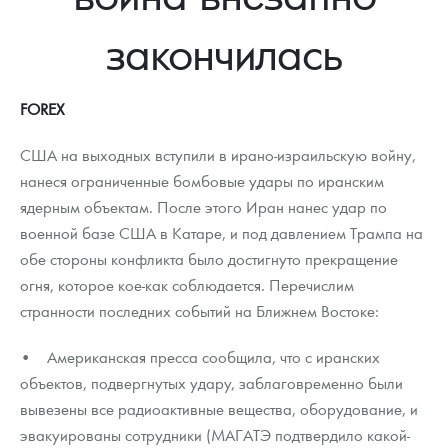
Новости
Монеты и жетоны ЗМД
Клуб ЗМД
Подбор монет
Иностранные
Памятные монеты России и СССР
закончилась
Котировки
Георгий Победоносец
Гарантии
Информация
Аналитика и события
Монеты стран мира после 1950г
Монеты Царской России
Контакты
Золотой червонец Сеятель
Выкуп монет
Распродажа монет и жетонов
Cтатьи
Курс золота и серебра
Итоги 2025 года. Прогноз курсов золота, серебра, платины на
FOREX
2026 год
О нас
Золотые слитки
Вопрос - ответ
Георгий Победоносец - динамика цен
Лом выкуп
Выкуп серебряных монет
США на выходных вступили в ирано-израильскую войну,
нанеся ограниченные бомбовые удары по иранским
Аксессуары
Памятка для работы с монетами из драгметаллов
Скупка слитков
Наши преимущества
ядерным объектам. После этого Иран нанес удар по
военной базе США в Катаре, и под давлением Трампа на
Гарри Поттер
Условия возврата
Письмо директору
обе стороны конфликта было достигнуто прекращение
Год Лошади
Монеты
огня, которое кое-как соблюдается. Перечислим
Пресс-служба
странности последних событий на Ближнем Востоке:
Флот: ледоколы и корабли
Политика конфиденциальности
• Американская пресса сообщила, что с иранских
Жетоны "Необыкновенные обитатели глубин"
Политика использования Cookies
объектов, подвергнутых удару, заблаговременно были
вывезены все радиоактивные вещества, оборудование, и
Ювелирные изделия
Положение по обработке и защите персональных данных
эвакуированы сотрудники (МАГАТЭ подтвердило какой-