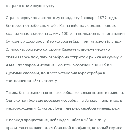
Русская нумизматика
сыграло с ним злую шутку.
Золотая карманная галерея
Страна вернулась к золотому стандарту 1 января 1879 года.
Конгресс потребовал, чтобы Казначейство держало в своих
Наборы подарочных и коллекционных монет
хранилищах золото на сумму 100 млн долларов для погашения
Монеты и жетоны из недрагоценных металлов
бумажных долларов. В то же время был принят закон Бланда-
Эллисона, согласно которому Казначейство ежемесячно
Книги по нумизматике
обязывалось покупать серебро на открытом рынке на сумму 2-
4 млн долларов и чеканить монеты в соотношении 16 к 1.
Другими словами, Конгресс установил курс серебра в
соотношении 16/1 к золоту.
Такова была рыночная цена серебра во время принятия закона.
Однако чем больше добывали серебра на Западе, например, в
месторождении Комсток Лоуд, тем курс серебра уменьшался.
В период процветания, наблюдавшийся в 1880-е гг., у
правительства накопился большой профицит, который скрывал