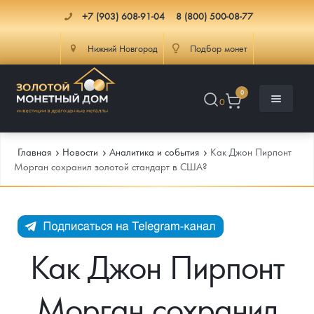
+7 (903) 608-91-04
8 (800) 500-08-77
Нижний Новгород
Подбор монет
0
0
Главная
Новости
Аналитика и события
Как Джон Пирпонт
Морган сохранил золотой стандарт в США?
Каталог
Инфо
Каталог Монет
Как Джон Пирпонт
Доставка
Инвестиционные монеты
Как сделать заказ
Морган сохранил
Услуги
Памятные и старинные монеты
Подлинность монет
Монеты Россия и СССР