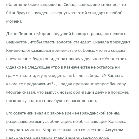
облигации было запрещено. Складывалось впечатление, что
США будут вынуждены свернуть золотой стандарт в любой
момент.
Джон Пирпонт Морган, ведущий банкир страны, поспешил в
Вашингтон, чтобы спасти золотой стандарт. Сначала президент
Кливленд отказывался принимать его, боясь, что это создаст
впечатление будто он идет на поводу у дельцов с Уолл-стрит.
Однако на следующее утро в Казначействе не осталось ни
грамма золота, и у президента не было выбора. «У Вас есть
какие-то предложения?», – задал президент вопрос банкиру.
Морган сказал, что выпуск новых облигаций делу не поможет,
поскольку золото снова будет израсходовано.
Его советники знали о законе времен Гражданской войны,
разрешавшем выпуск облигаций, не обязывающим Конгресс
покупать монеты. Морган сказал, что совместно с Августом
Бельмонтом-младшим, главой американского дома