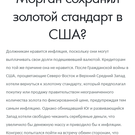
Новости
Монеты и жетоны ЗМД
Клуб ЗМД
Подбор монет
Иностранные
Памятные монеты России и СССР
золотой стандарт в
Котировки
Георгий Победоносец
Гарантии
Информация
Аналитика и события
Монеты стран мира после 1950г
Монеты Царской России
США?
Контакты
Золотой червонец Сеятель
Выкуп монет
Распродажа монет и жетонов
Cтатьи
Курс золота и серебра
Итоги 2025 года. Прогноз курсов золота, серебра, платины на
2026 год
О нас
Золотые слитки
Вопрос - ответ
Георгий Победоносец - динамика цен
Лом выкуп
Выкуп серебряных монет
Должникам нравится инфляция, поскольку они могут
Аксессуары
Памятка для работы с монетами из драгметаллов
Скупка слитков
Наши преимущества
выплачивать свои долги подешевевшей валютой. Кредиторам
по той же причине она не нравится. После Гражданской войны в
Гарри Поттер
Условия возврата
Письмо директору
США, процветающие Северо-Восток и Верхний Средний Запад
Год Лошади
Монеты
хотели вернуться к золотому стандарту, который предполагал
Пресс-служба
покупку или продажу правительством неограниченного
Флот: ледоколы и корабли
Политика конфиденциальности
количества золота по фиксированной цене, предупреждая тем
самым инфляцию. Однако обнищавший Юг и развивающийся
Жетоны "Необыкновенные обитатели глубин"
Политика использования Cookies
Запад хотели свободно чеканить серебряные деньги, что
Ювелирные изделия
Положение по обработке и защите персональных данных
увеличило бы денежную массу и приводило бы к инфляции.
Конгресс попытался пойти на встречу обеим сторонам, что