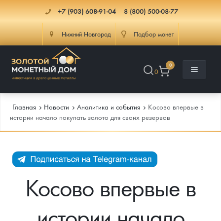
+7 (903) 608-91-04
8 (800) 500-08-77
Нижний Новгород
Подбор монет
0
0
Главная
Новости
Аналитика и события
Косово впервые в
истории начало покупать золото для своих резервов
Каталог
Инфо
Каталог Монет
Косово впервые в
Доставка
Инвестиционные монеты
Как сделать заказ
истории начало
Услуги
Памятные и старинные монеты
Подлинность монет
Монеты Россия и СССР