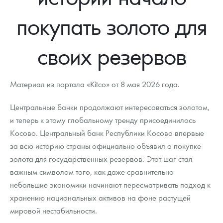
Новости
Монеты и жетоны ЗМД
Клуб ЗМД
Подбор монет
Иностранные
Памятные монеты России и СССР
покупать золото для
Котировки
Георгий Победоносец
Гарантии
Информация
Аналитика и события
Монеты стран мира после 1950г
Монеты Царской России
своих резервов
Контакты
Золотой червонец Сеятель
Выкуп монет
Распродажа монет и жетонов
Cтатьи
Курс золота и серебра
Итоги 2025 года. Прогноз курсов золота, серебра, платины на
2026 год
О нас
Золотые слитки
Вопрос - ответ
Георгий Победоносец - динамика цен
Лом выкуп
Выкуп серебряных монет
Материал из портала «Kitco» от 8 мая 2026 года.
Аксессуары
Памятка для работы с монетами из драгметаллов
Скупка слитков
Наши преимущества
Центральные банки продолжают интересоваться золотом,
Гарри Поттер
Условия возврата
Письмо директору
и теперь к этому глобальному тренду присоединилось
Косово. Центральный банк Республики Косово впервые
Год Лошади
Монеты
Пресс-служба
за всю историю страны официально объявил о покупке
золота для государственных резервов. Этот шаг стал
Флот: ледоколы и корабли
Политика конфиденциальности
важным символом того, как даже сравнительно
Жетоны "Необыкновенные обитатели глубин"
Политика использования Cookies
небольшие экономики начинают пересматривать подход к
хранению национальных активов на фоне растущей
Ювелирные изделия
Положение по обработке и защите персональных данных
мировой нестабильности.