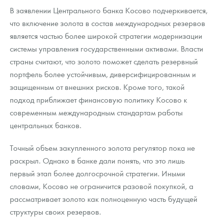
Русская нумизматика
В заявлении Центрального банка Косово подчеркивается,
что включение золота в состав международных резервов
Золотая карманная галерея
является частью более широкой стратегии модернизации
Наборы подарочных и коллекционных монет
системы управления государственными активами. Власти
страны считают, что золото поможет сделать резервный
Монеты и жетоны из недрагоценных металлов
портфель более устойчивым, диверсифицированным и
защищенным от внешних рисков. Кроме того, такой
Книги по нумизматике
подход приближает финансовую политику Косово к
современным международным стандартам работы
центральных банков.
Точный объем закупленного золота регулятор пока не
раскрыл. Однако в банке дали понять, что это лишь
первый этап более долгосрочной стратегии. Иными
словами, Косово не ограничится разовой покупкой, а
рассматривает золото как полноценную часть будущей
структуры своих резервов.