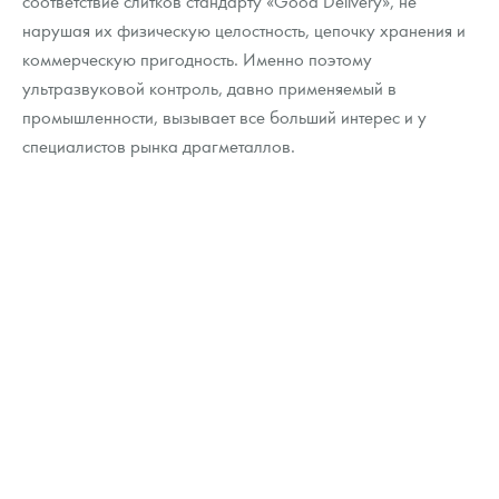
соответствие слитков стандарту «Good Delivery», не
Русская нумизматика
нарушая их физическую целостность, цепочку хранения и
коммерческую пригодность. Именно поэтому
Золотая карманная галерея
ультразвуковой контроль, давно применяемый в
Наборы подарочных и коллекционных монет
промышленности, вызывает все больший интерес и у
специалистов рынка драгметаллов.
Монеты и жетоны из недрагоценных металлов
Книги по нумизматике