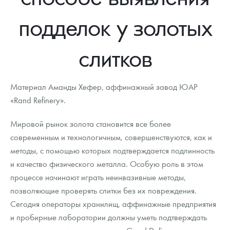
Новости
Монеты и жетоны ЗМД
Клуб ЗМД
Подбор монет
Иностранные
Памятные монеты России и СССР
подделок у золотых
Котировки
Георгий Победоносец
Гарантии
Информация
Аналитика и события
Монеты стран мира после 1950г
Монеты Царской России
слитков
Контакты
Золотой червонец Сеятель
Выкуп монет
Распродажа монет и жетонов
Cтатьи
Курс золота и серебра
Итоги 2025 года. Прогноз курсов золота, серебра, платины на
2026 год
О нас
Золотые слитки
Вопрос - ответ
Георгий Победоносец - динамика цен
Лом выкуп
Выкуп серебряных монет
Материал Аманды Хефер, аффинажный завод ЮАР
Аксессуары
Памятка для работы с монетами из драгметаллов
Скупка слитков
«Rand Refinery».
Наши преимущества
Гарри Поттер
Условия возврата
Письмо директору
Мировой рынок золота становится все более
современным и технологичным, совершенствуются, как и
Год Лошади
Монеты
Пресс-служба
методы, с помощью которых подтверждается подлинность
и качество физического металла. Особую роль в этом
Флот: ледоколы и корабли
Политика конфиденциальности
процессе начинают играть неинвазивные методы,
Жетоны "Необыкновенные обитатели глубин"
Политика использования Cookies
позволяющие проверять слитки без их повреждения.
Сегодня операторы хранилищ, аффинажные предприятия
Ювелирные изделия
Положение по обработке и защите персональных данных
и пробирные лаборатории должны уметь подтверждать