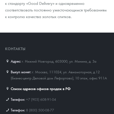
к стандарту «Good Delivery» и одновременно
соответствовать постоянно ужесточающимся требованиям
к контролю качества золотых слитков.
КОНТАКТЫ
Адрес:
г. Нижний Новгород, 603000
,
ул. Минина, д. 3а
Выкуп монет:
г. Москва, 111024, ул. Авиамоторная, д.12
(бизнес-центр Деловой дом Лефортово), 10 этаж, офис 911А
Список адресов офисов продаж в РФ
Телефон:
+7 (903) 608-91-04
Телефон:
8 (800) 500-08-77