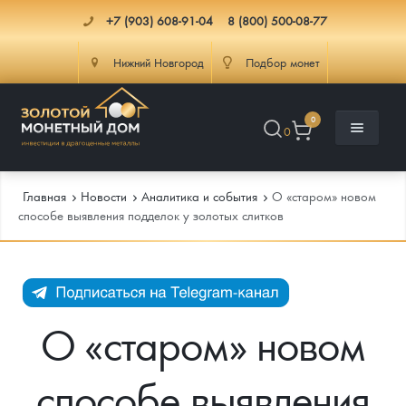
+7 (903) 608-91-04
8 (800) 500-08-77
Нижний Новгород
Подбор монет
0
0
Главная
Новости
Аналитика и события
О «старом» новом
способе выявления подделок у золотых слитков
Каталог
Инфо
Каталог Монет
О «старом» новом
Доставка
Инвестиционные монеты
Как сделать заказ
способе выявления
Услуги
Памятные и старинные монеты
Подлинность монет
Монеты Россия и СССР