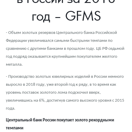
Новости
Монеты и жетоны ЗМД
Клуб ЗМД
Подбор монет
Иностранные
Памятные монеты России и СССР
год – GFMS
Котировки
Георгий Победоносец
Гарантии
Информация
Аналитика и события
Монеты стран мира после 1950г
Монеты Царской России
Контакты
Золотой червонец Сеятель
Выкуп монет
Распродажа монет и жетонов
Cтатьи
Курс золота и серебра
Итоги 2025 года. Прогноз курсов золота, серебра, платины на
- Объем золотых резервов Центрального банка Российской
2026 год
Федерации увеличивался самыми быстрыми темпами по
О нас
Золотые слитки
Вопрос - ответ
Георгий Победоносец - динамика цен
Лом выкуп
Выкуп серебряных монет
сравнению с другими банками в прошлом году. ЦБ РФ седьмой
Аксессуары
Памятка для работы с монетами из драгметаллов
Скупка слитков
Наши преимущества
год подряд оказывается крупнейшим покупателем желтого
металла.
Гарри Поттер
Условия возврата
Письмо директору
- Производство золотых ювелирных изделий в России немного
Год Лошади
Монеты
Пресс-служба
выросло в 2018 году, уже второй год к ряду, в то время как
уровень поставок золотого лома подскочил вверх,
Флот: ледоколы и корабли
Политика конфиденциальности
увеличившись на 6%, достигнув самого высокого уровня с 2015
Жетоны "Необыкновенные обитатели глубин"
Политика использования Cookies
года.
Центральный банк России покупает золото рекордными
Ювелирные изделия
Положение по обработке и защите персональных данных
темпами