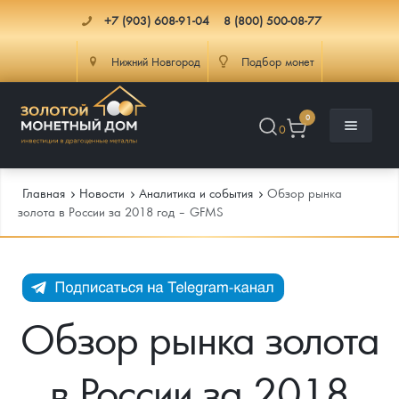
+7 (903) 608-91-04
8 (800) 500-08-77
Нижний Новгород
Подбор монет
0
0
Главная
Новости
Аналитика и события
Обзор рынка
золота в России за 2018 год – GFMS
Каталог
Инфо
Каталог Монет
Обзор рынка золота
Доставка
Инвестиционные монеты
Как сделать заказ
в России за 2018
Услуги
Памятные и старинные монеты
Подлинность монет
Монеты Россия и СССР