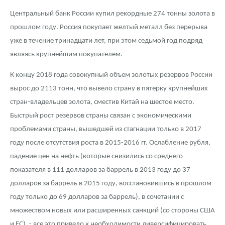
Русская нумизматика
Центральный банк России купил рекордные 274 тонны золота в
Золотая карманная галерея
прошлом году. Россия покупает желтый металл без перерыва
уже в течение тринадцати лет, при этом седьмой год подряд
Наборы подарочных и коллекционных монет
являясь крупнейшим покупателем.
Монеты и жетоны из недрагоценных металлов
К концу 2018 года совокупный объем золотых резервов России
вырос до 2113 тонн, что вывело страну в пятерку крупнейших
Книги по нумизматике
стран-владельцев золота, сместив Китай на шестое место.
Быстрый рост резервов страны связан с экономическими
проблемами страны, вышедшей из стагнации только в 2017
году после отсутствия роста в 2015-2016 гг. Ослабление рубля,
падение цен на нефть (которые снизились со среднего
показателя в 111 долларов за баррель в 2013 году до 37
долларов за баррель в 2015 году, восстановившись в прошлом
году только до 69 долларов за баррель), в сочетании с
множеством новых или расширенных санкций (со стороны США
и ЕС), - все это привело к необходимости диверсифицировать