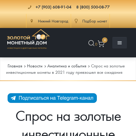
+7 (903) 608-91-04
8 (800) 500-08-77
Нижний Новгород
Подбор монет
0
0
Главная
Новости
Аналитика и события
Спрос на золотые
инвестиционные монеты в 2021 году превзошел все ожидания
Каталог
Инфо
Каталог Монет
Спрос на золотые
Доставка
Инвестиционные монеты
Как сделать заказ
инвестиционные
Услуги
Памятные и старинные монеты
Подлинность монет
Монеты Россия и СССР