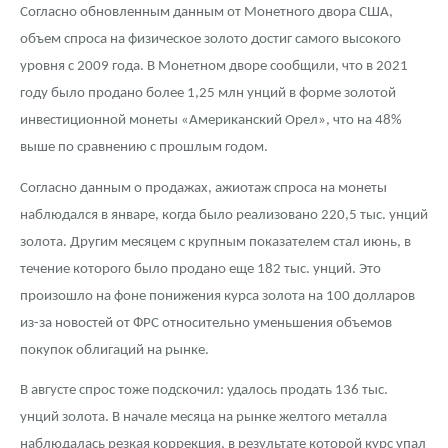
Русская нумизматика
Согласно обновленным данным от Монетного двора США,
объем спроса на физическое золото достиг самого высокого
Золотая карманная галерея
уровня с 2009 года. В Монетном дворе сообщили, что в 2021
году было продано более 1,25 млн унций в форме золотой
Наборы подарочных и коллекционных монет
инвестиционной монеты «Американский Орел», что на 48%
Монеты и жетоны из недрагоценных металлов
выше по сравнению с прошлым годом.
Книги по нумизматике
Согласно данным о продажах, ажиотаж спроса на монеты
наблюдался в январе, когда было реализовано 220,5 тыс. унций
золота. Другим месяцем с крупным показателем стал июнь, в
течение которого было продано еще 182 тыс. унций. Это
произошло на фоне понижения курса золота на 100 долларов
из-за новостей от ФРС относительно уменьшения объемов
покупок облигаций на рынке.
В августе спрос тоже подскочил: удалось продать 136 тыс.
унций золота. В начале месяца на рынке желтого металла
наблюдалась резкая коррекция, в результате которой курс упал