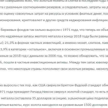
нет совершенно ясно, что золотые монеты и слитки в последние годы
рта с разумным соотношением резервов, а следовательно, затраты на
ю оценку совокупных затрат на ресурсы в условиях фиатных денег, п
ионирования, криптовалют и других средств хеджирования инфляции
в биржевых фондов так сильно выросли с 1971 года, что теперь их об
 что надземные запасы желтого металла к концу 2018 года были равн
); 21,3% в формах частных инвестиций, а именно монет, слитков, паев
 13,9% в категории «остальное», включая в основном промышленные за
данные за 2018 год с данными за 2006 год, то можно обнаружить, что з
,6%, пошли в частные инвестиционные активы. Между тем запас ювелир
ытно, что некоторые страны пополняют свои золотые резервы, несмо
о выросла с тех пор, как США свернули Бреттон-Вудский стандарт обм
1971 года президент Ричард Никсон свернул золотой стандарт, то есть
еталла составляла 35 долларов за унцию, а рыночная цена поднялась
фиатные валюты, курс золота находился на уровне выше 1500 долларо