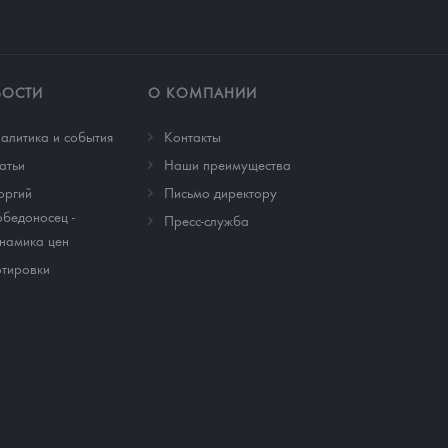
ВОСТИ
О КОМПАНИИ
алитика и события
Контакты
атьи
Наши преимущества
оргий
Письмо директору
бедоносец -
Пресс-служба
намика цен
тировки