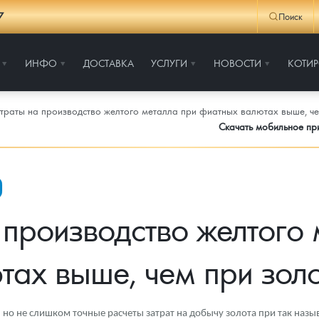
7
Поиск
ИНФО
ДОСТАВКА
УСЛУГИ
НОВОСТИ
КОТИ
траты на производство желтого металла при фиатных валютах выше, че
Скачать мобильное п
 производство желтого 
ах выше, чем при зол
о не слишком точные расчеты затрат на добычу золота при так назы