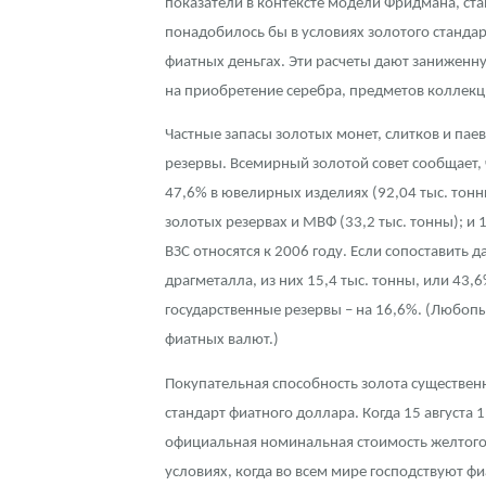
показатели в контексте модели Фридмана, ста
понадобилось бы в условиях золотого станда
Наборы подарочных и коллекционных монет
фиатных деньгах. Эти расчеты дают заниженну
Монеты и жетоны из недрагоценных металлов
на приобретение серебра, предметов коллекц
Книги по нумизматике
Частные запасы золотых монет, слитков и пае
резервы. Всемирный золотой совет сообщает,
47,6% в ювелирных изделиях (92,04 тыс. тонны
золотых резервах и МВФ (33,2 тыс. тонны); и
ВЗС относятся к 2006 году. Если сопоставить 
драгметалла, из них 15,4 тыс. тонны, или 43
государственные резервы – на 16,6%. (Любоп
фиатных валют.)
Покупательная способность золота существенн
стандарт фиатного доллара. Когда 15 августа 
официальная номинальная стоимость желтого м
условиях, когда во всем мире господствуют 