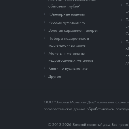
П
обитатели глубин"
к
Ювелирные изделия
П
Русская нумизматика
и
Золотая карманная галерея
C
Наборы подарочных и
П
коллекционных монет
о
Монеты и жетоны из
п
недрагоценных металлов
д
Книги по нумизматике
Другое
ООО "Золотой Монетный Дом" использует файлы «co
пользовательские данные обрабатывались, пожалуйс
© 2012-2026 Золотой монетный дом. Все прав