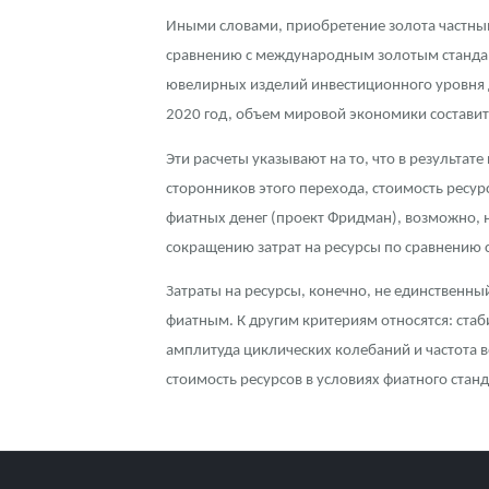
Иными словами, приобретение золота частным
сравнению с международным золотым стандар
ювелирных изделий инвестиционного уровня д
2020 год, объем мировой экономики составит 
Эти расчеты указывают на то, что в результа
сторонников этого перехода, стоимость ресур
фиатных денег (проект Фридман), возможно, н
сокращению затрат на ресурсы по сравнению с
Затраты на ресурсы, конечно, не единственны
фиатным. К другим критериям относятся: ста
амплитуда циклических колебаний и частота в
стоимость ресурсов в условиях фиатного стан