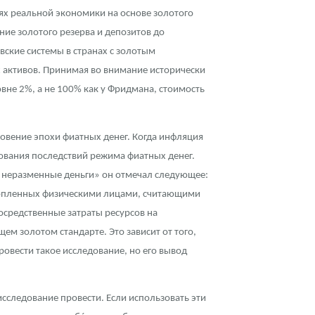
ях реальной экономики на основе золотого
ие золотого резерва и депозитов до
овские системы в странах с золотым
 активов. Принимая во внимание исторически
вне 2%, а не 100% как у Фридмана, стоимость
овение эпохи фиатных денег. Когда инфляция
ования последствий режима фиатных денег.
 на неразменные деньги» он отмечал следующее:
акопленных физическими лицами, считающими
осредственные затраты ресурсов на
ем золотом стандарте. Это зависит от того,
овести такое исследование, но его вывод
сследование провести. Если использовать эти