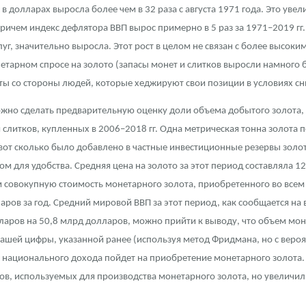
о в долларах выросла более чем в 32 раза с августа 1971 года. Это у
причем индекс дефлятора ВВП вырос примерно в 5 раз за 1971–2019 гг
слуг, значительно выросла. Этот рост в целом не связан с более высок
онетарном спросе на золото (запасы монет и слитков выросли намног
неты со стороны людей, которые хеджируют свои позиции в условиях с
можно сделать предварительную оценку доли объема добытого золота,
 слитков, купленных в 2006–2018 гг. Одна метрическая тонна золота п
 вот сколько было добавлено в частные инвестиционные резервы золо
м для удобства. Средняя цена на золото за этот период составляла 
м совокупную стоимость монетарного золота, приобретенного во всем
аров за год. Средний мировой ВВП за этот период, как сообщается на 
лларов на 50,8 млрд долларов, можно прийти к выводу, что объем мон
нашей цифры, указанной ранее (используя метод Фридмана, но с веро
 национального дохода пойдет на приобретение монетарного золота. 
ов, используемых для производства монетарного золота, но увеличил 