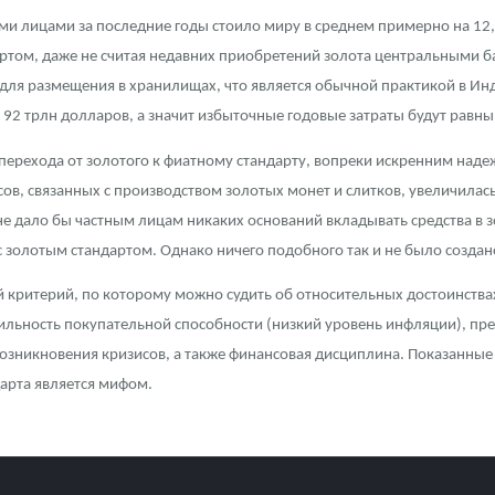
и лицами за последние годы стоило миру в среднем примерно на 12
том, даже не считая недавних приобретений золота центральными б
ля размещения в хранилищах, что является обычной практикой в Инди
92 трлн долларов, а значит избыточные годовые затраты будут равны 
те перехода от золотого к фиатному стандарту, вопреки искренним на
сов, связанных с производством золотых монет и слитков, увеличила
е дало бы частным лицам никаких оснований вкладывать средства в з
 золотым стандартом. Однако ничего подобного так и не было создан
й критерий, по которому можно судить об относительных достоинствах
бильность покупательной способности (низкий уровень инфляции), п
озникновения кризисов, а также финансовая дисциплина. Показанные р
дарта является мифом.