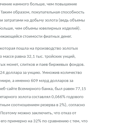
величение намного больше, чем повышение
. Таким образом, покупательная способность
ими затратами на добычу золота (ведь объемы
о больше, чем объемы ювелирных изделий).
нижающейся стоимости фиатных денег.
 которая пошла на производство золотых
о массе равна 32,1 тыс. тройских унций,
тых монет, слитков и паев биржевых фондов.
1224 доллара за унцию. Умножив количество
 мире, а именно 609 млрд долларов за
веб-сайте Всемирного банка, был равен 77,15
етарного золота составлял 0,066% годового
ятным соотношением резерва в 2%), согласно
Поэтому можно заключить, что отказ от
его примерно на 32% по сравнению с тем, что