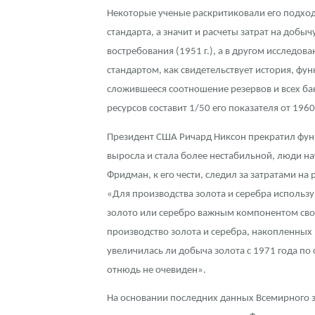
Некоторые ученые раскритиковали его подход
Контакты
Золотой червонец Сеятель
Выкуп монет
Распродажа монет и жетонов
Cтатьи
Курс золота и серебра
Итоги 2025 года. Прогноз курсов золота, сереб
стандарта, а значит и расчеты затрат на до
востребования (1951 г.), а в другом исследова
О нас
Золотые слитки
Вопрос - ответ
Георгий Победоносец - динамика цен
Лом выкуп
Выкуп серебряных монет
стандартом, как свидетельствует история, ф
сложившееся соотношение резервов и всех бан
Аксессуары
Памятка для работы с монетами из драгметаллов
Скупка слитков
Наши преимущества
ресурсов составит 1/50 его показателя от 196
Гарри Поттер
Условия возврата
Письмо директору
Президент США Ричард Никсон прекратил функ
Год Лошади
Монеты
Пресс-служба
выросла и стала более нестабильной, люди н
Фридман, к его чести, следил за затратами на
Флот: ледоколы и корабли
Политика конфиденциальности
«Для производства золота и серебра использ
золото или серебро важным компонентом свои
Жетоны "Необыкновенные обитатели глубин"
Политика использования Cookies
производство золота и серебра, накопленных 
Ювелирные изделия
Положение по обработке и защите персональных 
увеличилась ли добыча золота с 1971 года по
отнюдь не очевиден».
Русская нумизматика
На основании последних данных Всемирного зо
Золотая карманная галерея