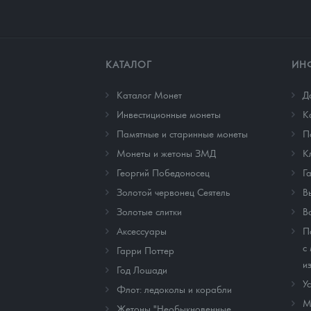
КАТАЛОГ
ИН
Каталог Монет
Д
Инвестиционные монеты
К
Памятные и старинные монеты
П
Монеты и жетоны ЗМД
К
Георгий Победоносец
Г
Золотой червонец Сеятель
В
Золотые слитки
В
Аксессуары
П
с
Гарри Поттер
и
Год Лошади
У
Флот: ледоколы и корабли
М
Жетоны "Необыкновенные