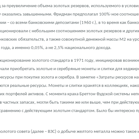
 за преувеличение объема золотых резервов, используемого в услови
ра, платины на 2026 год
бычу оказались завышенными. Фридман предполагал 100%-ное соотношен
нии – со всеми банковскими депозитами (1960 г.), в то время как банк
ункционировали с небольшим соотношением золотых резервов и других
ковских обязательств, а также совокупной денежной массы М2 на уро
0 года, а именно 0,05%, а не 2,5% национального дохода.
ционирование золотого стандарта в 1971 году, инициировав возникн
ачали приобретать золотые и серебряные монеты и слитки для хеджир
 ресурсы при покупке золота и серебра. В заметке «Затраты ресурсов
уются реальные ресурсы. Монеты и слитки хранятся в коллекциях, н
х портфелей активов. С момента краха Бреттон-Вудской системы неп
в частных запасах, могли быть такими же или выше, чем при действующ
данных
 сравнению с действующим золотым стандартом. Было бы интересно пр
лотого совета (далее – ВЗС) о добыче желтого металла можно такое и