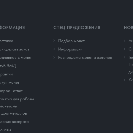
ФОРМАЦИЯ
СПЕЦ ПРЕДЛОЖЕНИЯ
НО
оставка
Подбор монет
Ан
ак сделать заказ
Информация
Cт
одлинность монет
Распродажа монет и жетонов
Ге
По
луб ЗМД
ди
арантии
Ко
ыкуп монет
опрос - ответ
амятка для работы
 монетами
з драгметаллов
словия возврата
онеты