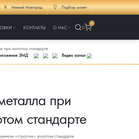
Нижний Новгород
Подбор монет
0
РОВКИ
КОНТАКТЫ
О НАС
0
м при золотом стандарте
риложение ЗМД
Видео канал
металла при
отом стандарте
ваемом «строгом» золотом стандарте.