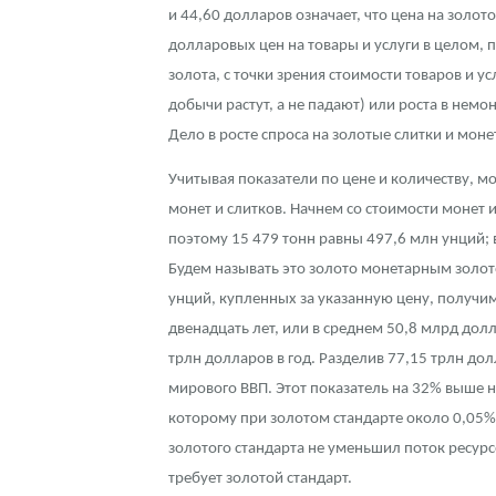
и 44,60 долларов означает, что цена на золот
долларовых цен на товары и услуги в целом, 
золота, с точки зрения стоимости товаров и у
добычи растут, а не падают) или роста в нем
Дело в росте спроса на золотые слитки и мо
Учитывая показатели по цене и количеству, 
монет и слитков. Начнем со стоимости монет и
поэтому 15 479 тонн равны 497,6 млн унций;
Будем называть это золото монетарным золото
унций, купленных за указанную цену, получи
двенадцать лет, или в среднем 50,8 млрд долл
трлн долларов в год. Разделив 77,15 трлн до
мирового ВВП. Этот показатель на 32% выше 
которому при золотом стандарте около 0,05%
золотого стандарта не уменьшил поток ресурс
требует золотой стандарт.