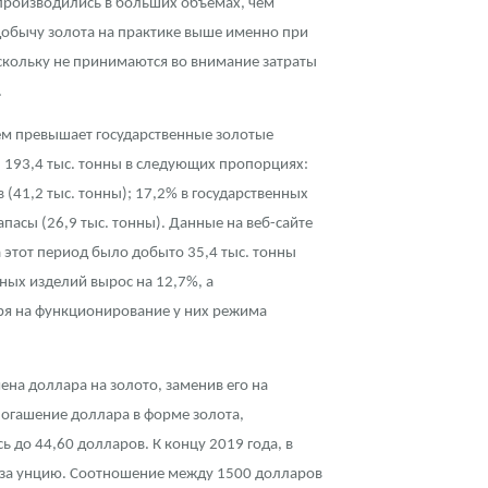
 производились в бóльших объемах, чем
 добычу золота на практике выше именно при
оскольку не принимаются во внимание затраты
.
ъем превышает государственные золотые
ы 193,4 тыс. тонны в следующих пропорциях:
 (41,2 тыс. тонны); 17,2% в государственных
пасы (26,9 тыс. тонны). Данные на веб-сайте
а этот период было добыто 35,4 тыс. тонны
ных изделий вырос на 12,7%, а
тря на функционирование у них режима
ена доллара на золото, заменив его на
 погашение доллара в форме золота,
 до 44,60 долларов. К концу 2019 года, в
в за унцию. Соотношение между 1500 долларов