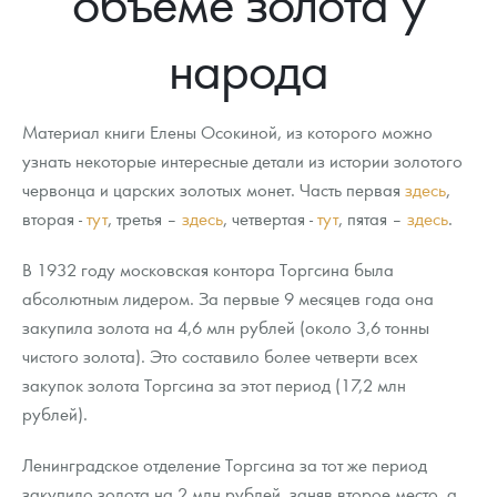
объеме золота у
Русская нумизматика
народа
Золотая карманная галерея
Наборы подарочных и коллекционных монет
Материал книги Елены Осокиной, из которого можно
Монеты и жетоны из недрагоценных металлов
узнать некоторые интересные детали из истории золотого
червонца и царских золотых монет. Часть первая
здесь
,
Книги по нумизматике
вторая -
тут
, третья –
здесь
, четвертая -
тут
, пятая –
здесь
.
В 1932 году московская контора Торгсина была
абсолютным лидером. За первые 9 месяцев года она
закупила золота на 4,6 млн рублей (около 3,6 тонны
чистого золота). Это составило более четверти всех
закупок золота Торгсина за этот период (17,2 млн
рублей).
Ленинградское отделение Торгсина за тот же период
закупило золота на 2 млн рублей, заняв второе место, а