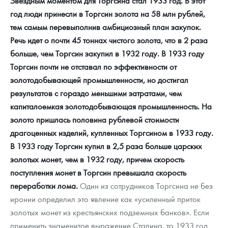
Звездным моментом для Торгсина стал 1933 год. В этот
год люди принесли в Торгсин золота на 58 млн рублей,
тем самым перевыполнив амбициозный план закупок.
Речь идет о почти 45 тоннах чистого золота, что в 2 раза
больше, чем Торгсин закупил в 1932 году. В 1933 году
Торгсин почти не отставал по эффективности от
золотодобывающей промышленности, но достигал
результатов с гораздо меньшими затратами, чем
капиталоемкая золотодобывающая промышленность.
На
золото пришлась половина рублевой стоимости
драгоценных изделий, купленных Торгсином в 1933 году.
В 1933 году Торгсин купил в 2,5 раза больше царских
золотых монет, чем в 1932 году, причем скорость
поступления монет в Торгсин превышала скорость
переработки лома.
Один из сотрудников Торгсина не без
иронии определил это явление как «усиленный приток
золотых монет из крестьянских подземных банков». Если
применить знаменитое выражение Сталина, то 1933 год