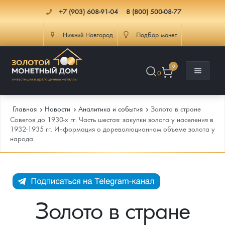
+7 (903) 608-91-04
8 (800) 500-08-77
Нижний Новгород
Подбор монет
0
0
Главная
Новости
Аналитика и события
Золото в стране
Советов до 1930-х гг. Часть шестая: закупки золота у населения в
1932-1935 гг. Информация о дореволюционном объеме золота у
народа
Каталог
Инфо
Каталог Монет
Доставка
Инвестиционные монеты
Как сделать заказ
Золото в стране
Услуги
Памятные и старинные монеты
Подлинность монет
Монеты Россия и СССР