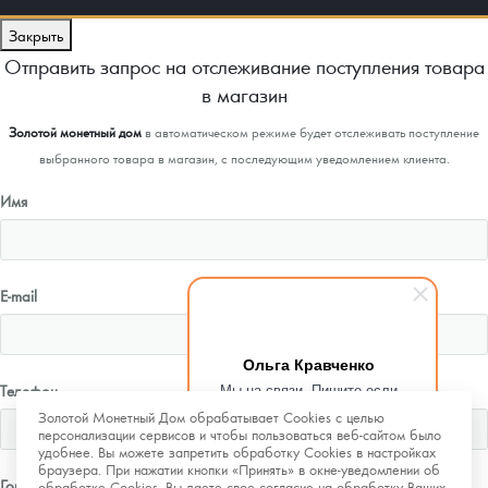
Закрыть
Отправить запрос на отслеживание поступления товара
в магазин
Золотой монетный дом
в автоматическом режиме будет отслеживать поступление
выбранного товара в магазин, с последующим уведомлением клиента.
Имя
E-mail
Ольга Кравченко
Мы на связи. Пишите если
Телефон
возникнут любые вопросы.
Золотой Монетный Дом обрабатывает Cookies с целью
Рады помочь.
персонализации сервисов и чтобы пользоваться веб-сайтом было
удобнее. Вы можете запретить обработку Cookies в настройках
браузера. При нажатии кнопки «Принять» в окне-уведомлении об
Город
обработке Cookies, Вы даете свое согласие на обработку Ваших