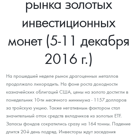
рынка золотых
Новости
Монеты и жетоны ЗМД
Клуб ЗМД
Подбор монет
Иностранные
Памятные монеты России и СССР
инвестиционных
Котировки
Георгий Победоносец
Гарантии
Информация
Аналитика и события
Монеты стран мира после 1950г
Монеты Царской России
Контакты
Золотой червонец Сеятель
Выкуп монет
Распродажа монет и жетонов
Cтатьи
Курс золота и серебра
Итоги 2025 года. Прогноз курсов золота, серебра, платины на
монет (5-11 декабря
2026 год
О нас
Золотые слитки
Вопрос - ответ
Георгий Победоносец - динамика цен
Лом выкуп
Выкуп серебряных монет
2016 г.)
Аксессуары
Памятка для работы с монетами из драгметаллов
Скупка слитков
Наши преимущества
Гарри Поттер
Условия возврата
Письмо директору
На прошедшей неделе рынок драгоценных металлов
продолжало лихорадить. На фоне роста доходности
Год Лошади
Монеты
Пресс-служба
казначейских облигаций США, цены на золото достигли в
понедельник 10-ти месячного минимума - 1157 долларов
Флот: ледоколы и корабли
Политика конфиденциальности
за тройскую унцию. Также негативным фактором стал
Жетоны "Необыкновенные обитатели глубин"
Политика использования Cookies
значительный отток средств вкладчиков из золотых ETF.
Запасы фондов сократились сразу на 164 тонны. Падение
Ювелирные изделия
Положение по обработке и защите персональных данных
длится 20-й день подряд. Инвесторы ждут заседания