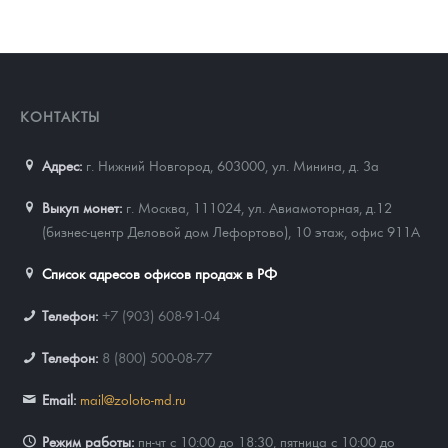
КОНТАКТЫ
Адрес:
г. Нижний Новгород, 603000
,
ул. Минина, д. 3а
Выкуп монет:
г. Москва, 111024, ул. Авиамоторная, д.12
(бизнес-центр Деловой дом Лефортово), 10 этаж, офис 911А
Список адресов офисов продаж в РФ
Телефон:
+7 (903) 608-91-04
Телефон:
8 (800) 500-08-77
Email:
mail@zoloto-md.ru
Режим работы:
пн-чт с 10:00 до 18:30, пятница с 10:00 до