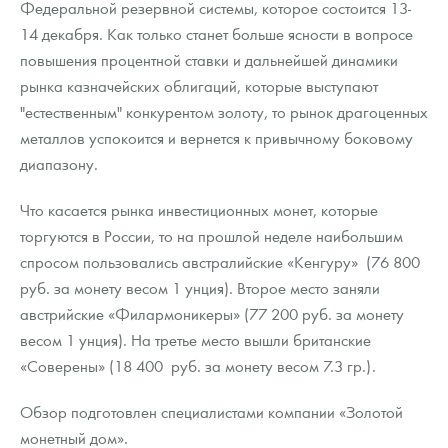
Федеральной резервной системы, которое состоится 13-
Русская нумизматика
14 декабря. Как только станет больше ясности в вопросе
Золотая карманная галерея
повышения процентной ставки и дальнейшей динамики
рынка казначейских облигаций, которые выступают
Наборы подарочных и коллекционных монет
"естественным" конкурентом золоту, то рынок драгоценных
металлов успокоится и вернется к привычному боковому
Монеты и жетоны из недрагоценных металлов
диапазону.
Книги по нумизматике
Что касается рынка инвестиционных монет, которые
торгуются в России, то на прошлой неделе наибольшим
спросом пользовались австралийские «Кенгуру» (76 800
руб. за монету весом 1 унция). Второе место заняли
австрийские «Филармоникеры» (77 200 руб. за монету
весом 1 унция). На третье место вышли британские
«Соверены» (18 400 руб. за монету весом 7.3 гр.).
Обзор подготовлен специалистами компании «Золотой
монетный дом».