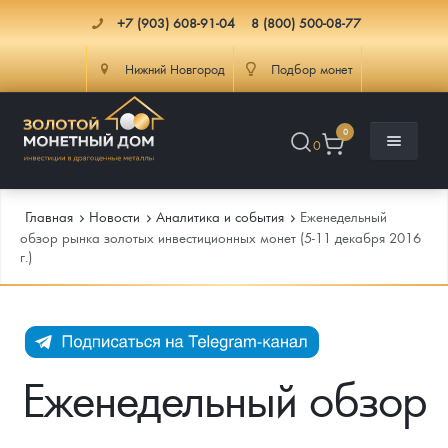
+7 (903) 608-91-04
8 (800) 500-08-77
Нижний Новгород
Подбор монет
0
0
Главная
Новости
Аналитика и события
Еженедельный
обзор рынка золотых инвестиционных монет (5-11 декабря 2016
г.)
Каталог
Инфо
Каталог Монет
Доставка
Инвестиционные монеты
Как сделать заказ
Еженедельный обзор
Услуги
Памятные и старинные монеты
Подлинность монет
Монеты Россия и СССР