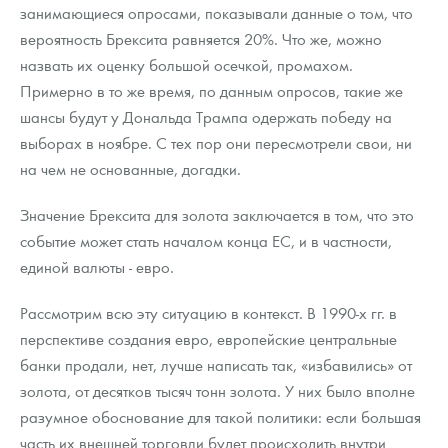
Русская нумизматика
занимающиеся опросами, показывали данные о том, что
вероятность Брексита равняется 20%. Что же, можно
Золотая карманная галерея
назвать их оценку большой осечкой, промахом.
Примерно в то же время, по данным опросов, такие же
Наборы подарочных и коллекционных монет
шансы будут у Дональда Трампа одержать победу на
Монеты и жетоны из недрагоценных металлов
выборах в ноябре. С тех пор они пересмотрели свои, ни
на чем не основанные, догадки.
Книги по нумизматике
Значение Брексита для золота заключается в том, что это
событие может стать началом конца ЕС, и в частности,
единой валюты - евро.
Рассмотрим всю эту ситуацию в контекст. В 1990-х гг. в
перспективе создания евро, европейские центральные
банки продали, нет, лучше написать так, «избавились» от
золота, от десятков тысяч тонн золота. У них было вполне
разумное обоснование для такой политики: если большая
часть их внешней торговли будет происходить внутри