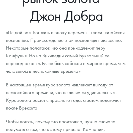
Новости
Монеты и жетоны ЗМД
Клуб ЗМД
Подбор монет
Иностранные
Памятные монеты России и СССР
Джон Добра
Котировки
Георгий Победоносец
Гарантии
Информация
Аналитика и события
Монеты стран мира после 1950г
Монеты Царской России
Контакты
Золотой червонец Сеятель
Выкуп монет
Распродажа монет и жетонов
Cтатьи
Курс золота и серебра
Итоги 2025 года. Прогноз курсов золота, серебра, платины на
«Не дай вам Бог жить в эпоху перемен» - гласит китайская
2026 год
пословица. Происхождение этой пословицы неизвестно.
О нас
Золотые слитки
Вопрос - ответ
Георгий Победоносец - динамика цен
Лом выкуп
Выкуп серебряных монет
Некоторые полагают, что она принадлежит перу
Конфуция. Но на Википедии самый буквальный ее
Аксессуары
Памятка для работы с монетами из драгметаллов
Скупка слитков
Наши преимущества
перевод таков: «Лучше быть собакой в мирное время, чем
Гарри Поттер
Условия возврата
человеком в неспокойные времена».
Письмо директору
Год Лошади
Монеты
В настоящее время курс золота извлекает выгоду от
Пресс-служба
неспокойного времени, что не является удивительным.
Флот: ледоколы и корабли
Политика конфиденциальности
Курс золота растет с прошлого года, а затем подскочил
после Брексита.
Жетоны "Необыкновенные обитатели глубин"
Политика использования Cookies
Чтобы понять, почему это произошло, нужно сначала
Ювелирные изделия
Положение по обработке и защите персональных данных
подумать о том, что к этому привело. Компании,