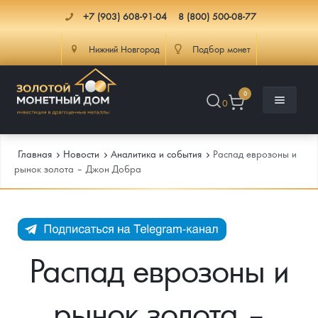
+7 (903) 608-91-04
8 (800) 500-08-77
Нижний Новгород
Подбор монет
0
0
Главная
Новости
Аналитика и события
Распад еврозоны и
рынок золота – Джон Добра
Каталог
Инфо
Каталог Монет
Распад еврозоны и
Доставка
Инвестиционные монеты
Как сделать заказ
рынок золота –
Услуги
Памятные и старинные монеты
Подлинность монет
Монеты Россия и СССР