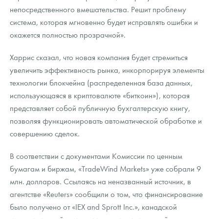
Русская нумизматика
непосредственного вмешательства. Решит проблему
система, которая мгновенно будет исправлять ошибки и
Золотая карманная галерея
окажется полностью прозрачной».
Наборы подарочных и коллекционных монет
Харрис сказал, что новая компания будет стремиться
Монеты и жетоны из недрагоценных металлов
увеличить эффективность рынка, инкорпорируя элементы
технологии блокчейна (распределенная база данных,
Книги по нумизматике
использующаяся в криптовалюте «биткоин»), которая
представляет собой публичную бухгалтерскую книгу,
позволяя функционировать автоматической обработке и
совершению сделок.
В соответствии с документами Комиссии по ценным
бумагам и биржам, «TradeWind Markets» уже собрали 9
млн. долларов. Ссылаясь на неназванный источник, в
агентстве «Reuters» сообщили о том, что финансирование
было получено от «IEX and Sprott Inc.», канадской