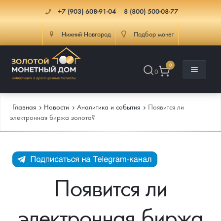
+7 (903) 608-91-04
8 (800) 500-08-77
Нижний Новгород
Подбор монет
0
0
Главная
Новости
Аналитика и события
Появится ли
электронная биржа золота?
Каталог
Инфо
Каталог Монет
Появится ли
Доставка
Инвестиционные монеты
Как сделать заказ
электронная биржа
Услуги
Памятные и старинные монеты
Подлинность монет
Монеты Россия и СССР