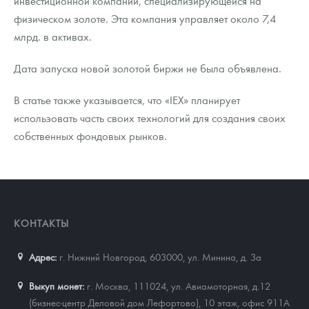
инвестиционной компании, специализирующейся на
физическом золоте. Эта компания управляет около 7,4
млрд. в активах.
Дата запуска новой золотой биржи не была объявлена.
В статье также указывается, что «IEX» планирует
использовать часть своих технологий для создания своих
собственных фондовых рынков.
КОНТАКТЫ
Адрес:
г. Нижний Новгород, 603000
,
ул. Минина, д. 3а
Выкуп монет:
г. Москва, 111024, ул. Авиамоторная, д.12
(бизнес-центр Деловой дом Лефортово), 10 этаж, офис 911А