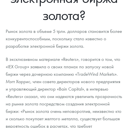
Новости
Монеты и жетоны ЗМД
Клуб ЗМД
Подбор монет
Иностранные
Памятные монеты России и СССР
золота?
Котировки
Георгий Победоносец
Гарантии
Информация
Аналитика и события
Монеты стран мира после 1950г
Монеты Царской России
Контакты
Золотой червонец Сеятель
Выкуп монет
Распродажа монет и жетонов
Cтатьи
Курс золота и серебра
Итоги 2025 года. Прогноз курсов золота, серебра, платины на
Рынок золота в объеме 5 трлн. долларов становится более
2026 год
конкурентоспособным, поскольку стало известно о
О нас
Золотые слитки
Вопрос - ответ
Георгий Победоносец - динамика цен
Лом выкуп
Выкуп серебряных монет
разработке электронной биржи золота.
Аксессуары
Памятка для работы с монетами из драгметаллов
Скупка слитков
Наши преимущества
В эксклюзивном материале «Reuters», говорится о том, что
«IEX Group» заявила о своих планах по запуску новой
Гарри Поттер
Условия возврата
Письмо директору
биржи через дочернюю компанию «TradeWind Markets».
Год Лошади
Монеты
Мэтт Харрис, член совета директоров нового предприятия
Пресс-служба
и управляющий директор «Bain Capital», в интервью
Флот: ледоколы и корабли
Политика конфиденциальности
«Reuters» сказал, что они надеются увеличить прозрачность
на рынке золота посредством создания электронной
Жетоны "Необыкновенные обитатели глубин"
Политика использования Cookies
биржи: «Рынок золота очень неповоротлив, неизвестно кто
Ювелирные изделия
Положение по обработке и защите персональных данных
и сколько покупает желтого металла, существует большая
вероятность ошибок в расчетах, что требует