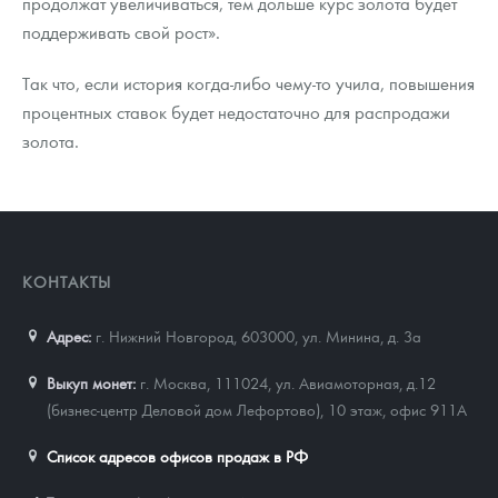
продолжат увеличиваться, тем дольше курс золота будет
поддерживать свой рост».
Так что, если история когда-либо чему-то учила, повышения
процентных ставок будет недостаточно для распродажи
золота.
КОНТАКТЫ
Адрес:
г. Нижний Новгород, 603000
,
ул. Минина, д. 3а
Выкуп монет:
г. Москва, 111024, ул. Авиамоторная, д.12
(бизнес-центр Деловой дом Лефортово), 10 этаж, офис 911А
Список адресов офисов продаж в РФ