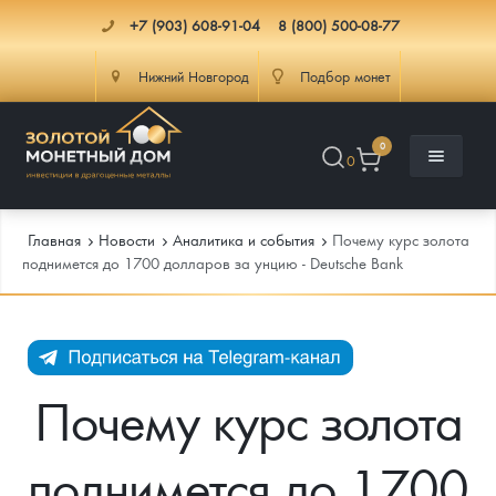
+7 (903) 608-91-04
8 (800) 500-08-77
Нижний Новгород
Подбор монет
0
0
Главная
Новости
Аналитика и события
Почему курс золота
поднимется до 1700 долларов за унцию - Deutsche Bank
Каталог
Инфо
Каталог Монет
Почему курс золота
Доставка
Инвестиционные монеты
Как сделать заказ
поднимется до 1700
Услуги
Памятные и старинные монеты
Подлинность монет
Монеты Россия и СССР