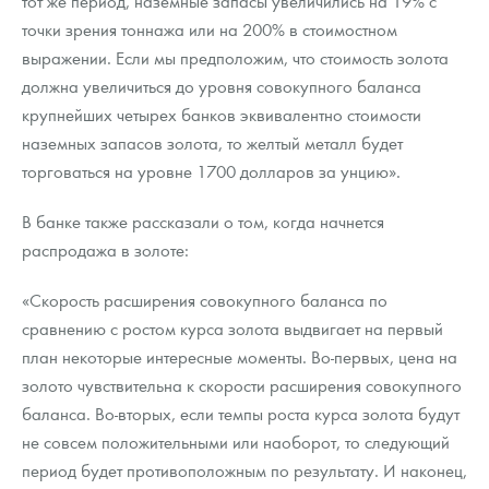
тот же период, наземные запасы увеличились на 19% с
Русская нумизматика
точки зрения тоннажа или на 200% в стоимостном
выражении. Если мы предположим, что стоимость золота
Золотая карманная галерея
должна увеличиться до уровня совокупного баланса
Наборы подарочных и коллекционных монет
крупнейших четырех банков эквивалентно стоимости
наземных запасов золота, то желтый металл будет
Монеты и жетоны из недрагоценных металлов
торговаться на уровне 1700 долларов за унцию».
Книги по нумизматике
В банке также рассказали о том, когда начнется
распродажа в золоте:
«Скорость расширения совокупного баланса по
сравнению с ростом курса золота выдвигает на первый
план некоторые интересные моменты. Во-первых, цена на
золото чувствительна к скорости расширения совокупного
баланса. Во-вторых, если темпы роста курса золота будут
не совсем положительными или наоборот, то следующий
период будет противоположным по результату. И наконец,