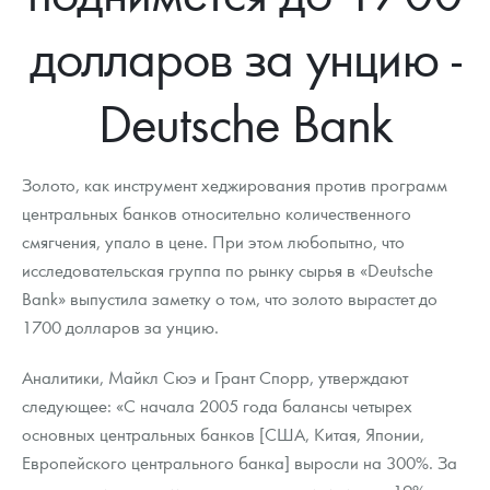
Новости
Монеты и жетоны ЗМД
Клуб ЗМД
Подбор монет
Иностранные
Памятные монеты России и СССР
долларов за унцию -
Котировки
Георгий Победоносец
Гарантии
Информация
Аналитика и события
Монеты стран мира после 1950г
Монеты Царской России
Deutsche Bank
Контакты
Золотой червонец Сеятель
Выкуп монет
Распродажа монет и жетонов
Cтатьи
Курс золота и серебра
Итоги 2025 года. Прогноз курсов золота, серебра, платины на
2026 год
О нас
Золотые слитки
Вопрос - ответ
Георгий Победоносец - динамика цен
Лом выкуп
Выкуп серебряных монет
Золото, как инструмент хеджирования против программ
Аксессуары
Памятка для работы с монетами из драгметаллов
Скупка слитков
центральных банков относительно количественного
Наши преимущества
смягчения, упало в цене. При этом любопытно, что
Гарри Поттер
Условия возврата
Письмо директору
исследовательская группа по рынку сырья в «Deutsche
Bank» выпустила заметку о том, что золото вырастет до
Год Лошади
Монеты
Пресс-служба
1700 долларов за унцию.
Флот: ледоколы и корабли
Политика конфиденциальности
Аналитики, Майкл Сюэ и Грант Спорр, утверждают
Жетоны "Необыкновенные обитатели глубин"
Политика использования Cookies
следующее: «С начала 2005 года балансы четырех
основных центральных банков [США, Китая, Японии,
Ювелирные изделия
Положение по обработке и защите персональных данных
Европейского центрального банка] выросли на 300%. За