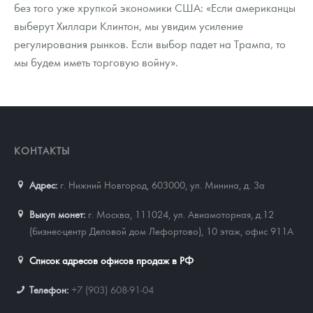
без того уже хрупкой экономики США: «Если американцы
выберут Хиллари Клинтон, мы увидим усиление
регулирования рынков. Если выбор падет на Трампа, то
мы будем иметь торговую войну».
КОНТАКТЫ
Адрес:
г. Нижний Новгород, 603000
,
ул. Минина, д. 3а
Выкуп монет:
г. Москва, 111024, ул. Авиамоторная, д.12
(бизнес-центр Деловой дом Лефортово), 10 этаж, офис 911А
Список адресов офисов продаж в РФ
Телефон:
+7 (903) 608-91-04