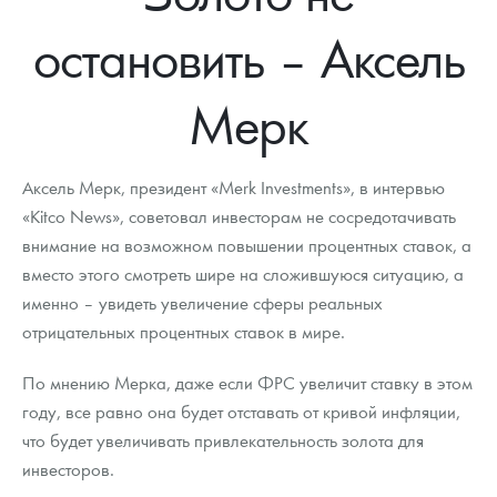
Новости
Монеты и жетоны ЗМД
Клуб ЗМД
Подбор монет
Иностранные
Памятные монеты России и СССР
остановить – Аксель
Котировки
Георгий Победоносец
Гарантии
Информация
Аналитика и события
Монеты стран мира после 1950г
Монеты Царской России
Мерк
Контакты
Золотой червонец Сеятель
Выкуп монет
Распродажа монет и жетонов
Cтатьи
Курс золота и серебра
Итоги 2025 года. Прогноз курсов золота, серебра, платины на
2026 год
О нас
Золотые слитки
Вопрос - ответ
Георгий Победоносец - динамика цен
Лом выкуп
Выкуп серебряных монет
Аксель Мерк, президент «Merk Investments», в интервью
Аксессуары
Памятка для работы с монетами из драгметаллов
Скупка слитков
«Kitco News», советовал инвесторам не сосредотачивать
Наши преимущества
внимание на возможном повышении процентных ставок, а
Гарри Поттер
Условия возврата
Письмо директору
вместо этого смотреть шире на сложившуюся ситуацию, а
именно – увидеть увеличение сферы реальных
Год Лошади
Монеты
Пресс-служба
отрицательных процентных ставок в мире.
Флот: ледоколы и корабли
Политика конфиденциальности
По мнению Мерка, даже если ФРС увеличит ставку в этом
Жетоны "Необыкновенные обитатели глубин"
Политика использования Cookies
году, все равно она будет отставать от кривой инфляции,
что будет увеличивать привлекательность золота для
Ювелирные изделия
Положение по обработке и защите персональных данных
инвесторов.