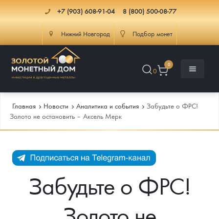
+7 (903) 608-91-04
8 (800) 500-08-77
Нижний Новгород
Подбор монет
0
0
Главная
Новости
Аналитика и события
Забудьте о ФРС!
Золото не остановить – Аксель Мерк
Каталог
Инфо
Каталог Монет
Забудьте о ФРС!
Доставка
Инвестиционные монеты
Как сделать заказ
Золото не
Услуги
Памятные и старинные монеты
Подлинность монет
Монеты Россия и СССР