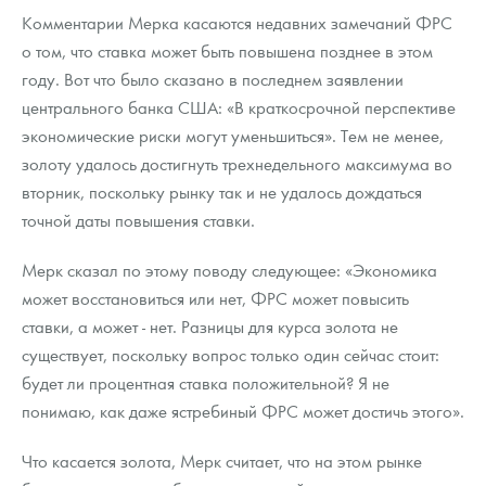
Русская нумизматика
Комментарии Мерка касаются недавних замечаний ФРС
о том, что ставка может быть повышена позднее в этом
Золотая карманная галерея
году. Вот что было сказано в последнем заявлении
Наборы подарочных и коллекционных монет
центрального банка США: «В краткосрочной перспективе
экономические риски могут уменьшиться». Тем не менее,
Монеты и жетоны из недрагоценных металлов
золоту удалось достигнуть трехнедельного максимума во
вторник, поскольку рынку так и не удалось дождаться
Книги по нумизматике
точной даты повышения ставки.
Мерк сказал по этому поводу следующее: «Экономика
может восстановиться или нет, ФРС может повысить
ставки, а может - нет. Разницы для курса золота не
существует, поскольку вопрос только один сейчас стоит:
будет ли процентная ставка положительной? Я не
понимаю, как даже ястребиный ФРС может достичь этого».
Что касается золота, Мерк считает, что на этом рынке