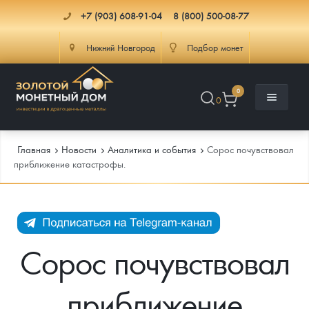
+7 (903) 608-91-04
8 (800) 500-08-77
Нижний Новгород
Подбор монет
0
0
Главная
Новости
Аналитика и события
Сорос почувствовал
приближение катастрофы.
Каталог
Инфо
Каталог Монет
Сорос почувствовал
Доставка
Инвестиционные монеты
Как сделать заказ
приближение
Услуги
Памятные и старинные монеты
Подлинность монет
Монеты Россия и СССР