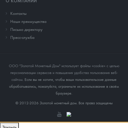
О КОМПАНИИ
Контакты
Наши преимущества
Письмо директору
Пресс-служба
ООО "Золотой Монетный Дом" использует файлы «cookie» с целью
персонализации сервисов и повышения удобства пользования веб-
сайтом
. Если вы не хотите, чтобы ваши пользовательские данные
обрабатывались, пожалуйста, ограничьте их использование в своём
браузере.
© 2012-2026 Золотой монетный дом. Все права защищены
Закрыть