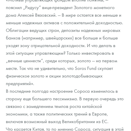
Русская нумизматика
пояснил „Ридусу“ вице-президент Золотого монетного
дома Алексей Вязовский. — В мире остается все меньше и
Золотая карманная галерея
меньше надежных активов с положительной доходностью.
Наборы подарочных и коллекционных монет
Облигации ведущих стран, депозиты надежных мировых
банков (например, швейцарских) все больше и больше
Монеты и жетоны из недрагоценных металлов
уходят зону отрицательной доходности. И что делать в
этой ситуации управляющим? Только инвестировать в
Книги по нумизматике
„вечные ценнести“, среди которых, золото — на первом
месте. Так что не удивительно, что Soros Fund скупает
физическое золото и акции золотодобывающих
предприятий».
В последние полгода настроение Сороса изменилось в
сторону еще большего пессимизма. В первую очередь это
связано с замедлением темпов роста китайской
экономики, а также политических трений в Европе,
включая возможный выход Великобритании из ЕС.
Что касается Китая, то по мнению Сороса, ситуация в этой