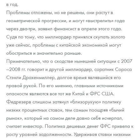
в год.
Проблемы отложены, но не решены, они растут в
геометрической прогрессии, и могут «выстрелить» года
через два-три, заявил финансист в апреле этого года.
Судя по тому, что миллиардер принялся скупать золото
уже сейчас, проблемы с китайской экономикой могут
обостриться и значительно раньше.
Примечательно, что о сходстве нынешней ситуации с 2007
—2008 гг. говорит и другой миллиардер, соратник Сороса
Стэнли Дракенмиллер, долгое время являвшийся его
правой рукой. По его мнению, главными источниками
опасности являются все тот же Китай и ФРС США.
Федрезерв слишком затянул «близорукую» политику
низких процентных ставок, тем самым поощряя «бычий
рынок», который на самом деле давно себя исчерпал,
считает инвестор. Политика дешевых денег ФРС привела к
росту уровней задолженности. Удерживая ставки низкими