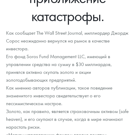
Новости
Монеты и жетоны ЗМД
Клуб ЗМД
Подбор монет
Иностранные
Памятные монеты России и СССР
катастрофы.
Котировки
Георгий Победоносец
Гарантии
Информация
Аналитика и события
Монеты стран мира после 1950г
Монеты Царской России
Контакты
Золотой червонец Сеятель
Выкуп монет
Распродажа монет и жетонов
Cтатьи
Курс золота и серебра
Итоги 2025 года. Прогноз курсов золота, серебра, платины на
Как сообщает The Wall Street Journal, миллиардер Джордж
2026 год
Сорос неожиданно вернулся на рынок в качестве
О нас
Золотые слитки
Вопрос - ответ
Георгий Победоносец - динамика цен
Лом выкуп
Выкуп серебряных монет
инвестора.
Его фонд Soros Fund Management LLC, имеющий в
Аксессуары
Памятка для работы с монетами из драгметаллов
Скупка слитков
Наши преимущества
управлении средства на сумму в $30 миллиардов,
Гарри Поттер
Условия возврата
принялся активно скупать золото и акции
Письмо директору
золотодобывающих предприятий.
Год Лошади
Монеты
Пресс-служба
Как мнению авторов публикации, такое поведение
знаменитого инвестора свидетельствует о его
Флот: ледоколы и корабли
Политика конфиденциальности
пессимистическом настрое.
Золото, как правило, является страховочным активом (safe
Жетоны "Необыкновенные обитатели глубин"
Политика использования Cookies
heaven), и его скупают в случае, когда в мире начинают
Ювелирные изделия
Положение по обработке и защите персональных данных
нарастать риски.
«Мотивы управляющих фондом вполне понятны, —