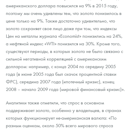
Русская нумизматика
американского доллара повысился на 9% в 2015 году,
поэтому мы очень удивлены тем, что золото понизилось в
Золотая карманная галерея
цене только на 9%. Также достаточно удивительно, что
золото сохраняет свое лицо даже при том, что индексы
Наборы подарочных и коллекционных монет
Цен на металлы журнала «Economist» понизились на 24%,
Монеты и жетоны из недрагоценных металлов
а нефтяной индекс «WTI» понизился на 30%. Кроме того,
существуют периоды, в которых золото не было связано с
Книги по нумизматике
сильной негативной корреляцией с американским
долларом: например, с конца 2004 по середину 2005
года (в июне 2005 года был скачок процентной ставки
ФРС), середина 2007 года (ипотечный кризис), конец
2008 – начало 2009 года (мировой финансовый кризис)».
Аналитики также отметили, что спрос в основном
поддерживает золото, особенно у владельцев, в странах
которых функционирует не-американская валюта: «По
разным оценкам, около 50% всего мирового спроса