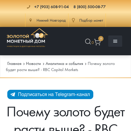
+7 (903) 608-91-04
8 (800) 500-08-77
Нижний Новгород
Подбор монет
0
0
Главная
Новости
Аналитика и события
Почему золото
будет расти выше? - RBC Capital Markets
Каталог
Инфо
Каталог Монет
Почему золото будет
Доставка
Инвестиционные монеты
Как сделать заказ
расти выше? - RBC
Услуги
Памятные и старинные монеты
Подлинность монет
Монеты Россия и СССР