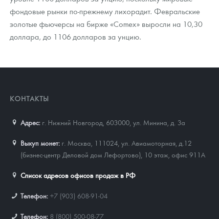
фондовые рынки по-прежнему лихорадит. Февральские
золотые фьючерсы на бирже «Comex» выросли на 10,30
доллара, до 1106 долларов за унцию.
КОНТАКТЫ
Адрес:
г. Нижний Новгород, 603000
,
ул. Минина, д. 3а
Выкуп монет:
г. Москва, 111024, ул. Авиамоторная, д.12
(бизнес-центр Деловой дом Лефортово), 10 этаж, офис 911А
Список адресов офисов продаж в РФ
Телефон:
+7 (903) 608-91-04
Телефон:
8 (800) 500-08-77