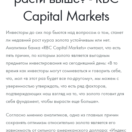
Новости
Монеты и жетоны ЗМД
Клуб ЗМД
Подбор монет
Иностранные
Памятные монеты России и СССР
Capital Markets
Котировки
Георгий Победоносец
Гарантии
Информация
Аналитика и события
Монеты стран мира после 1950г
Монеты Царской России
Контакты
Золотой червонец Сеятель
Выкуп монет
Распродажа монет и жетонов
Cтатьи
Курс золота и серебра
Итоги 2025 года. Прогноз курсов золота, серебра, платины на
Инвесторы до сих пор бьются над вопросом о том, станет
2026 год
ли недавний рост курса золота устойчивым или нет.
О нас
Золотые слитки
Вопрос - ответ
Георгий Победоносец - динамика цен
Лом выкуп
Выкуп серебряных монет
Аналитики банка «RBC Capital Markets» считают, что есть
пять причин, по которым золото является выгодным
Аксессуары
Памятка для работы с монетами из драгметаллов
Скупка слитков
Наши преимущества
предметом инвестирования на сегодняшний день: «В то
Гарри Поттер
Условия возврата
время как инвесторы могут сомневаться и говорить себе,
Письмо директору
что, мол «в этот раз будет все по-другому», мы можем с
Год Лошади
Монеты
Пресс-служба
уверенностью утверждать, что есть ряд факторов,
подтверждающих наш взгляд на то, что золото готовит для
Флот: ледоколы и корабли
Политика конфиденциальности
себя фундамент, чтобы вырасти еще больше».
Жетоны "Необыкновенные обитатели глубин"
Политика использования Cookies
Согласно мнению аналитиков, одна из главных причин
Ювелирные изделия
Положение по обработке и защите персональных данных
сохранять оптимизм относительно золота является его
зависимость от сильного американского доллара: «Индекс