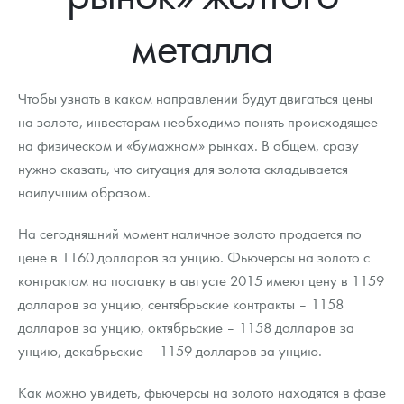
Новости
Монеты и жетоны ЗМД
Клуб ЗМД
Подбор монет
Иностранные
Памятные монеты России и СССР
металла
Котировки
Георгий Победоносец
Гарантии
Информация
Аналитика и события
Монеты стран мира после 1950г
Монеты Царской России
Контакты
Золотой червонец Сеятель
Выкуп монет
Распродажа монет и жетонов
Cтатьи
Курс золота и серебра
Итоги 2025 года. Прогноз курсов золота, серебра, платины на
Чтобы узнать в каком направлении будут двигаться цены
2026 год
на золото, инвесторам необходимо понять происходящее
О нас
Золотые слитки
Вопрос - ответ
Георгий Победоносец - динамика цен
Лом выкуп
Выкуп серебряных монет
на физическом и «бумажном» рынках. В общем, сразу
нужно сказать, что ситуация для золота складывается
Аксессуары
Памятка для работы с монетами из драгметаллов
Скупка слитков
Наши преимущества
наилучшим образом.
Гарри Поттер
Условия возврата
Письмо директору
На сегодняшний момент наличное золото продается по
Год Лошади
Монеты
цене в 1160 долларов за унцию. Фьючерсы на золото с
Пресс-служба
контрактом на поставку в августе 2015 имеют цену в 1159
Флот: ледоколы и корабли
Политика конфиденциальности
долларов за унцию, сентябрьские контракты – 1158
долларов за унцию, октябрьские – 1158 долларов за
Жетоны "Необыкновенные обитатели глубин"
Политика использования Cookies
унцию, декабрьские – 1159 долларов за унцию.
Ювелирные изделия
Положение по обработке и защите персональных данных
Как можно увидеть, фьючерсы на золото находятся в фазе