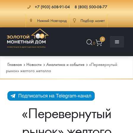
+7 (903) 608-91-04
8 (800) 500-08-77
Нижний Новгород
Подбор монет
0
0
Главная
Новости
Аналитика и события
«Перевернутый
рынок» желтого металла
Каталог
Инфо
Каталог Монет
«Перевернутый
Доставка
Инвестиционные монеты
Как сделать заказ
рынок» желтого
Услуги
Памятные и старинные монеты
Подлинность монет
Монеты Россия и СССР