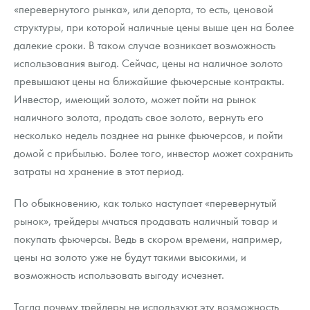
Русская нумизматика
«перевернутого рынка», или депорта, то есть, ценовой
структуры, при которой наличные цены выше цен на более
Золотая карманная галерея
далекие сроки. В таком случае возникает возможность
использования выгод. Сейчас, цены на наличное золото
Наборы подарочных и коллекционных монет
превышают цены на ближайшие фьючерсные контракты.
Монеты и жетоны из недрагоценных металлов
Инвестор, имеющий золото, может пойти на рынок
наличного золота, продать свое золото, вернуть его
Книги по нумизматике
несколько недель позднее на рынке фьючерсов, и пойти
домой с прибылью. Более того, инвестор может сохранить
затраты на хранение в этот период.
По обыкновению, как только наступает «перевернутый
рынок», трейдеры мчаться продавать наличный товар и
покупать фьючерсы. Ведь в скором времени, например,
цены на золото уже не будут такими высокими, и
возможность использовать выгоду исчезнет.
Тогда почему трейдеры не используют эту возможность