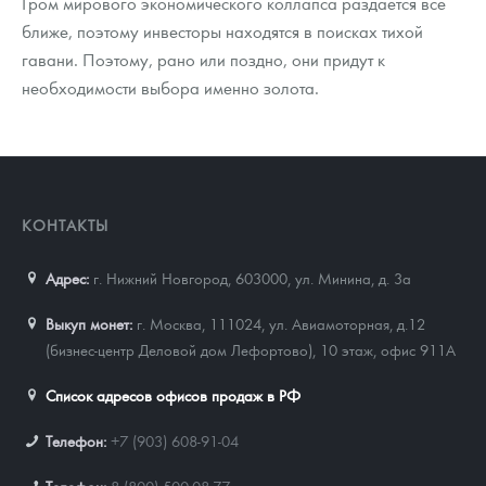
Гром мирового экономического коллапса раздается все
ближе, поэтому инвесторы находятся в поисках тихой
гавани. Поэтому, рано или поздно, они придут к
необходимости выбора именно золота.
КОНТАКТЫ
Адрес:
г. Нижний Новгород, 603000
,
ул. Минина, д. 3а
Выкуп монет:
г. Москва, 111024, ул. Авиамоторная, д.12
(бизнес-центр Деловой дом Лефортово), 10 этаж, офис 911А
Список адресов офисов продаж в РФ
Телефон:
+7 (903) 608-91-04