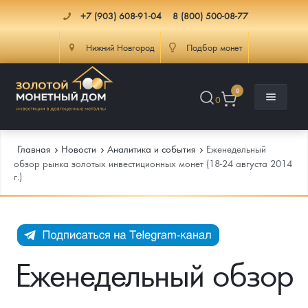
+7 (903) 608-91-04
8 (800) 500-08-77
Нижний Новгород
Подбор монет
0
0
Главная
Новости
Аналитика и события
Еженедельный
обзор рынка золотых инвестиционных монет (18-24 августа 2014
г.)
Каталог
Инфо
Каталог Монет
Доставка
Инвестиционные монеты
Как сделать заказ
Еженедельный обзор
Услуги
Памятные и старинные монеты
Подлинность монет
Монеты Россия и СССР