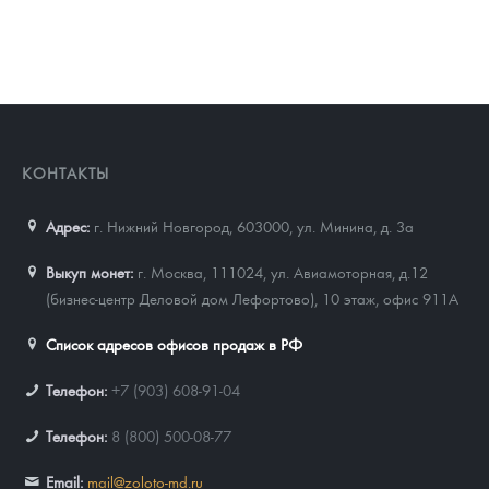
КОНТАКТЫ
Адрес:
г. Нижний Новгород, 603000
,
ул. Минина, д. 3а
Выкуп монет:
г. Москва, 111024, ул. Авиамоторная, д.12
(бизнес-центр Деловой дом Лефортово), 10 этаж, офис 911А
Список адресов офисов продаж в РФ
Телефон:
+7 (903) 608-91-04
Телефон:
8 (800) 500-08-77
Email:
mail@zoloto-md.ru