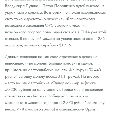
Русская нумизматика
Владимира Путина и Петра Порошенко путей выхода из
украинского кризиса. Во-вторых, неплохая американская
Золотая карманная галерея
статистика и достаточно агрессивный тон протокола
Наборы подарочных и коллекционных монет
последнего заседания ФРС усилили ожидания
возможного скорого повышения ставков в США уже этой
Монеты и жетоны из недрагоценных металлов
осенью. В настоящий момент за унцию золота дают 1276
долларов, за унцию серебра - $19.36
Книги по нумизматике
Данные тенденции нашли свое отражение в ценах на
инвестиционные монеты. Больше половины сделок
пришлось на австралийские монеты «Кенгуру» (50 440
рублей за одну монету весом 31.1 грамм). На второе
место вышли австрийские «Филармоникеры» (также
50 330 рублей за одну монету). Третье место разделили
отечественные «Георгии Победоносцы» чеканки
московского монетного двора (12 770 рублей за монету
весом 7.78 г. чистого золота) и американские Орлы