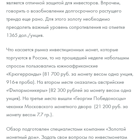
является отличной защитой для инвесторов. Впрочем,
Русская нумизматика
говорить о возобновлении долгосрочного растущего
Золотая карманная галерея
тренда еще рано. Для этого золоту необходимо
преодолеть важный уровень сопротивления на отметке
Наборы подарочных и коллекционных монет
1365 дол./унция.
Монеты и жетоны из недрагоценных металлов
Что касается рынка инвестиционных монет, которые
торгуются в России, то на прошедшей неделе набольшим
Книги по нумизматике
спросом пользовались южноафриканские
«Крюгерранды» (81 700 руб. за монету весом одна унция,
916-я проба). На втором месте оказались австрийские
«Филармоникеры» (82 300 рублей за монету весом одна
унция). На третье место вышли «Георгии Победоносцы»
чеканки Московского монетного двора (21 200 руб. за
монету весом 7.7 гр.).
Обзор подготовлен специалистами компании «Золотой
монетный дом». Задать свои вопросы по инвестмонетам