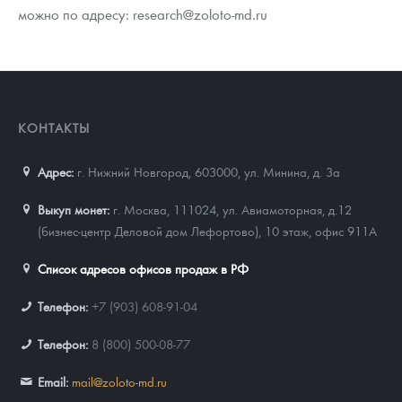
можно по адресу: research@zoloto-md.ru
КОНТАКТЫ
Адрес:
г. Нижний Новгород, 603000
,
ул. Минина, д. 3а
Выкуп монет:
г. Москва, 111024, ул. Авиамоторная, д.12
(бизнес-центр Деловой дом Лефортово), 10 этаж, офис 911А
Список адресов офисов продаж в РФ
Телефон:
+7 (903) 608-91-04
Телефон:
8 (800) 500-08-77
Email:
mail@zoloto-md.ru