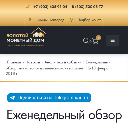
+7 (903) 608-91-04
8 (800) 500-08-77
Нижний Новгород
Подбор монет
0
0
Главная
Новости
Аналитика и события
Еженедельный
обзор рынка золотых инвестиционных монет 12-18 февраля
2018 г
Каталог
Инфо
Каталог Монет
Доставка
Инвестиционные монеты
Как сделать заказ
Еженедельный обзор
Услуги
Памятные и старинные монеты
Подлинность монет
Монеты Россия и СССР