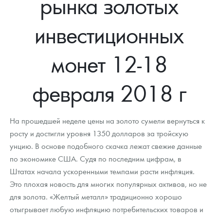
рынка золотых
Новости
Монеты и жетоны ЗМД
Клуб ЗМД
Подбор монет
Иностранные
Памятные монеты России и СССР
инвестиционных
Котировки
Георгий Победоносец
Гарантии
Информация
Аналитика и события
Монеты стран мира после 1950г
Монеты Царской России
Контакты
Золотой червонец Сеятель
Выкуп монет
Распродажа монет и жетонов
Cтатьи
Курс золота и серебра
Итоги 2025 года. Прогноз курсов золота, серебра, платины на
монет 12-18
2026 год
О нас
Золотые слитки
Вопрос - ответ
Георгий Победоносец - динамика цен
Лом выкуп
Выкуп серебряных монет
февраля 2018 г
Аксессуары
Памятка для работы с монетами из драгметаллов
Скупка слитков
Наши преимущества
Гарри Поттер
Условия возврата
Письмо директору
На прошедшей неделе цены на золото сумели вернуться к
росту и достигли уровня 1350 долларов за тройскую
Год Лошади
Монеты
Пресс-служба
унцию. В основе подобного скачка лежат свежие данные
по экономике США. Судя по последним цифрам, в
Флот: ледоколы и корабли
Политика конфиденциальности
Штатах начала ускоренными темпами расти инфляция.
Жетоны "Необыкновенные обитатели глубин"
Политика использования Cookies
Это плохая новость для многих популярных активов, но не
для золота. «Желтый металл» традиционно хорошо
Ювелирные изделия
Положение по обработке и защите персональных данных
отыгрывает любую инфляцию потребительских товаров и