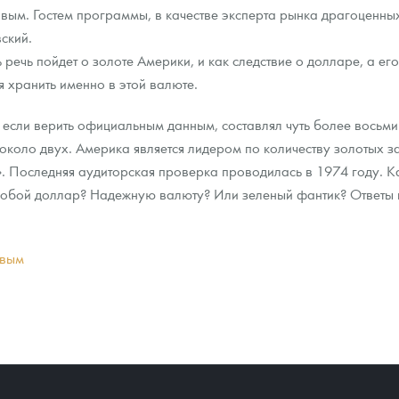
ым. Гостем программы, в качестве эксперта рынка драгоценных
ский.
ра, платины на 2026 год
речь пойдет о золоте Америки, и как следствие о долларе, а его
я хранить именно в этой валюте.
если верить официальным данным, составлял чуть более восьми т
 около двух. Америка является лидером по количеству золотых 
». Последняя аудиторская проверка проводилась в 1974 году. Ка
собой доллар? Надежную валюту? Или зеленый фантик? Ответы н
овым
данных