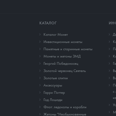
КАТАЛОГ
ИН
Каталог Монет
Д
Инвестиционные монеты
К
Памятные и старинные монеты
П
Монеты и жетоны ЗМД
К
Георгий Победоносец
Г
Золотой червонец Сеятель
В
Золотые слитки
В
Аксессуары
П
с
Гарри Поттер
и
Год Лошади
У
Флот: ледоколы и корабли
М
Жетоны "Необыкновенные