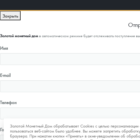
Закрыть
Отпр
Золотой монетный дом
в автоматическом режиме будет отслеживать поступление в
Имя
E-mail
Телефон
Золотой Монетный Дом обрабатывает Cookies с целью персонализации 
Город
пользоваться веб-сайтом было удобнее. Вы можете запретить обработку
браузера. При нажатии кнопки «Принять» в окне-уведомлении об обрабо