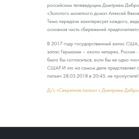
российским телеведущим Дмитрием Дибров
«Золотого монетного дома» Алексей Вязов
Контакты
Золотой червонец Сеятель
Выкуп монет
Распродажа монет и жетонов
Cтатьи
Курс золота и серебра
Итоги 2025 года. Прогноз курсов золота, сереб
Тема передачи заинтересует каждого, ведь 
О нас
Золотые слитки
Вопрос - ответ
Георгий Победоносец - динамика цен
Лом выкуп
Выкуп серебряных монет
основная часть сбережений предпочитаетс
Аксессуары
Памятка для работы с монетами из драгметаллов
Скупка слитков
Наши преимущества
В 2017 году государственный запас США, 
запас Германии – около четырех, России -
Гарри Поттер
Условия возврата
Письмо директору
было бы согласиться, если бы не одно «но
США? И что на самом деле представляет 
Год Лошади
Монеты
Пресс-служба
папке» 28.03.2018 в 20:45, не пропустите!
Флот: ледоколы и корабли
Политика конфиденциальности
Д/с «Секретная папка» с Дмитрием Дибр
Жетоны "Необыкновенные обитатели глубин"
Политика использования Cookies
Ювелирные изделия
Положение по обработке и защите персональных 
Русская нумизматика
Золотая карманная галерея