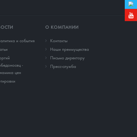
ВОСТИ
О КОМПАНИИ
алитика и события
Контакты
атьи
Наши преимущества
оргий
Письмо директору
бедоносец -
Пресс-служба
намика цен
тировки