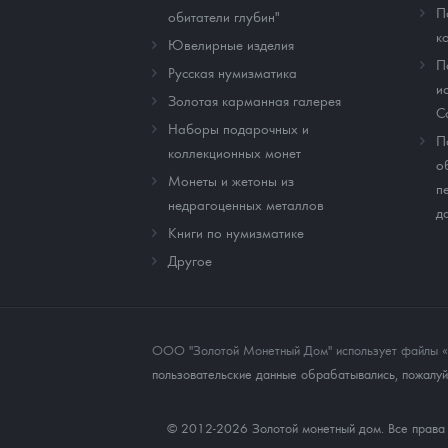
П
обитатели глубин"
к
Ювелирные изделия
П
Русская нумизматика
и
Золотая карманная галерея
C
Наборы подарочных и
П
коллекционных монет
о
Монеты и жетоны из
п
недрагоценных металлов
д
Книги по нумизматике
Другое
ООО "Золотой Монетный Дом" использует файлы «co
пользовательские данные обрабатывались, пожалуйс
© 2012-2026 Золотой монетный дом. Все прав