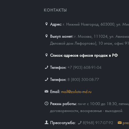
КОНТАКТЫ
Наборы подарочных и коллекционных монет
Монеты и жетоны из недрагоценных металлов
Адрес:
г. Нижний Новгород, 603000
,
ул. Ми
Книги по нумизматике
Выкуп монет:
г. Москва, 111024, ул. Авиамо
Деловой дом Лефортово), 10 этаж, офис 9
Список адресов офисов продаж в РФ
Телефон:
+7 (903) 608-91-04
Телефон:
8 (800) 500-08-77
Email:
mail@zoloto-md.ru
Режим работы:
пн-чт с 10:00 до 18:30, пятни
договоренности, воскресенье - выходной.
Пресс-служба:
8(968) 917-07-92
pre