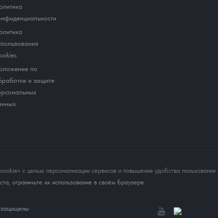
олитика
онфиденциальности
олитика
спользования
ookies
оложение по
бработке и защите
ерсональных
анных
okie» с целью персонализации сервисов и повышения удобства пользования 
та, ограничьте их использование в своём браузере.
а защищены