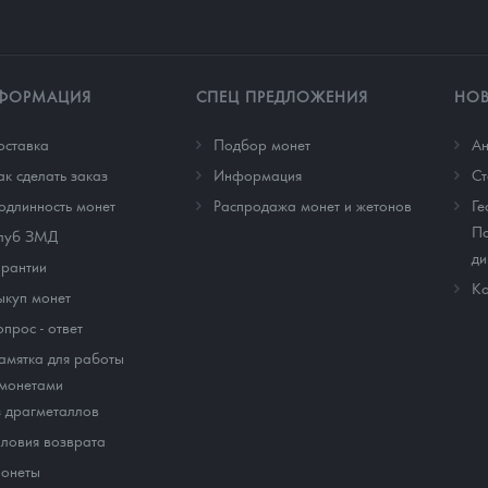
ФОРМАЦИЯ
СПЕЦ ПРЕДЛОЖЕНИЯ
НО
оставка
Подбор монет
Ан
ак сделать заказ
Информация
Cт
одлинность монет
Распродажа монет и жетонов
Ге
По
луб ЗМД
ди
арантии
Ко
ыкуп монет
опрос - ответ
амятка для работы
 монетами
з драгметаллов
словия возврата
онеты