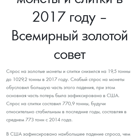
Новости
Монеты и жетоны ЗМД
Клуб ЗМД
Подбор монет
Иностранные
Памятные монеты России и СССР
2017 году –
Котировки
Георгий Победоносец
Гарантии
Информация
Аналитика и события
Монеты стран мира после 1950г
Монеты Царской России
Всемирный золотой
Контакты
Золотой червонец Сеятель
Выкуп монет
Распродажа монет и жетонов
Cтатьи
Курс золота и серебра
Итоги 2025 года. Прогноз курсов золота, серебра, платины на
2026 год
О нас
Золотые слитки
Вопрос - ответ
Георгий Победоносец - динамика цен
Лом выкуп
Выкуп серебряных монет
совет
Аксессуары
Памятка для работы с монетами из драгметаллов
Скупка слитков
Наши преимущества
Спрос на золотые монеты и слитки снизился на 19,5 тонны
Гарри Поттер
Условия возврата
Письмо директору
до 1029,2 тонны в 2017 году. Слабый спрос на монеты
обусловил большую часть этого падения, при этом
Год Лошади
Монеты
Пресс-служба
основная часть потерь была зафиксирована в США.
Флот: ледоколы и корабли
Политика конфиденциальности
Спрос на слитки составил 770,9 тонны, будучи
относительно стабильным в последние годы, составляя в
Жетоны "Необыкновенные обитатели глубин"
Политика использования Cookies
среднем 773 тонн с 2014 года.
Ювелирные изделия
Положение по обработке и защите персональных данных
В США зафиксировано наибольшее падение спроса, чем