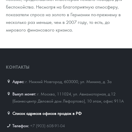
беспокойства. Несмотря на благоприятную атмосферу,
показатели спроса на золото в Германии по-прежнему в
несколько раз меньше, чем в 2007 году, то есть, до
мирового финансового кризиса.
КОНТАКТЫ
Адрес:
г. Нижний Новгород, 603000
,
ул. Минина, д. 3а
Выкуп монет:
г. Москва, 111024, ул. Авиамоторная, д.12
(бизнес-центр Деловой дом Лефортово), 10 этаж, офис 911А
Список адресов офисов продаж в РФ
Телефон:
+7 (903) 608-91-04