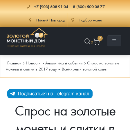
+7 (903) 608-91-04
8 (800) 500-08-77
Нижний Новгород
Подбор монет
0
0
Главная
Новости
Аналитика и события
Спрос на золотые
монеты и слитки в 2017 году – Всемирный золотой совет
Каталог
Инфо
Каталог Монет
Спрос на золотые
Доставка
Инвестиционные монеты
Как сделать заказ
монеты и слитки в
Услуги
Памятные и старинные монеты
Подлинность монет
Монеты Россия и СССР