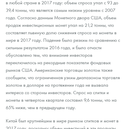
в любой стране в 2017 году: объем спроса упал с 93 до
Русская нумизматика
39,4 тонны, что является самым низким уровнем с 2007
Золотая карманная галерея
года. Согласно данным Монетного двора США, объем
продаж инвестиционных монет упал на 21,2 тонны, что
Наборы подарочных и коллекционных монет
составляет львиную долю снижения спроса на монеты в
мире в 2017 году. Падение было резким по сравнению с
Монеты и жетоны из недрагоценных металлов
сильным результатом 2016 года, и было отчасти
Книги по нумизматике
обусловлено тем, что внимание инвесторов
переключилось на рекордные показатели фондовых
рынков США. Американские торговцы золотом также
сообщили, что ограниченная узким диапазоном торговля
золотом в долларе на протяжении года не вызвала
интереса со стороны инвесторов. Спрос на слитки и
монеты в четвертом квартале составил 9,6 тонны, что на
65% ниже, чем в предыдущем году.
Китай был крупнейшим в мире рынком слитков и монет в
2017 году, поскольку объем инвестиций в эти продукты