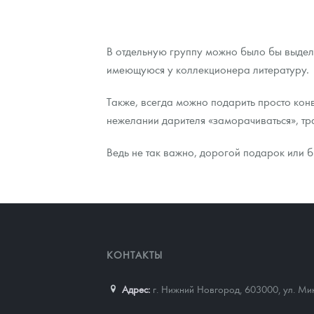
В отдельную группу можно было бы выдели
имеющуюся у коллекционера литературу.
Также, всегда можно подарить просто конве
нежелании дарителя «заморачиваться», тра
Ведь не так важно, дорогой подарок или 
КОНТАКТЫ
Адрес:
г. Нижний Новгород, 603000
,
ул. Ми