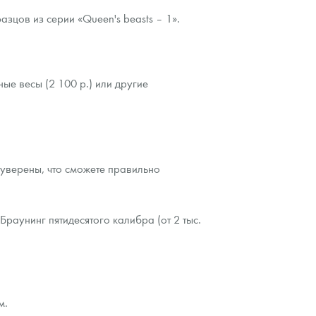
зцов из серии «Queen's beasts – 1».
ые весы (2 100 р.) или другие
е уверены, что сможете правильно
аунинг пятидесятого калибра (от 2 тыс.
м.