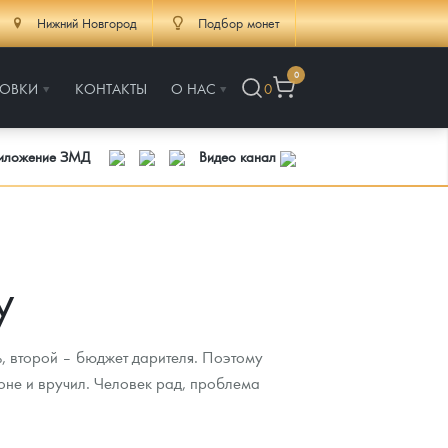
Нижний Новгород
Подбор монет
0
РОВКИ
КОНТАКТЫ
О НАС
0
риложение ЗМД
Видео канал
у
, второй – бюджет дарителя. Поэтому
оне и вручил. Человек рад, проблема