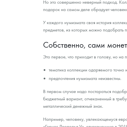
Но это совершенно неверный подход. Колл
подарок на самом деле обрадует человек
Контакты
Золотой червонец Сеятель
Выкуп монет
Распродажа монет и жетонов
Cтатьи
Курс золота и серебра
Итоги 2025 года. Прогноз курсов золота, сереб
У каждого нумизмата своя история коллек
О нас
Золотые слитки
Вопрос - ответ
Георгий Победоносец - динамика цен
Лом выкуп
Выкуп серебряных монет
предметов, из которых можно подобрать 
Аксессуары
Памятка для работы с монетами из драгметаллов
Скупка слитков
Наши преимущества
Собственно, сами моне
Гарри Поттер
Условия возврата
Письмо директору
Это первое, что приходит в голову, но на
Год Лошади
Монеты
Пресс-служба
тематика коллекции одаряемого точно и
Флот: ледоколы и корабли
Политика конфиденциальности
предпочтения нумизмата неизвестны.
Жетоны "Необыкновенные обитатели глубин"
Политика использования Cookies
В первом случае надо постараться подобра
бюджетный вариант, отчеканенный в треб
Ювелирные изделия
Положение по обработке и защите персональных 
металлический денежный знак.
Русская нумизматика
Например, человеку, увлекающемуся евро
Золотая карманная галерея
«Герцог Леопольд V», отчеканенную в 201