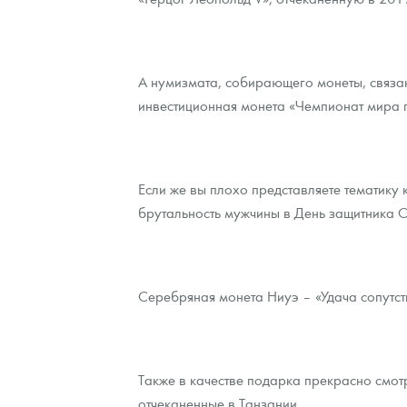
Наборы подарочных и коллекционных монет
Монеты и жетоны из недрагоценных металлов
А нумизмата, собирающего монеты, связа
инвестиционная монета «Чемпионат мира по
Книги по нумизматике
Если же вы плохо представляете тематику
брутальность мужчины в День защитника 
Серебряная монета Ниуэ – «Удача сопутст
Также в качестве подарка прекрасно смо
отчеканенные в Танзании.