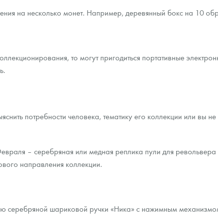
ния на несколько монет. Например, деревянный бокс на 10 обра
оллекционирования, то могут пригодиться портативные электронн
ь.
выяснить потребности человека, тематику его коллекции или вы н
враля – серебряная или медная реплика пули для револьвера Бр
нового направления коллекции.
ощью серебряной шариковой ручки «Ника» с нажимным механизмо