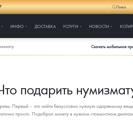
7
Поиск
ИНФО
ДОСТАВКА
УСЛУГИ
НОВОСТИ
КОТИ
мизмату
Скачать мобильное п
Что подарить нумизмат
риям. Первый – это найти безусловно нужную одаряемому вещь
статочно просто. Подобрал монету в нужном стоимостном диапаз