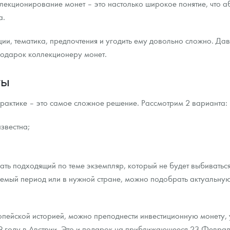
екционирование монет – это настолько широкое понятие, что а
а.
ра, платины на 2026 год
ции, тематика, предпочтения и угодить ему довольно сложно. Да
подарок коллекционеру монет.
ты
 практике – это самое сложное решение. Рассмотрим 2 варианта:
звестна;
ть подходящий по теме экземпляр, который не будет выбиваться 
уемый период или в нужной стране, можно подобрать актуальну
данных
пейской историей, можно преподнести инвестиционную монету, 
9 году в Австрии. Это и подарок на приближающееся 23 Февраля