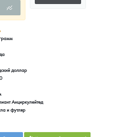
ь
 грамм
да
дский доллар
0
м
лиант Анциркулейтед
ла и футляр