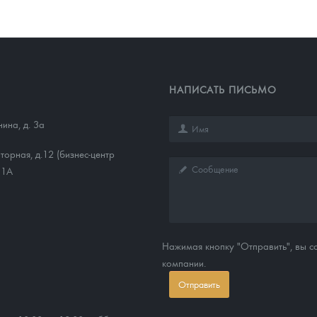
НАПИСАТЬ ПИСЬМО
нина, д. 3а
торная, д.12 (бизнес-центр
11А
Нажимая кнопку "Отправить", вы 
компании.
Отправить