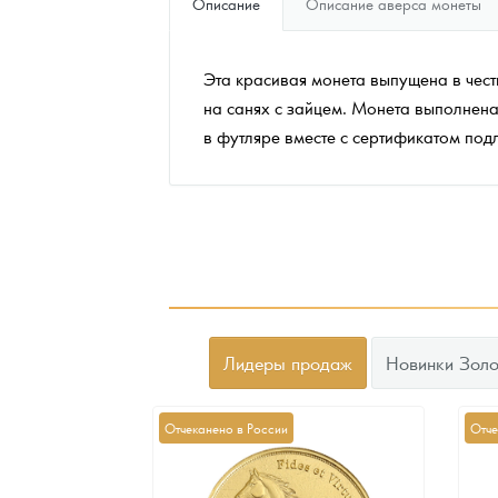
Описание
Описание аверса монеты
Наборы подарочных и коллекционных монет
Эта красивая монета выпущена в чест
Монеты и жетоны из недрагоценных металлов
на санях с зайцем. Монета выполнена
в футляре вместе с сертификатом под
Книги по нумизматике
Лидеры продаж
Новинки Золо
Отчеканено в России
Отче