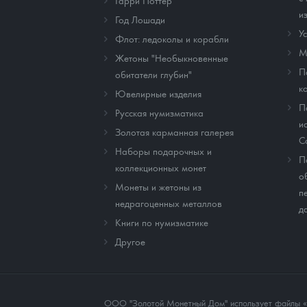
Гарри Поттер
и
Год Лошади
У
Флот: ледоколы и корабли
М
Жетоны "Необыкновенные
П
обитатели глубин"
к
Ювелирные изделия
П
Русская нумизматика
и
Золотая карманная галерея
C
Наборы подарочных и
П
коллекционных монет
о
Монеты и жетоны из
п
недрагоценных металлов
д
Книги по нумизматике
Другое
ООО "Золотой Монетный Дом" использует файлы «co