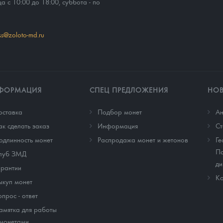
ца с 10:00 до 18:00, суббота - по
ss@zoloto-md.ru
ФОРМАЦИЯ
СПЕЦ ПРЕДЛОЖЕНИЯ
НО
оставка
Подбор монет
Ан
ак сделать заказ
Информация
Cт
одлинность монет
Распродажа монет и жетонов
Ге
По
луб ЗМД
ди
арантии
Ко
ыкуп монет
опрос - ответ
амятка для работы
 монетами