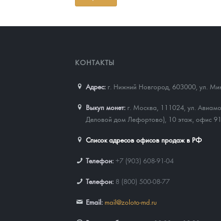
КОНТАКТЫ
Адрес:
г. Нижний Новгород, 603000
,
ул. Ми
Выкуп монет:
г. Москва, 111024, ул. Авиамо
Деловой дом Лефортово), 10 этаж, офис 9
Список адресов офисов продаж в РФ
Телефон:
+7 (903) 608-91-04
Телефон:
8 (800) 500-08-77
Email:
mail@zoloto-md.ru