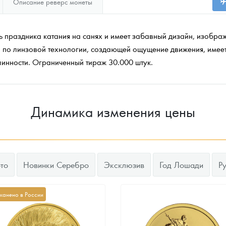
Описание реверс монеты
ь праздника катания на санях и имеет забавный дизайн, изобр
 по линзовой технологии, создающей ощущение движения, имеет
линности. Ограниченный тираж 30.000 штук.
Динамика изменения цены
то
Новинки Серебро
Эксклюзив
Год Лошади
Р
канено в России