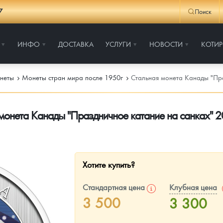
7
Поиск
ИНФО
ДОСТАВКА
УСЛУГИ
НОВОСТИ
КОТИ
неты
Монеты стран мира после 1950г
Стальная монета Канады "Праз
монета Канады "Праздничное катание на санках" 202
Хотите купить?
Стандартная цена
Клубная цена
3 500
3 300