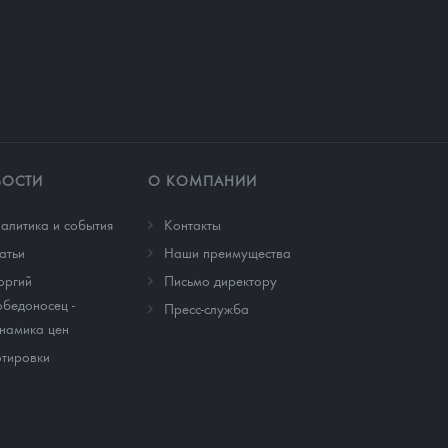
ВОСТИ
О КОМПАНИИ
алитика и события
Контакты
атьи
Наши преимущества
оргий
Письмо директору
бедоносец -
Пресс-служба
намика цен
тировки