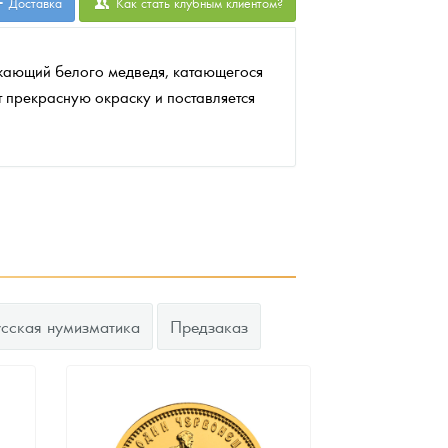
Доставка
Как стать клубным клиентом?
ажающий белого медведя, катающегося
 прекрасную окраску и поставляется
усская нумизматика
Предзаказ