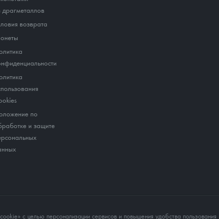
з драгметаллов
словия возврата
онеты
олитика
онфиденциальности
олитика
спользования
ookies
оложение по
бработке и защите
ерсональных
анных
okie» с целью персонализации сервисов и повышения удобства пользования 