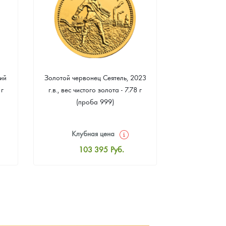
ий
Золотой червонец Сеятель, 2023
Золотая 
 г
г.в., вес чистого золота - 7.78 г
"Филармонике
(проба 999)
г чистого зо
Клубная цена
Клуб
103 395
Руб.
10
Стандартная цена
Стан
103 857
Руб.
10
Цена выкупа
Ц
93 407
Руб.
9