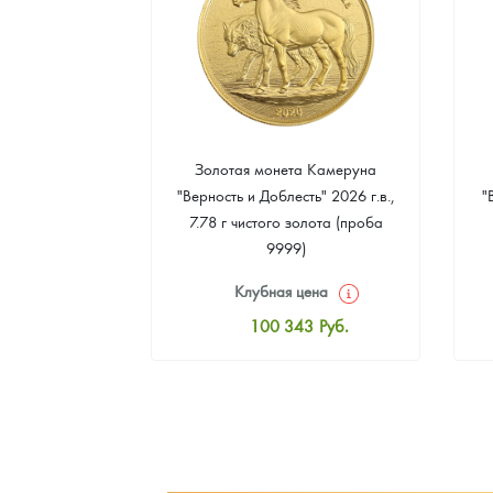
а Острова Св.
Золотая монета Камеруна
рс" 2024 г.в.,
"Верность и Доблесть" 2026 г.в.,
"
еребра (проба
7.78 г чистого золота (проба
9999)
цена
Клубная цена
0
Руб.
100 343
Руб.
ная цена
Стандартная цена
5
Руб.
101 268
Руб.
ыкупа
Цена выкупа
оните
92 482
Руб.