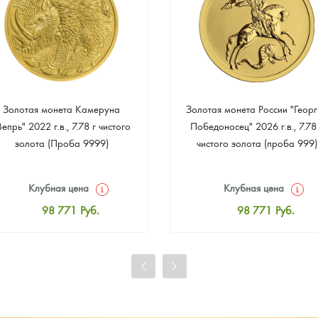
Золотая монета Камеруна
Золотая монета России "Георг
Вепрь" 2022 г.в., 7.78 г чистого
Победоносец" 2026 г.в., 7.78
золота (Проба 9999)
чистого золота (проба 999)
Клубная цена
Клубная цена
98 771
Руб.
98 771
Руб.
Стандартная цена
Стандартная цена
99 233
Руб.
99 233
Руб.
Цена выкупа
Цена выкупа
92 482
Руб.
93 407
Руб.