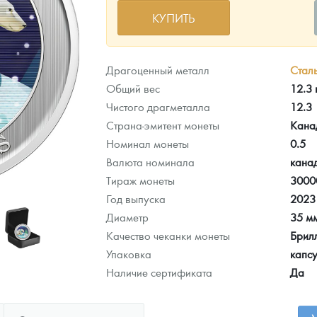
КУПИТЬ
ра, платины на 2026 год
Драгоценный металл
Стал
Общий вес
12.3
Чистого драгметалла
12.3
Страна-эмитент монеты
Кана
Номинал монеты
0.5
Валюта номинала
кана
Тираж монеты
3000
Год выпуска
2023
Диаметр
35 м
Качество чеканки монеты
Брил
данных
Упаковка
капсу
Наличие сертификата
Да