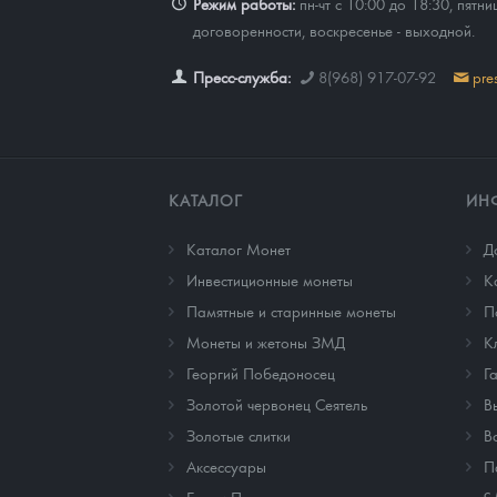
Режим работы:
пн-чт с 10:00 до 18:30, пятни
договоренности, воскресенье - выходной.
Пресс-служба:
8(968) 917-07-92
pre
КАТАЛОГ
ИН
Каталог Монет
Д
Инвестиционные монеты
К
Памятные и старинные монеты
П
Монеты и жетоны ЗМД
К
Георгий Победоносец
Г
Золотой червонец Сеятель
В
Золотые слитки
В
Аксессуары
П
с