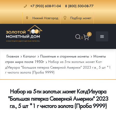
+7 (903) 608-91-04
8 (800) 500-08-77
Нижний Новгород
Подбор монет
0
0
Главная
Каталог
Памятные и старинные монеты
Монеты
стран мира после 1950г
Набор из 5-ти золотых монет Кот-
д'Ивуара "Большая пятерка Северной Америки" 2023 г.в., 5 шт *1
г чистого золота (Проба 9999)
Каталог
Инфо
Каталог Монет
Набор из 5-ти золотых монет Кот-д'Ивуара
"Большая пятерка Северной Америки" 2023
Доставка
Инвестиционные монеты
Как сделать заказ
г.в., 5 шт *1 г чистого золота (Проба 9999)
Услуги
Памятные и старинные монеты
Подлинность монет
Монеты Россия и СССР