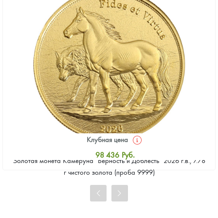
Клубная цена
98 436
Руб.
Золотая монета Камеруна "Верность и Доблесть" 2026 г.в., 7.78
Стандартная цена
г чистого золота (проба 9999)
98 885
Руб.
Цена выкупа
91 694
Руб.