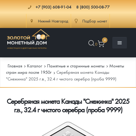
+7 (903) 608-91-04
8 (800) 500-08-77
Нижний Новгород
Подбор монет
0
0
Главная
Каталог
Памятные и старинные монеты
Монеты
стран мира после 1950г
Серебряная монета Канады
"Снежинка" 2025 г.в., 32.4 г чистого серебра (проба 9999)
Каталог
Серебряная монета Канады "Снежинка" 2025
Инфо
Каталог Монет
г.в., 32.4 г чистого серебра (проба 9999)
Доставка
Инвестиционные монеты
Как сделать заказ
Услуги
Памятные и старинные монеты
Подлинность монет
Монеты Россия и СССР