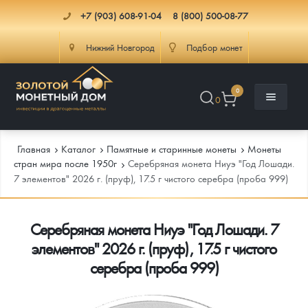
+7 (903) 608-91-04
8 (800) 500-08-77
Нижний Новгород
Подбор монет
0
0
Главная
Каталог
Памятные и старинные монеты
Монеты
стран мира после 1950г
Серебряная монета Ниуэ "Год Лошади.
7 элементов" 2026 г. (пруф), 17.5 г чистого серебра (проба 999)
Каталог
Серебряная монета Ниуэ "Год Лошади. 7
Инфо
Каталог Монет
элементов" 2026 г. (пруф), 17.5 г чистого
Доставка
Инвестиционные монеты
Как сделать заказ
серебра (проба 999)
Услуги
Памятные и старинные монеты
Подлинность монет
Монеты Россия и СССР