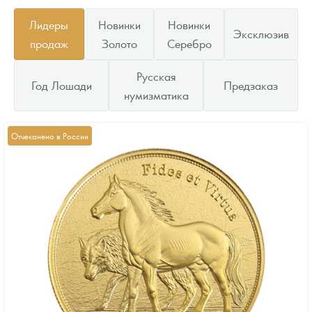
Лидеры
Новинки
Новинки
Эксклюзив
продаж
Золото
Серебро
Русская
Год Лошади
Предзаказ
нумизматика
Отчеканено в России